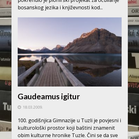
pokrenulo je pionirski projekat za očuvanje
bosanskog jezika i književnosti kod...
Gaudeamus igitur
18.03.2009.
100. godišnjica Gimnazije u Tuzli je povjesni i
kulturološki prostor koji baštini znamenit
obim kulturne hronike Tuzle. Čini se da sve