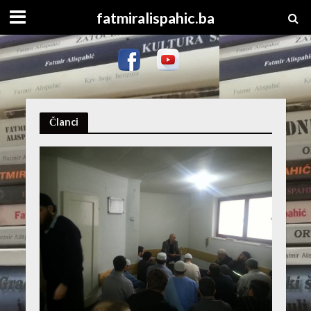
fatmiralispahic.ba
Članci