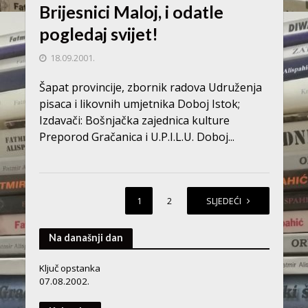
Brijesnici Maloj, i odatle
pogledaj svijet!
18.09.2001.
Šapat provincije, zbornik radova Udruženja
pisaca i likovnih umjetnika Doboj Istok;
Izdavači: Bošnjačka zajednica kulture
Preporod Gračanica i U.P.I.L.U. Doboj...
1
2
SLJEDEĆI
Na današnji dan
Ključ opstanka
07.08.2002.