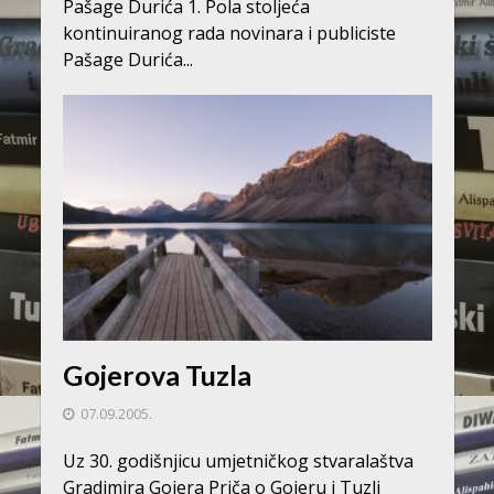
Pašage Durića 1. Pola stoljeća
kontinuiranog rada novinara i publiciste
Pašage Durića...
Gojerova Tuzla
07.09.2005.
Uz 30. godišnjicu umjetničkog stvaralaštva
Gradimira Gojera Priča o Gojeru i Tuzli