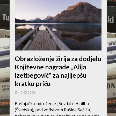
Obrazloženje žirija za dodjelu
Književne nagrade „Alija
Izetbegović“ za najljepšu
kratku priču
12.05.2009.
Bošnjačko udruženje „Sevdah“ Hjallbo
(Švedska), pod vođstvom Rašida Sačića,