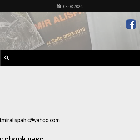
08.08.2026.
atmiralispahic@yahoo com
acebook page