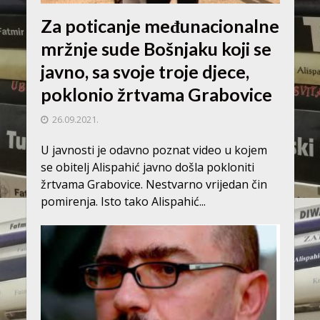
Za poticanje međunacionalne
mržnje sude Bošnjaku koji se
javno, sa svoje troje djece,
poklonio žrtvama Grabovice
26.09.2021.
U javnosti je odavno poznat video u kojem
se obitelj Alispahić javno došla pokloniti
žrtvama Grabovice. Nestvarno vrijedan čin
pomirenja. Isto tako Alispahić...