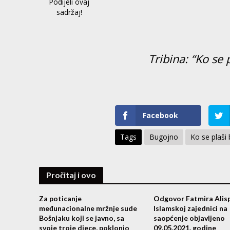
Podijeli ovaj
sadržaj!
Tribina: “Ko se 
Facebook
Tags
Bugojno
Ko se plaši
Pročitaj i ovo
Za poticanje
Odgovor Fatmira Alis
međunacionalne mržnje sude
Islamskoj zajednici na
Bošnjaku koji se javno, sa
saopćenje objavljeno
svoje troje djece, poklonio
09.05.2021. godine