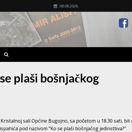
08.08.2026.
se plaši bošnjačkog
 Kristalnoj sali Općine Bugojno, sa početom u 18.30 sati, bit 
lispahića pod nazivom “Ko se plaši bošnjačog jedinstbva?”