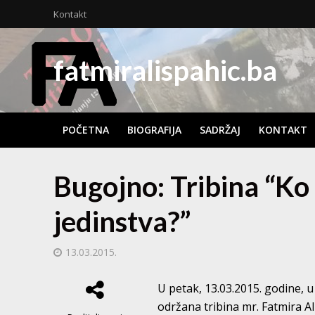
Kontakt
fatmiralispahic.ba
POČETNA
BIOGRAFIJA
SADRŽAJ
KONTAKT
Bugojno: Tribina “Ko 
jedinstva?”
13.03.2015.
U petak, 13.03.2015. godine, u
održana tribina mr. Fatmira A