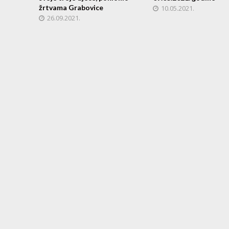
žrtvama Grabovice
10.05.2021.
26.09.2021.