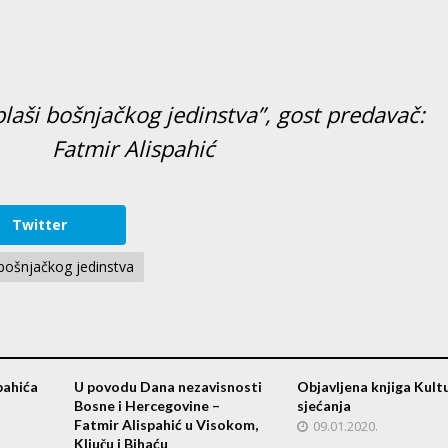
plaši bošnjačkog jedinstva”, gost predavač:
Fatmir Alispahić
Twitter
 bošnjačkog jedinstva
pahića
U povodu Dana nezavisnosti
Objavljena knjiga Kult
Bosne i Hercegovine –
sjećanja
Fatmir Alispahić u Visokom,
09.01.2020.
Ključu i Bihaću