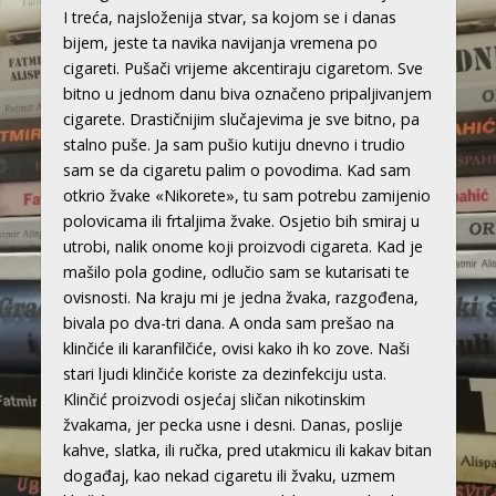
I treća, najsloženija stvar, sa kojom se i danas
bijem, jeste ta navika navijanja vremena po
cigareti. Pušači vrijeme akcentiraju cigaretom. Sve
bitno u jednom danu biva označeno pripaljivanjem
cigarete. Drastičnijim slučajevima je sve bitno, pa
stalno puše. Ja sam pušio kutiju dnevno i trudio
sam se da cigaretu palim o povodima. Kad sam
otkrio žvake «Nikorete», tu sam potrebu zamijenio
polovicama ili frtaljima žvake. Osjetio bih smiraj u
utrobi, nalik onome koji proizvodi cigareta. Kad je
mašilo pola godine, odlučio sam se kutarisati te
ovisnosti. Na kraju mi je jedna žvaka, razgođena,
bivala po dva-tri dana. A onda sam prešao na
klinčiće ili karanfilčiće, ovisi kako ih ko zove. Naši
stari ljudi klinčiće koriste za dezinfekciju usta.
Klinčić proizvodi osjećaj sličan nikotinskim
žvakama, jer pecka usne i desni. Danas, poslije
kahve, slatka, ili ručka, pred utakmicu ili kakav bitan
događaj, kao nekad cigaretu ili žvaku, uzmem