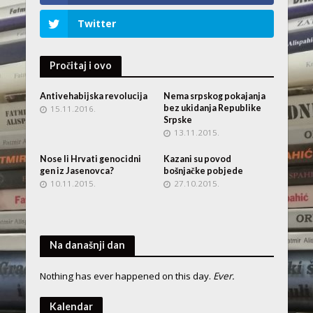
Twitter
Pročitaj i ovo
Antivehabijska revolucija
Nema srpskog pokajanja
bez ukidanja Republike
15.11.2016.
Srpske
13.11.2015.
Nose li Hrvati genocidni
Kazani su povod
gen iz Jasenovca?
bošnjačke pobjede
10.11.2015.
27.10.2015.
Na današnji dan
Nothing has ever happened on this day.
Ever.
Kalendar