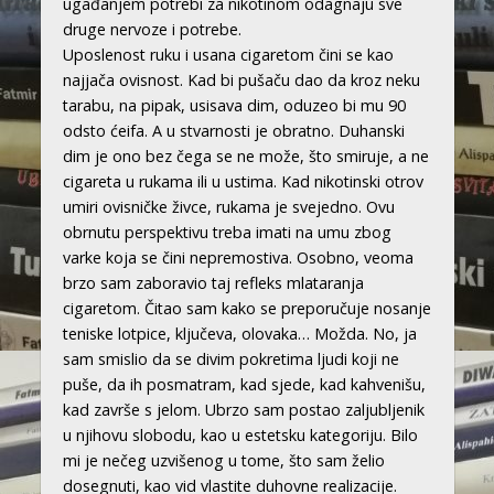
ugađanjem potrebi za nikotinom odagnaju sve
druge nervoze i potrebe.
Uposlenost ruku i usana cigaretom čini se kao
najjača ovisnost. Kad bi pušaču dao da kroz neku
tarabu, na pipak, usisava dim, oduzeo bi mu 90
odsto ćeifa. A u stvarnosti je obratno. Duhanski
dim je ono bez čega se ne može, što smiruje, a ne
cigareta u rukama ili u ustima. Kad nikotinski otrov
umiri ovisničke živce, rukama je svejedno. Ovu
obrnutu perspektivu treba imati na umu zbog
varke koja se čini nepremostiva. Osobno, veoma
brzo sam zaboravio taj refleks mlataranja
cigaretom. Čitao sam kako se preporučuje nosanje
teniske lotpice, ključeva, olovaka… Možda. No, ja
sam smislio da se divim pokretima ljudi koji ne
puše, da ih posmatram, kad sjede, kad kahvenišu,
kad završe s jelom. Ubrzo sam postao zaljubljenik
u njihovu slobodu, kao u estetsku kategoriju. Bilo
mi je nečeg uzvišenog u tome, što sam želio
dosegnuti, kao vid vlastite duhovne realizacije.