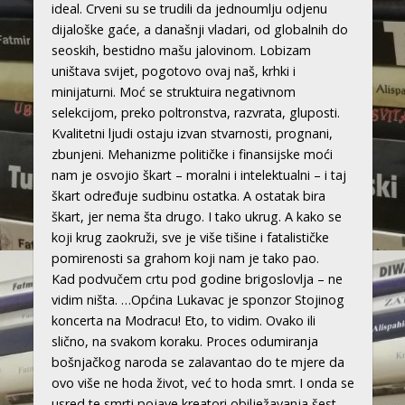
ideal. Crveni su se trudili da jednoumlju odjenu
dijaloške gaće, a današnji vladari, od globalnih do
seoskih, bestidno mašu jalovinom. Lobizam
uništava svijet, pogotovo ovaj naš, krhki i
minijaturni. Moć se struktuira negativnom
selekcijom, preko poltronstva, razvrata, gluposti.
Kvalitetni ljudi ostaju izvan stvarnosti, prognani,
zbunjeni. Mehanizme političke i finansijske moći
nam je osvojio škart – moralni i intelektualni – i taj
škart određuje sudbinu ostatka. A ostatak bira
škart, jer nema šta drugo. I tako ukrug. A kako se
koji krug zaokruži, sve je više tišine i fatalističke
pomirenosti sa grahom koji nam je tako pao.
Kad podvučem crtu pod godine brigoslovlja – ne
vidim ništa. …Općina Lukavac je sponzor Stojinog
koncerta na Modracu! Eto, to vidim. Ovako ili
slično, na svakom koraku. Proces odumiranja
bošnjačkog naroda se zalavantao do te mjere da
ovo više ne hoda život, već to hoda smrt. I onda se
usred te smrti pojave kreatori obilježavanja šest