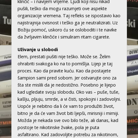
klinčić – i navijem vrijeme. Ljudi koji nisu nikad
pušili, teško da mogu razumjeti ove aspekte
organizacije vremena. Taj refleks se ispostavio kao
najistrajnija ovisnost i teško ga je neutralizirati. Uz
Božiju pomoć, uskoro ću se osloboditi i te navike
da žvrljavim klinčiće i simuliram ritam cigarete.
Uživanje u slobodi
Elem, prestati pušiti nije teško. Može se. Želim
ohrabriti svakoga ko na to pomišlja. Lijep je taj
proces. Kao da pravite kuću. Kao da postajete
šampion sami pred sobom. Jer ostvarujte ono za
šta ste mislili da je nedostižno. Posebno je lijepo
kad ugledate svoju slobodu. Oko vas – puše, tuše,
kašlju, pljuju, smrde, a vi čisti, spokojni i zadovoljni.
Uopće je nebitno da li će vam to produžiti život,
bitno je da će vam život biti ljepši, mirisniji i mirniji.
Možda je nekada sve ovo bilo teže, ali danas, kad
postoje te nikotinske žvake, pola je puta
asfaltirano. Kad zadovoljite potrebu za nikotinom,