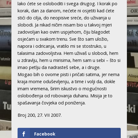
lako ćete se osloboditi i svega drugog. I korak po
korak, dan za danom, nećete ni osjetiti kad ćete
stići do cilja, do neopisive sreće, do uživanja u
slobodi. Ja nikad ničim nisam bio u takvoj mjeri
zadovoljan kao ovim uspjehom, čiju blagodet
osjećam u svakom trenu. Sve što sam uložio,
napora i odricanja, vratilo mi se stostruko, u
talasima zadovoljstva. Hem uživaš u slobodi, hem
u zdravlju, hem u mirisima, hem sam u sebi – što si
imao petlju da nadrasteš sebe, a i druge.
Mogao bih o ovome pisti i pričati satima, jer nema
kraja mome oduševljenju, a time i volji da, dokle
imam vremena, širim iskustvo o mogućnosti
oslobođenja od robovanja duhanu. Misija je to
spašavanja čovjeka od poniženja.
Broj 200, 27. VII 2007.
Facebook