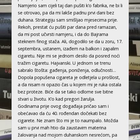
Namjerio sam cijeli taj dan pušiti k’o fabrika, ne bi li
se otrovao, pa da mi lakše padnu prvi dani bez
duhana. Strategiju sam smišljao mjesecima prije.
Rekoh, prestat ću pušiti par dana pred ramazan,
da mi post učvrsti namjeru, i da do Bajrama
steknem finog staža. Ali, dogodilo se da u zoru, 17.
septembra, ustanem, izađem na balkon i zapalim
cigaretu. Nije mi se jednom desilo da posred noći
tražim cigaretu. Hajvanski. U jednom se trenu
sabralo štošta: gađenja, poniženja, odlučnosti…
Dopola popušena cigareta je odletjela u prošlost,
a da nisam ni opazio čas u kojem mi je ruka ostala
bez proteze. Biće da se tako odlome sve bitne
stvari u životu. K’o kad pregori žarulja.
Godinama prije ovog događaja pričao sam i
obećavao da ću 40. rođendan dočekati bez
cigarete. Ne znam što mi je to naumpalo. Možda
sam u prvi mah htio da zaustavim materina
žalovanja nad mojom duhanskom nesrećom, pa