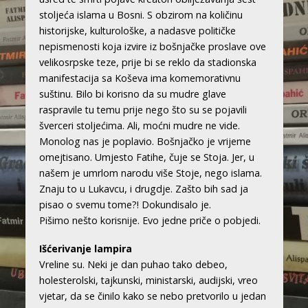
stoljeća islama u Bosni. S obzirom na količinu
historijske, kulturološke, a nadasve političke
nepismenosti koja izvire iz bošnjačke proslave ove
velikosrpske teze, prije bi se reklo da stadionska
manifestacija sa Koševa ima komemorativnu
suštinu. Bilo bi korisno da su mudre glave
raspravile tu temu prije nego što su se pojavili
šverceri stoljećima. Ali, moćni mudre ne vide.
Monolog nas je poplavio. Bošnjačko je vrijeme
omejtisano. Umjesto Fatihe, čuje se Stoja. Jer, u
našem je umrlom narodu više Stoje, nego islama.
Znaju to u Lukavcu, i drugdje. Zašto bih sad ja
pisao o svemu tome?! Dokundisalo je.
Pišimo nešto korisnije. Evo jedne priče o pobjedi.
Išćerivanje lampira
Vreline su. Neki je dan puhao tako debeo,
holesterolski, tajkunski, ministarski, audijski, vreo
vjetar, da se činilo kako se nebo pretvorilo u jedan