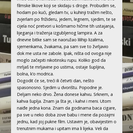
filmske likove koji se skidaju s droge. Probudim se,
hodam po kući, gledam tv, u kuhinji tražim nešto,
zvjerlam po frižideru, jedem, legnem, sjedim, te se
cijela noć pretvori u košmarno hičme tih ustajanja,
lijeganja i traženja izgubljenog lampira. A za
dnevne bitke sam se naoružao lilihip lizalima,
sjemenkama, žvakama, pa sam sve to žvrljavio
dok me usta ne zabole. Ipak, ništa od ovoga nije
moglo začepiti nikotinsku rupu. Koliko god da
mrljaš te mrljavine po ustima, ostaje šupljina,
bolna, k’o modrica.
Dogodit će se, treći ili četvrti dan, nešto
spasonosno. Sjedim u dvorištu. Popodne je.
Deljam neko drvo. Žena donese kahvu. Srknem, a
kahva šuplja. Znam ja šta je, i kahvi i meni. Utom
naiđe jedna kona. Znam da godinama baca cigare,
pa sve u neko doba zove babu i mene da pozajmi
jednu, kad joj pukne film. Ustavim je, obavijestim o
trenutnim mukama i upitam ima li lijeka. Veli da