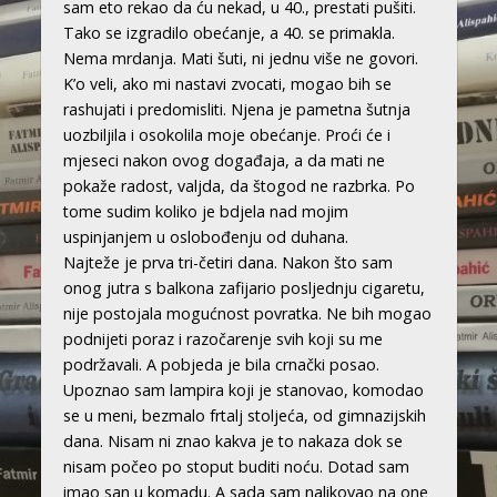
sam eto rekao da ću nekad, u 40., prestati pušiti.
Tako se izgradilo obećanje, a 40. se primakla.
Nema mrdanja. Mati šuti, ni jednu više ne govori.
K’o veli, ako mi nastavi zvocati, mogao bih se
rashujati i predomisliti. Njena je pametna šutnja
uozbiljila i osokolila moje obećanje. Proći će i
mjeseci nakon ovog događaja, a da mati ne
pokaže radost, valjda, da štogod ne razbrka. Po
tome sudim koliko je bdjela nad mojim
uspinjanjem u oslobođenju od duhana.
Najteže je prva tri-četiri dana. Nakon što sam
onog jutra s balkona zafijario posljednju cigaretu,
nije postojala mogućnost povratka. Ne bih mogao
podnijeti poraz i razočarenje svih koji su me
podržavali. A pobjeda je bila crnački posao.
Upoznao sam lampira koji je stanovao, komodao
se u meni, bezmalo frtalj stoljeća, od gimnazijskih
dana. Nisam ni znao kakva je to nakaza dok se
nisam počeo po stoput buditi noću. Dotad sam
imao san u komadu. A sada sam nalikovao na one