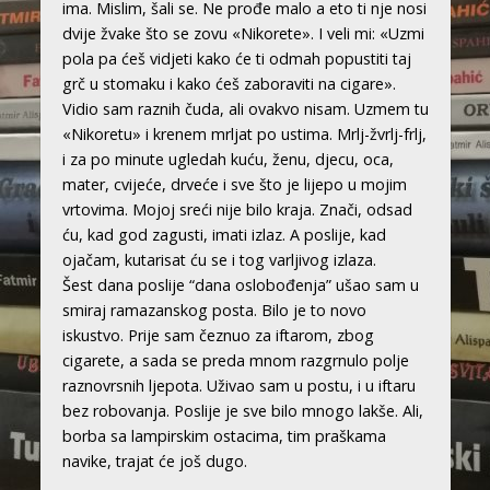
ima. Mislim, šali se. Ne prođe malo a eto ti nje nosi
dvije žvake što se zovu «Nikorete». I veli mi: «Uzmi
pola pa ćeš vidjeti kako će ti odmah popustiti taj
grč u stomaku i kako ćeš zaboraviti na cigare».
Vidio sam raznih čuda, ali ovakvo nisam. Uzmem tu
«Nikoretu» i krenem mrljat po ustima. Mrlj-žvrlj-frlj,
i za po minute ugledah kuću, ženu, djecu, oca,
mater, cvijeće, drveće i sve što je lijepo u mojim
vrtovima. Mojoj sreći nije bilo kraja. Znači, odsad
ću, kad god zagusti, imati izlaz. A poslije, kad
ojačam, kutarisat ću se i tog varljivog izlaza.
Šest dana poslije “dana oslobođenja” ušao sam u
smiraj ramazanskog posta. Bilo je to novo
iskustvo. Prije sam čeznuo za iftarom, zbog
cigarete, a sada se preda mnom razgrnulo polje
raznovrsnih ljepota. Uživao sam u postu, i u iftaru
bez robovanja. Poslije je sve bilo mnogo lakše. Ali,
borba sa lampirskim ostacima, tim praškama
navike, trajat će još dugo.