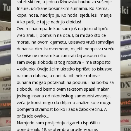
satelitski fen, u jednu džinovsku haubu za sušenje
frizure, učičkane bosanskim šumama. Ko štema,
kopa, nosa, nadrlj’o je. Ko hoda, sjedi, leži, manje.
A ko puši, e taj je nadrlj’o dibidus!
Ovo mi naumpade kad sam još na jutru uhlipn’o
vreo zrak. I, pomislih na oca. I, bi mi žao što će
morati, na ovom kijametu, usisavati vrući i smrdljivi
duhanski dim. Istovremeno, osjetih neopisivu sreću
što više ne moram konzumirati taj auspuh i što
sam svoju slobodu iz tog ropstva – ma stoposto!
– otkupio. Ovdje želim ukratko ispričati to iskustvo
bacanja duhana, u nadi da bih neke robove
duhana mogao potaknuti na pobunu i na borbu za
slobodu. Kad bismo ovim tekstom spasili makar
jednog insana od nikotinskog samoubistvovanja,
veća je korist nego da drljamo analize koje mogu
pomjeriti stvarnost koliko i žaba žabokrečinu. A
priča ide ovako…
Namjerio sam posljednju cigaretu ispušiti u
ponedjeljak, 18. septembra prošle godine.