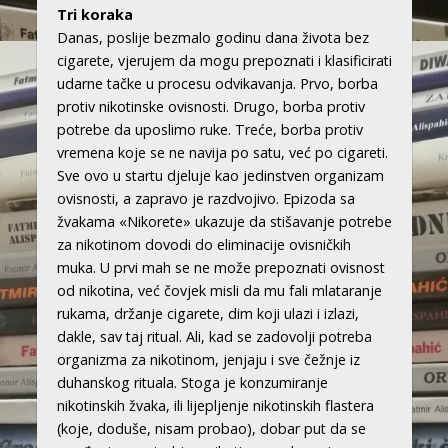
Tri koraka
Danas, poslije bezmalo godinu dana života bez
cigarete, vjerujem da mogu prepoznati i klasificirati
udarne tačke u procesu odvikavanja. Prvo, borba
protiv nikotinske ovisnosti. Drugo, borba protiv
potrebe da uposlimo ruke. Treće, borba protiv
vremena koje se ne navija po satu, već po cigareti.
Sve ovo u startu djeluje kao jedinstven organizam
ovisnosti, a zapravo je razdvojivo. Epizoda sa
žvakama «Nikorete» ukazuje da stišavanje potrebe
za nikotinom dovodi do eliminacije ovisničkih
muka. U prvi mah se ne može prepoznati ovisnost
od nikotina, već čovjek misli da mu fali mlataranje
rukama, držanje cigarete, dim koji ulazi i izlazi,
dakle, sav taj ritual. Ali, kad se zadovolji potreba
organizma za nikotinom, jenjaju i sve čežnje iz
duhanskog rituala. Stoga je konzumiranje
nikotinskih žvaka, ili lijepljenje nikotinskih flastera
(koje, doduše, nisam probao), dobar put da se