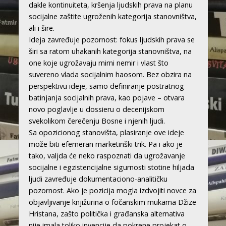
dakle kontinuiteta, kršenja ljudskih prava na planu
socijalne zaštite ugroženih kategorija stanovništva,
ali i šire.
Ideja zavređuje pozornost: fokus ljudskih prava se
širi sa ratom uhakanih kategorija stanovništva, na
one koje ugrožavaju mirni nemir i vlast što
suvereno vlada socijalnim haosom. Bez obzira na
perspektivu ideje, samo definiranje postratnog
batinjanja socijalnih prava, kao pojave – otvara
novo poglavlje u dossieru o decenijskom
svekolikom čerečenju Bosne i njenih ljudi.
Sa opozicionog stanovišta, plasiranje ove ideje
može biti efemeran marketinški trik. Pa i ako je
tako, valjda će neko raspoznati da ugrožavanje
socijalne i egzistencijalne sigurnosti stotine hiljada
ljudi zavređuje dokumentaciono-analitičku
pozornost. Ako je pozicija mogla izdvojiti novce za
objavljivanje knjižurina o fočanskim mukama Džize
Hristana, zašto politička i građanska alternativa
nije imala toliko invencije da pokrene projekat o