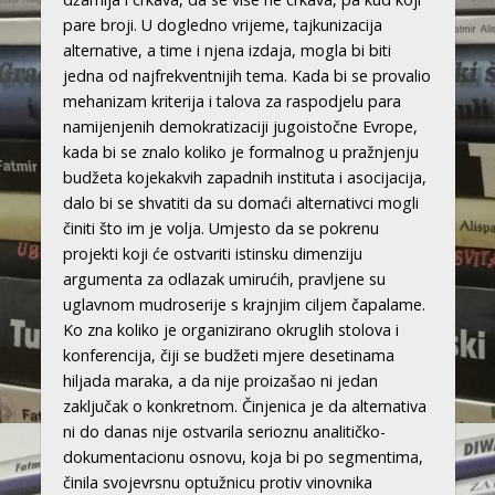
pare broji. U dogledno vrijeme, tajkunizacija
alternative, a time i njena izdaja, mogla bi biti
jedna od najfrekventnijih tema. Kada bi se provalio
mehanizam kriterija i talova za raspodjelu para
namijenjenih demokratizaciji jugoistočne Evrope,
kada bi se znalo koliko je formalnog u pražnjenju
budžeta kojekakvih zapadnih instituta i asocijacija,
dalo bi se shvatiti da su domaći alternativci mogli
činiti što im je volja. Umjesto da se pokrenu
projekti koji će ostvariti istinsku dimenziju
argumenta za odlazak umirućih, pravljene su
uglavnom mudroserije s krajnjim ciljem čapalame.
Ko zna koliko je organizirano okruglih stolova i
konferencija, čiji se budžeti mjere desetinama
hiljada maraka, a da nije proizašao ni jedan
zaključak o konkretnom. Činjenica je da alternativa
ni do danas nije ostvarila serioznu analitičko-
dokumentacionu osnovu, koja bi po segmentima,
činila svojevrsnu optužnicu protiv vinovnika