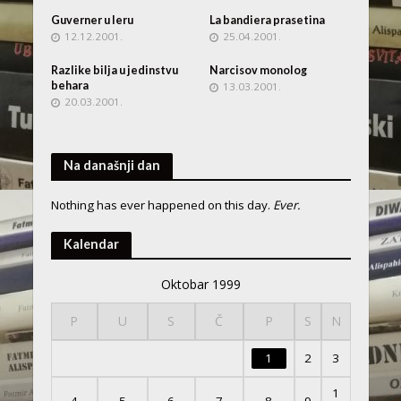
Guverner u leru
La bandiera prasetina
12.12.2001.
25.04.2001.
Razlike bilja u jedinstvu
Narcisov monolog
behara
13.03.2001.
20.03.2001.
Na današnji dan
Nothing has ever happened on this day.
Ever.
Kalendar
Oktobar 1999
P
U
S
Č
P
S
N
1
2
3
1