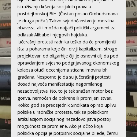
istraživanju kršenja socijalnih prava u
postdejtonskoj BiH. (Častan posao Ombudsmana
je druga priča.) Takvo svjedočanstvo je moralna
obaveza, ali i možda najjači politički argument za
odlazak Alibabe i njegovih hajduka.
Jučerašnji protesti radnika teško da će promijeniti
išta u poharama koje čini divlji kapitalizam, strogo
projektovan od oligarhije čiji je osnovni cilj da pod
opravdanjem svjesno podgrijavanog ekonomskog
kolapsa otuđi decenijama sticanu imovinu bh.
građana. Nesporno je da su jučerašnji protesti
dosad najveća manifestacija nagomilanog
nezadovoljstva. No, to je tek snažan motor bez
goriva, nemoćan da pokrene ili promijeni stvari.
Koliko god se predsjednik Sindikata opirao uplivu
politike u radničke proteste, tek sa političkom
artikulacijom socijalnog nezadovoljstva postoji
mogućnost za promjene. Ako je očito koja
politička opcija je potpisnik socijalne bijede, čemu