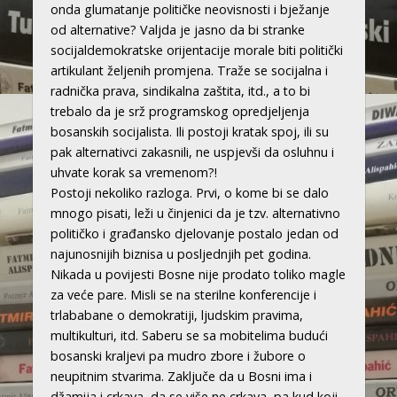
onda glumatanje političke neovisnosti i bježanje
od alternative? Valjda je jasno da bi stranke
socijaldemokratske orijentacije morale biti politički
artikulant željenih promjena. Traže se socijalna i
radnička prava, sindikalna zaštita, itd., a to bi
trebalo da je srž programskog opredjeljenja
bosanskih socijalista. Ili postoji kratak spoj, ili su
pak alternativci zakasnili, ne uspjevši da osluhnu i
uhvate korak sa vremenom?!
Postoji nekoliko razloga. Prvi, o kome bi se dalo
mnogo pisati, leži u činjenici da je tzv. alternativno
političko i građansko djelovanje postalo jedan od
najunosnijih biznisa u posljednjih pet godina.
Nikada u povijesti Bosne nije prodato toliko magle
za veće pare. Misli se na sterilne konferencije i
trlababane o demokratiji, ljudskim pravima,
multikulturi, itd. Saberu se sa mobitelima budući
bosanski kraljevi pa mudro zbore i žubore o
neupitnim stvarima. Zaključe da u Bosni ima i
džamija i crkava, da se više ne crkava, pa kud koji