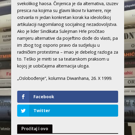
svekolikog haosa. Činjenica je da alternativa, izuzev
presica na kojima su glavni likovi tv kamere, nije
ostvarila ni jedan konkretan korak ka ideološkoj
artikulaciji nagomilanog socijalnog nezadovoljstva.
Ako je lider Sindikata Sulejman Hrle pročitao
namjeru alternative da pojeftino dođe do vlasti, pa
im zbog tog osporio pravo da sudjeluju u
radničkim protestima – imao je debelog razloga za
to. Teško je miriti se sa teatarskom praksom u
kojoj je uobičajena alternacija uloga.
„Oslobođenje“, kolumna Diwanhana, 26. X 1999.
Facebook
Twitter
Pročitaj i ovo