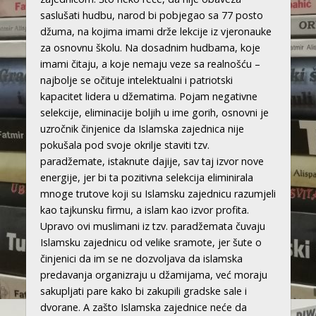
saslušati hudbu, narod bi pobjegao sa 77 posto
džuma, na kojima imami drže lekcije iz vjeronauke
za osnovnu školu. Na dosadnim hudbama, koje
imami čitaju, a koje nemaju veze sa realnošću –
najbolje se očituje intelektualni i patriotski
kapacitet lidera u džematima. Pojam negativne
selekcije, eliminacije boljih u ime gorih, osnovni je
uzročnik činjenice da Islamska zajednica nije
pokušala pod svoje okrilje staviti tzv.
paradžemate, istaknute dajije, sav taj izvor nove
energije, jer bi ta pozitivna selekcija eliminirala
mnoge trutove koji su Islamsku zajednicu razumjeli
kao tajkunsku firmu, a islam kao izvor profita.
Upravo ovi muslimani iz tzv. paradžemata čuvaju
Islamsku zajednicu od velike sramote, jer šute o
činjenici da im se ne dozvoljava da islamska
predavanja organizraju u džamijama, već moraju
sakupljati pare kako bi zakupili gradske sale i
dvorane. A zašto Islamska zajednice neće da