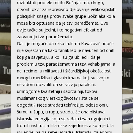
razbuktati podjele među Bošnjacima, drugo,
otvoriti okvir za represivno djelovanje velikosrpskih
policijskih snaga protiv svake grupe Bošnjaka koja
može biti optužena da je tzv. paradžemat. Ove
dvije tačke su jedini, i to negativni efekat od
zatvaranja tzv. paradžemata.
Da li je moguće da reisu-l-ulema Kavazović uopće
nije svjestan na kako tanak led je navučen od onih
koji ga savjetuju, a koji su ga ubijedili da je
problem u tzv. paradžematima i tzv. vehabijama, a
ne, recimo, u mlitavosti i šićardžijskoj okoštalosti
mnogih medžlisa i glavnih imama koji su svojim
neradom dozvolili da se razviju paralelni,
umnogome kvalitetniji i sadržajniji, tokovi
muslimanskog vjerskog života? I šta će se
dogoditi? Neće stradati tekfirdžije, odoše oni u
šumu, u šupu, u rupu, stradat će ona blistava
islamska energija koja se rađala izvan ugojenih i
tromih institucija Islamske zajednice, a koja je bila
uvijek željna da sebe ugradi u Islamsku zajednicu.