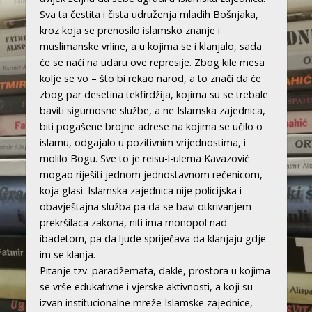
Sva ta čestita i čista udruženja mladih Bošnjaka,
kroz koja se prenosilo islamsko znanje i
muslimanske vrline, a u kojima se i klanjalo, sada
će se naći na udaru ove represije. Zbog kile mesa
kolje se vo – što bi rekao narod, a to znači da će
zbog par desetina tekfirdžija, kojima su se trebale
baviti sigurnosne službe, a ne Islamska zajednica,
biti pogašene brojne adrese na kojima se učilo o
islamu, odgajalo u pozitivnim vrijednostima, i
molilo Bogu. Sve to je reisu-l-ulema Kavazović
mogao riješiti jednom jednostavnom rečenicom,
koja glasi: Islamska zajednica nije policijska i
obavještajna služba pa da se bavi otkrivanjem
prekršilaca zakona, niti ima monopol nad
ibadetom, pa da ljude spriječava da klanjaju gdje
im se klanja.
Pitanje tzv. paradžemata, dakle, prostora u kojima
se vrše edukativne i vjerske aktivnosti, a koji su
izvan institucionalne mreže Islamske zajednice,