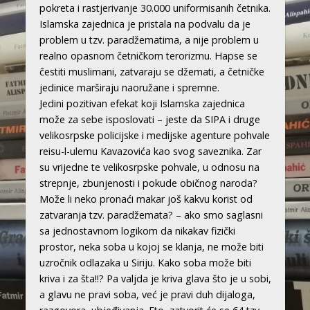
pokreta i rastjerivanje 30.000 uniformisanih četnika.
Islamska zajednica je pristala na podvalu da je
problem u tzv. paradžematima, a nije problem u
realno opasnom četničkom terorizmu. Hapse se
čestiti muslimani, zatvaraju se džemati, a četničke
jedinice marširaju naoružane i spremne.
Jedini pozitivan efekat koji Islamska zajednica
može za sebe isposlovati – jeste da SIPA i druge
velikosrpske policijske i medijske agenture pohvale
reisu-l-ulemu Kavazovića kao svog saveznika. Zar
su vrijedne te velikosrpske pohvale, u odnosu na
strepnje, zbunjenosti i pokude običnog naroda?
Može li neko pronaći makar još kakvu korist od
zatvaranja tzv. paradžemata? – ako smo saglasni
sa jednostavnom logikom da nikakav fizički
prostor, neka soba u kojoj se klanja, ne može biti
uzročnik odlazaka u Siriju. Kako soba može biti
kriva i za šta!!? Pa valjda je kriva glava što je u sobi,
a glavu ne pravi soba, već je pravi duh dijaloga,