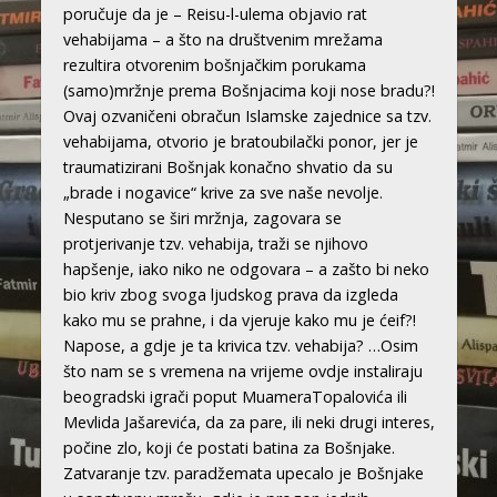
poručuje da je – Reisu-l-ulema objavio rat
vehabijama – a što na društvenim mrežama
rezultira otvorenim bošnjačkim porukama
(samo)mržnje prema Bošnjacima koji nose bradu?!
Ovaj ozvaničeni obračun Islamske zajednice sa tzv.
vehabijama, otvorio je bratoubilački ponor, jer je
traumatizirani Bošnjak konačno shvatio da su
„brade i nogavice“ krive za sve naše nevolje.
Nesputano se širi mržnja, zagovara se
protjerivanje tzv. vehabija, traži se njihovo
hapšenje, iako niko ne odgovara – a zašto bi neko
bio kriv zbog svoga ljudskog prava da izgleda
kako mu se prahne, i da vjeruje kako mu je ćeif?!
Napose, a gdje je ta krivica tzv. vehabija? …Osim
što nam se s vremena na vrijeme ovdje instaliraju
beogradski igrači poput MuameraTopalovića ili
Mevlida Jašarevića, da za pare, ili neki drugi interes,
počine zlo, koji će postati batina za Bošnjake.
Zatvaranje tzv. paradžemata upecalo je Bošnjake