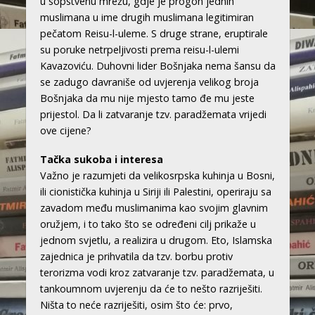
u sopstvenu mrežu, gdje je progon jednih
muslimana u ime drugih muslimana legitimiran
pečatom Reisu-l-uleme. S druge strane, eruptirale
su poruke netrpeljivosti prema reisu-l-ulemi
Kavazoviću. Duhovni lider Bošnjaka nema šansu da
se zadugo davraniše od uvjerenja velikog broja
Bošnjaka da mu nije mjesto tamo đe mu jeste
prijestol. Da li zatvaranje tzv. paradžemata vrijedi
ove cijene?
Tačka sukoba i interesa
Važno je razumjeti da velikosrpska kuhinja u Bosni,
ili cionistička kuhinja u Siriji ili Palestini, operiraju sa
zavadom među muslimanima kao svojim glavnim
oružjem, i to tako što se određeni cilj prikaže u
jednom svjetlu, a realizira u drugom. Eto, Islamska
zajednica je prihvatila da tzv. borbu protiv
terorizma vodi kroz zatvaranje tzv. paradžemata, u
tankoumnom uvjerenju da će to nešto razriješiti.
Ništa to neće razriješiti, osim što će: prvo,