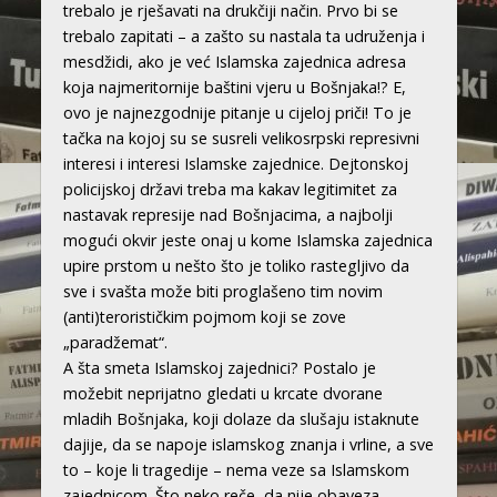
trebalo je rješavati na drukčiji način. Prvo bi se
trebalo zapitati – a zašto su nastala ta udruženja i
mesdžidi, ako je već Islamska zajednica adresa
koja najmeritornije baštini vjeru u Bošnjaka!? E,
ovo je najnezgodnije pitanje u cijeloj priči! To je
tačka na kojoj su se susreli velikosrpski represivni
interesi i interesi Islamske zajednice. Dejtonskoj
policijskoj državi treba ma kakav legitimitet za
nastavak represije nad Bošnjacima, a najbolji
mogući okvir jeste onaj u kome Islamska zajednica
upire prstom u nešto što je toliko rastegljivo da
sve i svašta može biti proglašeno tim novim
(anti)terorističkim pojmom koji se zove
„paradžemat“.
A šta smeta Islamskoj zajednici? Postalo je
možebit neprijatno gledati u krcate dvorane
mladih Bošnjaka, koji dolaze da slušaju istaknute
dajije, da se napoje islamskog znanja i vrline, a sve
to – koje li tragedije – nema veze sa Islamskom
zajednicom. Što neko reče, da nije obaveza