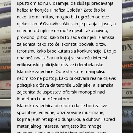
upusti omladinu u džamije, da slušaju predavanja
hafiza Mrkonjića ili hafiza Gološa? Zato što bi
neko, trom i mlitav, mogao biti ugrožen od ove
rijeke islama! Ovakvih suštinskih je pitanja sijaset, a
ni jedno od njih se ne može riješiti tako naivno,
providno, plitko, kako bi to sada da riješi Islamska
zajednica, tako što će iskoristiti podvalu o tzv.
terorizmu kako bi se kutarisala konkurencije. E to je
ona nečasna tačka na kojoj se susreću interesi
velikosrpske policijske države i dembelanske
Islamske zajednice. Obje strukture manipulišu
nečim što ne postoji, kako bi ostvarili realne ciljeve:
policijska država da teroriše Bošnjake, a Islamska
zajednica da uspostavi oficirski monopol nad
ibadetom i nad džematom.
Islamska zajednica bi trebala da se bori za sve
sposobne, vrijedne, požrtvovane muslimane,
kojima je ahiret ispred dunjaluka, a duhovni ispred
materijalnog interesa, namjesto što mnoge
vrijedne islamske aktiviste tjera od sebe, u tzv.