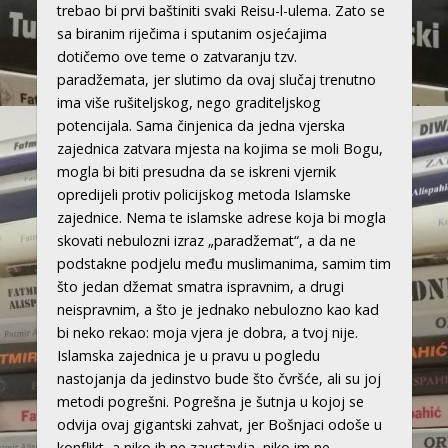
trebao bi prvi baštiniti svaki Reisu-l-ulema. Zato se
sa biranim riječima i sputanim osjećajima
dotičemo ove teme o zatvaranju tzv.
paradžemata, jer slutimo da ovaj slučaj trenutno
ima više rušiteljskog, nego graditeljskog
potencijala. Sama činjenica da jedna vjerska
zajednica zatvara mjesta na kojima se moli Bogu,
mogla bi biti presudna da se iskreni vjernik
opredijeli protiv policijskog metoda Islamske
zajednice. Nema te islamske adrese koja bi mogla
skovati nebulozni izraz „paradžemat“, a da ne
podstakne podjelu među muslimanima, samim tim
što jedan džemat smatra ispravnim, a drugi
neispravnim, a što je jednako nebulozno kao kad
bi neko rekao: moja vjera je dobra, a tvoj nije.
Islamska zajednica je u pravu u pogledu
nastojanja da jedinstvo bude što čvršće, ali su joj
metodi pogrešni. Pogrešna je šutnja u kojoj se
odvija ovaj gigantski zahvat, jer Bošnjaci odoše u
konflikt, a niko ih ne zaustavlja, niko im ne