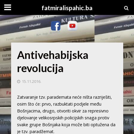
fatmiralispahic.ba
Antivehabijska
revolucija
15.11.2016.
Zatvaranje tzv. parademata neće ništa razriješiti,
osim što će: prvo, razbuktati podjele među
Bošnjacima, drugo, otvoriti okvir za represivno
djelovanje velikosrpskih policijskih snaga protiv
svake grupe Bošnjaka koja može biti optužena da
je tzv. paradžemat.