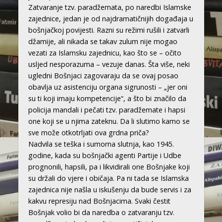
Zatvaranje tzv. paradžemata, po naredbi Islamske
zajednice, jedan je od najdramatičnijih događaja u
bošnjačkoj povijesti. Razni su režimi rušili i zatvarli
džamije, ali nikada se takav zulum nije mogao
vezati za Islamsku zajednicu, kao što se – očito
usljed nesporazuma – vezuje danas. Šta više, neki
ugledni Bošnjaci zagovaraju da se ovaj posao
obavlja uz asistenciju organa sigrunosti – „jer oni
su ti koji imaju kompetencije“, a što bi značilo da
policija mandali i pečati tzv. paradžemate i hapsi
one koji se u njima zateknu. Da li slutimo kamo se
sve može otkotrljati ova grdna priča?
Nadvila se teška i sumorna slutnja, kao 1945.
godine, kada su bošnjački agenti Partije i Udbe
prognonili, hapsili, pa i likvidirali one Bošnjake koji
su držali do vjere i običaja. Pa ni tada se Islamska
zajednica nije našla u iskušenju da bude servis i za
kakvu represiju nad Bošnjacima. Svaki čestit
Bošnjak volio bi da naredba o zatvaranju tzv.