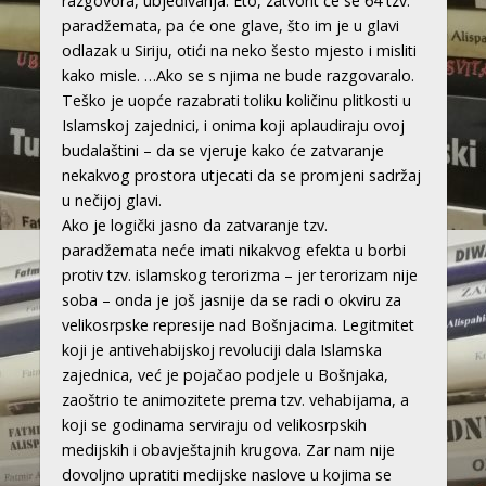
razgovora, ubjeđivanja. Eto, zatvorit će se 64 tzv.
paradžemata, pa će one glave, što im je u glavi
odlazak u Siriju, otići na neko šesto mjesto i misliti
kako misle. …Ako se s njima ne bude razgovaralo.
Teško je uopće razabrati toliku količinu plitkosti u
Islamskoj zajednici, i onima koji aplaudiraju ovoj
budalaštini – da se vjeruje kako će zatvaranje
nekakvog prostora utjecati da se promjeni sadržaj
u nečijoj glavi.
Ako je logički jasno da zatvaranje tzv.
paradžemata neće imati nikakvog efekta u borbi
protiv tzv. islamskog terorizma – jer terorizam nije
soba – onda je još jasnije da se radi o okviru za
velikosrpske represije nad Bošnjacima. Legitmitet
koji je antivehabijskoj revoluciji dala Islamska
zajednica, već je pojačao podjele u Bošnjaka,
zaoštrio te animozitete prema tzv. vehabijama, a
koji se godinama serviraju od velikosrpskih
medijskih i obavještajnih krugova. Zar nam nije
dovoljno upratiti medijske naslove u kojima se