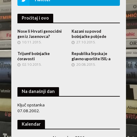
Pročitaj i ovo
Nose li Hrvati genocidni
Kazani su povod
gen iz Jasenovca?
bošnjačke pobjede
10.11.2015.
27.10.2015.
Trijumf bošnjačke
Republika Srpska je
ćoravosti
glavno uporište ISIL-a
02.10.2015.
20.08.2015.
Na današnji dan
Ključ opstanka
07.08.2002.
Kalendar