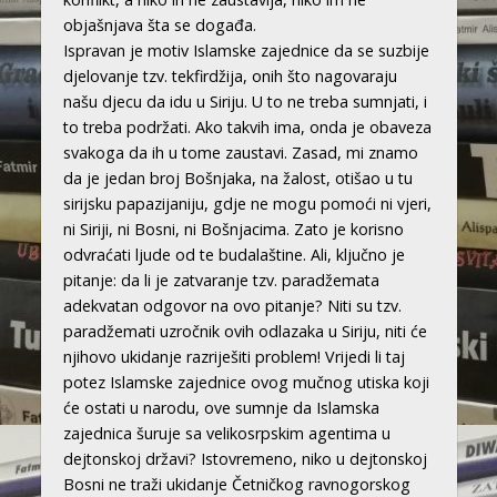
objašnjava šta se događa.
Ispravan je motiv Islamske zajednice da se suzbije
djelovanje tzv. tekfirdžija, onih što nagovaraju
našu djecu da idu u Siriju. U to ne treba sumnjati, i
to treba podržati. Ako takvih ima, onda je obaveza
svakoga da ih u tome zaustavi. Zasad, mi znamo
da je jedan broj Bošnjaka, na žalost, otišao u tu
sirijsku papazijaniju, gdje ne mogu pomoći ni vjeri,
ni Siriji, ni Bosni, ni Bošnjacima. Zato je korisno
odvraćati ljude od te budalaštine. Ali, ključno je
pitanje: da li je zatvaranje tzv. paradžemata
adekvatan odgovor na ovo pitanje? Niti su tzv.
paradžemati uzročnik ovih odlazaka u Siriju, niti će
njihovo ukidanje razriješiti problem! Vrijedi li taj
potez Islamske zajednice ovog mučnog utiska koji
će ostati u narodu, ove sumnje da Islamska
zajednica šuruje sa velikosrpskim agentima u
dejtonskoj državi? Istovremeno, niko u dejtonskoj
Bosni ne traži ukidanje Četničkog ravnogorskog