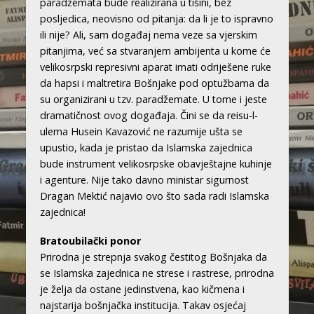
paradžemata bude realizirana u tišini, bez
posljedica, neovisno od pitanja: da li je to ispravno
ili nije? Ali, sam događaj nema veze sa vjerskim
pitanjima, već sa stvaranjem ambijenta u kome će
velikosrpski represivni aparat imati odriješene ruke
da hapsi i maltretira Bošnjake pod optužbama da
su organizirani u tzv. paradžemate. U tome i jeste
dramatičnost ovog događaja. Čini se da reisu-l-
ulema Husein Kavazović ne razumije ušta se
upustio, kada je pristao da Islamska zajednica
bude instrument velikosrpske obavještajne kuhinje
i agenture. Nije tako davno ministar sigurnost
Dragan Mektić najavio ovo što sada radi Islamska
zajednica!
Bratoubilački ponor
Prirodna je strepnja svakog čestitog Bošnjaka da
se Islamska zajednica ne strese i rastrese, prirodna
je želja da ostane jedinstvena, kao kičmena i
najstarija bošnjačka institucija. Takav osjećaj