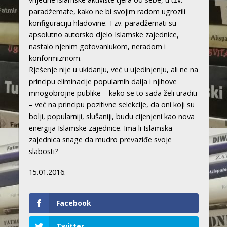
paradžemate, kako ne bi svojim radom ugrozili
konfiguraciju hladovine. Tzv. paradžemati su
apsolutno autorsko djelo Islamske zajednice,
nastalo njenim gotovanlukom, neradom i
konformizmom.
Rješenje nije u ukidanju, već u ujedinjenju, ali ne na
principu eliminacije popularnih daija i njihove
mnogobrojne publike – kako se to sada želi uraditi
– već na principu pozitivne selekcije, da oni koji su
bolji, popularniji, slušaniji, budu cijenjeni kao nova
energija Islamske zajednice. Ima li Islamska
zajednica snage da mudro prevaziđe svoje
slabosti?
15.01.2016.
Facebook
Twitter