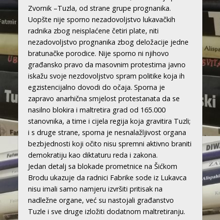
Zvornik –Tuzla, od strane grupe prognanika.
Uopšte nije sporno nezadovoljstvo lukavačkih
radnika zbog neisplaćene četiri plate, niti
nezadovoljstvo prognanika zbog deložacije jedne
bratunačke porodice. Nije sporno ni njihovo
građansko pravo da masovnim protestima javno
iskažu svoje nezdovoljstvo spram politike koja ih
egzistencijalno dovodi do očaja. Sporna je
zapravo anarhična smjelost protestanata da se
nasilno blokira i maltretira grad od 165.000
stanovnika, a time i cijela regija koja gravitira Tuzli;
i s druge strane, sporna je nesnalažljivost organa
bezbjednosti koji očito nisu spremni aktivno braniti
demokratiju kao diktaturu reda i zakona.
Jedan detalj sa blokade prometnice na Šićkom
Brodu ukazuje da radnici Fabrike sode iz Lukavca
nisu imali samo namjeru izvršiti pritisak na
nadležne organe, već su nastojali građanstvo
Tuzle i sve druge izložiti dodatnom maltretiranju.