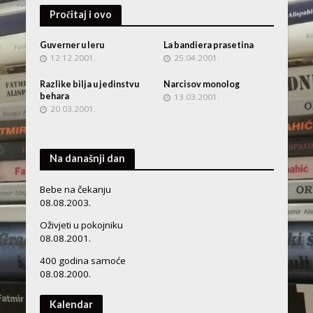
Pročitaj i ovo
Guverner u leru
La bandiera prasetina
12.12.2001.
25.04.2001.
Razlike bilja u jedinstvu
Narcisov monolog
behara
13.03.2001.
20.03.2001.
Na današnji dan
Bebe na čekanju
08.08.2003.
Oživjeti u pokojniku
08.08.2001.
400 godina samoće
08.08.2000.
Kalendar