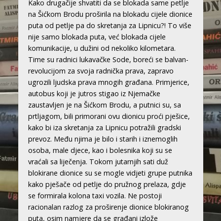
Kako drugačije shvatiti da se blokada same petlje
na Šićkom Brodu proširila na blokadu cijele dionice
puta od petlje pa do skretanja za Lipnicu?! To više
nije samo blokada puta, već blokada cijele
komunikacije, u dužini od nekoliko kilometara.
Time su radnici lukavačke Sode, boreći se balvan-
revolucijom za svoja radnička prava, zapravo
ugrozili ljudska prava mnogih građana. Primjerice,
autobus koji je jutros stigao iz Njemačke
zaustavljen je na Šićkom Brodu, a putnici su, sa
prtljagom, bili primorani ovu dionicu proći pješice,
kako bi iza skretanja za Lipnicu potražili gradski
prevoz. Među njima je bilo i starih i iznemoglih
osoba, male djece, kao i bolesnika koji su se
vraćali sa liječenja. Tokom jutarnjih sati duž
blokirane dionice su se mogle vidjeti grupe putnika
kako pješače od petlje do pružnog prelaza, gdje
se formirala kolona taxi vozila. Ne postoji
racionalan razlog za proširenje dionice blokiranog
puta, osim namjere da se građani izlože