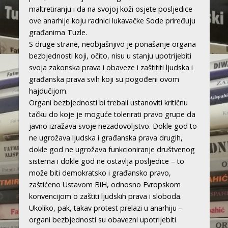
maltretiranju i da na svojoj koži osjete posljedice
ove anarhije koju radnici lukavačke Sode priređuju
građanima Tuzle.
S druge strane, neobjašnjivo je ponašanje organa
bezbjednosti koji, očito, nisu u stanju upotrijebiti
svoja zakonska prava i obaveze i zaštititi ljudska i
građanska prava svih koji su pogođeni ovom
hajdučijom.
Organi bezbjednosti bi trebali ustanoviti kritičnu
tačku do koje je moguće tolerirati pravo grupe da
javno izražava svoje nezadovoljstvo. Dokle god to
ne ugrožava ljudska i građanska prava drugih,
dokle god ne ugrožava funkcioniranje društvenog
sistema i dokle god ne ostavlja posljedice – to
može biti demokratsko i građansko pravo,
zaštićeno Ustavom BiH, odnosno Evropskom
konvencijom o zaštiti ljudskih prava i sloboda.
Ukoliko, pak, takav protest prelazi u anarhiju –
organi bezbjednosti su obavezni upotrijebiti