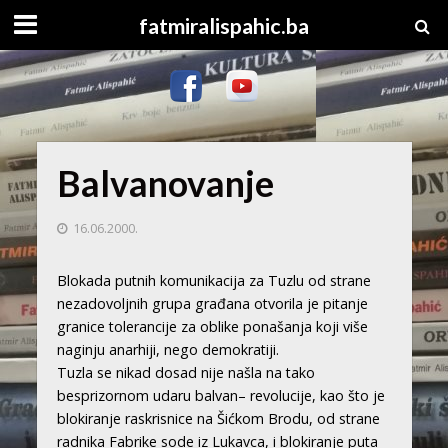
fatmiralispahic.ba
Balvanovanje
16.06.2000.
Blokada putnih komunikacija za Tuzlu od strane
nezadovoljnih grupa građana otvorila je pitanje
granice tolerancije za oblike ponašanja koji više
naginju anarhiji, nego demokratiji.
Tuzla se nikad dosad nije našla na tako
besprizornom udaru balvan– revolucije, kao što je
blokiranje raskrisnice na Šićkom Brodu, od strane
radnika Fabrike sode iz Lukavca, i blokiranje puta