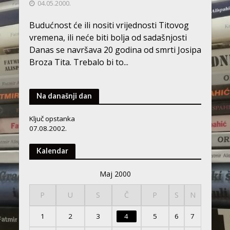
04.05.2000.
Budućnost će ili nositi vrijednosti Titovog
vremena, ili neće biti bolja od sadašnjosti
Danas se navršava 20 godina od smrti Josipa
Broza Tita. Trebalo bi to...
Na današnji dan
Ključ opstanka
07.08.2002.
Kalendar
Maj 2000
P
U
S
Č
P
S
N
1
2
3
4
5
6
7