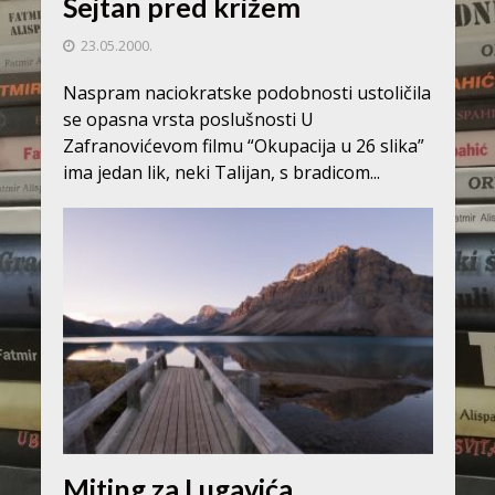
Šejtan pred križem
23.05.2000.
Naspram naciokratske podobnosti ustoličila
se opasna vrsta poslušnosti U
Zafranovićevom filmu “Okupacija u 26 slika”
ima jedan lik, neki Talijan, s bradicom...
Miting za Lugavića