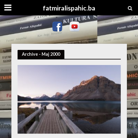
fatmiralispahic.ba
Archive - Maj 2000