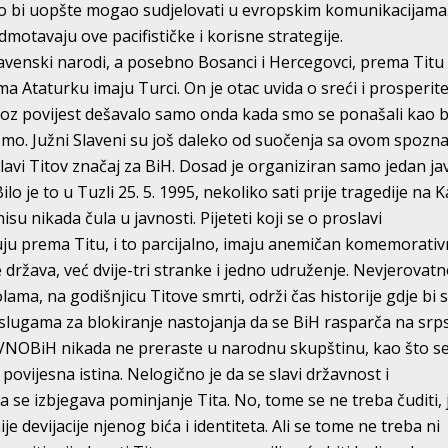
ko bi uopšte mogao sudjelovati u evropskim komunikacijama
dmotavaju ove pacifističke i korisne strategije.
slavenski narodi, a posebno Bosanci i Hercegovci, prema Titu
a Ataturku imaju Turci. On je otac uvida o sreći i prosperit
kroz povijest dešavalo samo onda kada smo se ponašali kao 
jesmo. Južni Slaveni su još daleko od suočenja sa ovom spozn
slavi Titov značaj za BiH. Dosad je organiziran samo jedan ja
o je to u Tuzli 25. 5. 1995, nekoliko sati prije tragedije na Ka
isu nikada čula u javnosti. Pijeteti koji se o proslavi
zuju prema Titu, i to parcijalno, imaju anemičan komemorativ
 država, već dvije-tri stranke i jedno udruženje. Nevjerovat
ama, na godišnjicu Titove smrti, održi čas historije gdje bi 
aslugama za blokiranje nastojanja da se BiH rasparča na srps
VNOBiH nikada ne preraste u narodnu skupštinu, kao što s
ovijesna istina. Nelogično je da se slavi državnost i
 da se izbjegava pominjanje Tita. No, tome se ne treba čuditi, 
je devijacije njenog bića i identiteta. Ali se tome ne treba ni