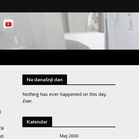
Na današnji dan
Nothing has ever happened on this day.
Ever.
i
e
Kalendar
za
ao
Maj 2000