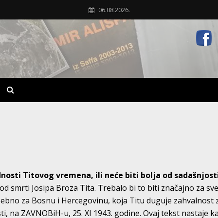
06.08.2026.
ednosti Titovog vremena, ili neće biti bolja od sadašnjost
d smrti Josipa Broza Tita. Trebalo bi to biti značajno za sv
osebno za Bosnu i Hercegovinu, koja Titu duguje zahvalnost 
ti, na ZAVNOBiH-u, 25. XI 1943. godine. Ovaj tekst nastaje k