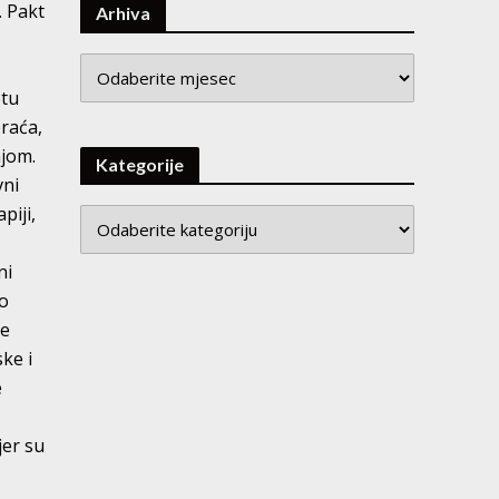
. Pakt
Arhiva
Arhiva
etu
braća,
ajom.
Kategorije
vni
piji,
ni
no
se
ke i
e
jer su