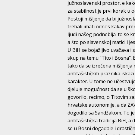
južnoslavenski prostor, e ka
za stabilnost je prvi korak u o
Postoji mišljenje da bi južno
trebali imati odnos kakav prem
ljudi našeg podneblja; to se 
a što po slavenskoj matici i 
U BiH se bojažljivo uvažava i 
skup na temu “Tito i Bosna”. Bil
tako da se izrečena mišljenja n
antifašističkih praznika iska
karakter. U tome ne učestvuje
djeluje mogućnost da se u škol
govorilo, recimo, o Titovim z
hrvatske autonomije, a da ZA
dogodilo sa Sandžakom. To je p
antifašistička tradicija BiH, a
se u Bosni događale i drastični