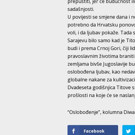
prepustiti, jer će budućnost il
sadašnjosti.
U povijesti se smjene dana i n
potrebno da Hrvatsku ponovo 
voli, i da ljubav pokaže. Tada
Sarajevu bilo samo kad je Tito
budi i prema Crnoj Gori, čiji 
pravoslavnim životima braniti
zemljama bivše Jugoslavije bu
oslobođena ljubav, kao nedavno
globalne nakane za kultivizac
Dvadeseta godišnjica Titove s
prošlosti na koje će se nasla
“Oslobođenje”, kolumna Diwa
Facebook