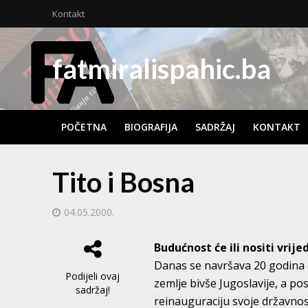
Kontakt
fatmiralispahic.ba
POČETNA
BIOGRAFIJA
SADRŽAJ
KONTAKT
Tito i Bosna
04.05.2000.
Budućnost će ili nositi vrij
Danas se navršava 20 godina o
Podijeli ovaj
zemlje bivše Jugoslavije, a p
sadržaj!
reinauguraciju svoje državnos