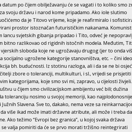
atum po čijem obilježavanju će se vagati i to koliko smo zr
 svoju državu i narod kome pripadamo. Ako iole slutimo
čićemo da je Titovo vrijeme, koje je reafirmiralo i sofisticir
ivirani prostor istoznačan futurističkim nakanama. Komunist
em lancu svjetskih gibanja pripadao i Tito, odveć je nepopravl
am bitno razlikovao od rigidnih istočnih modela. Međutim, Ti
a, vjerskih sloboda koje ne ugrožavaju drugog (jer to onda viš
 za socijalno ugrožene kategorije stanovništva, etc. – čini ide
cija bh. budućnosti. Iz stotinu razloga, ali i da se ne bi osjeć
ji zbore o toleranciji, multikulturi, i sl., vrijedi se prisjetiti
m kategorijama, koje smo svi mi, zapravo, u cijelosti živjeli
tvu u čijem smo civilizacijskom ambijentu već bili; dužina
da toleranciju nosimo u svojoj memoriji, kao najplodonosnij
ti Južnih Slavena. Sve to, dakako, nema veze sa reinkarnacij
da više ikad može imati državne atribute, ali može i treba d
e. Ako težimo “Evropi bez granica”, u kojoj svaka država
se valja pomiriti da će se prvo morati tržišno reintegrirati