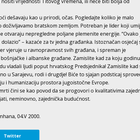
i nositi vrijednosti Titovog vremena, ili neće biti bolja od
oći dešavaju kao u prirodi, očas. Pogledajte koliko je malo
doživljavamo bratskom zemljom. Potreban je lider koji umi
 se otvaraju nepregledne poljane plemenite energije. “Ovako 
 dolazio” – kazaće za tv jedna građanka. Istoznačan osjećaj 
lider vjeruje u ravnopravnost svih građana, i spreman je
 bošnjačke i albanske građane. Zamislite kad za koju godin
du vladali ljudi poput hrvatskog Predsjednika! Zamislite kad
 u Sarajevu, rodi i drugdje! Biće to sjajan podsticaj sprove
iju i humanizaciju prostora jugoistočne Evrope.
mrti čini se kao povod da se progovori o kvalitativima zajed
njati, neminovno, zajednička budućnost.
nhana, 04.V 2000.
Twitter