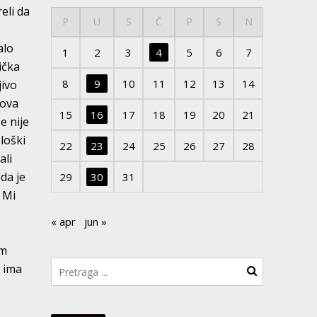
eli da
P
U
S
Č
P
S
N
alo
1
2
3
4
5
6
7
ička
8
9
10
11
12
13
14
jivo
tova
15
16
17
18
19
20
21
e nije
ološki
22
23
24
25
26
27
28
ali
 da je
29
30
31
. Mi
« apr
jun »
e
om
a ima