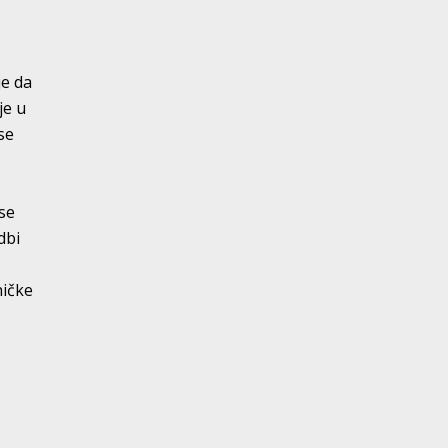
je da
je u
se
u
 se
dbi
ničke