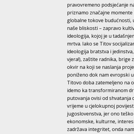
pravovremeno podsjećanje na d
priznamo značajne momente za
globalne tokove budućnosti, uo
naše bliskosti – zapravo kult
ideologija, kojoj je u tadašnj
mrtva. Iako se Titov socijaliz
ideologija bratstva i jedinstv
vjera!), zaštite radnika, brige
okvir na koji se naslanja projek
poniženo dok nam evropski učitel
Titovo doba zatemeljeno na ovi
idemo ka transformiranom druš
putovanja ovisi od shvatanja 
vrijeme u cjelokupnoj povijes
jugoslovenstva, jer ono teško 
ekonomske, kulturne, interesn
zadržava integritet, onda nam 