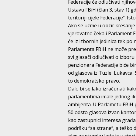
Federacije će odlučivati njiho
Ustavu FBiH (član 3, stav 1) g
teritoriji cijele Federacije”. Is
Ako se uzme u obzir kresanje 
vjerovatno čeka i Parlament F
će iz izbornih jedinica tek po
Parlamenta FBiH ne može pred
svi glasači odlučivati o izboru
penzionera Federacije biće bir
od glasova iz Tuzle, Lukavca, S
to demokratsko pravo.
Dalo bi se lako izračunati ka
parlamentima imale jednog ili
ambijenta. U Parlametu FBiH pa
50 odsto glasova izvan kanton
kao zastupnici interesa građa
podršku “sa strane”, a teško d