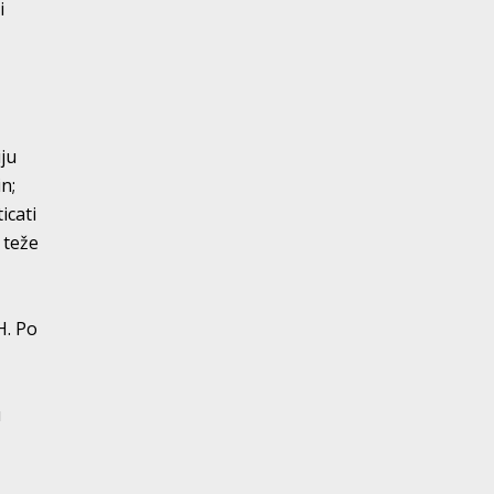
i
iju
n;
icati
 teže
H. Po
u