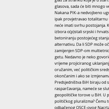
glas za stranku koja je u start
glasova, sada će biti mnogo ve
Nakana PIK-a nedvojbeno ugrož
ipak provjetravao totalitarnu 
neće imati svrhu postojanja. 
izbora o(p)stali srpski i hrva
betoniranju postojećeg stanja
alternativu. Da li SDP može o
zamijenjen SDP-om multietnicit
getu. Nedavno je neko govori
vrijeme projiciranog uklanjan
oružanim, već političkim sred
okončanim i ako se izmjenama 
Predsjedništva BiH biraju od 
rasparčavanja, nameće se slutnj
geopolitičke torove u BiH. U 
političkog pluralizma? Čemu t
odbačenog OSCE-ovog Nacrta i