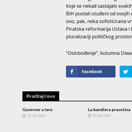
koje se nekad sastajalo svaki
BiH postali otuđeni od svojih 
ovo, pak, neka sofisticirana v
Piratska reformacija Ustava i 
pluralizaciji političkog prosto
“Oslobođenje”, kolumna Diwa
Facebook
Pročitaj i ovo
Guverner u leru
La bandiera prasetina
12.12.2001.
25.04.2001.