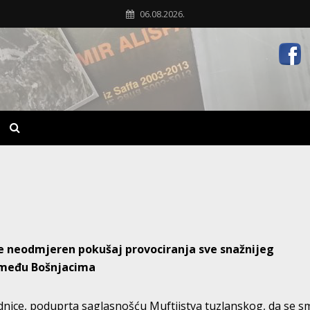
06.08.2026.
e neodmjeren pokušaj provociranja sve snažnijeg
a među Bošnjacima
dnice, poduprta saglasnošću Muftijstva tuzlanskog, da se sm