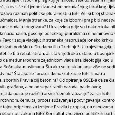
u autsajder. Izborni prag koji je iznosio šest do sedam hiljad
ći, a ovisiće od jedne dvanestine nekadašnjeg biračkog tijel
ava razmah političke pluralnosti u BiH. Veliki broj stranak
učmalost. Manje stranke, za koje će izborni prag biti neostva
Kome onda to odgovara? U krajevima gdje su i nakon lokalni
tski nacionalisti, gušenje političkog pluralizma će neminovno 
. Favorizacija vladajućih stranaka razoružaće ionako krhku
čekivati podršku u Grudama ili u Trebinju? U krajevima gdje 
et će biti rehabilitiran, ali šta vrijedi ako ostane u bošnja
o da međunarodnom zajednicom vlada ista ideologija kao u
ja Bošnjaka-muslimana. Šta ako se to uklanjanje više ne vod
stvima? Šta ako se “proces demokratizacije BiH” smatra
izbornih Pravila cilj betonira? Od opiranja OSCE-a da se čl
svih građana, a ne od separiranih naroda, pa do ovog
a da postoje različiti aršini “demokratizacije” za različite
protivnom, čemu taj proces sužavanja i podvrgavanja kontrol
e tajne pripreme za izmjene Pravila i propisa, na osnovama
zbornog zakona BiH? Konsultativno vijeće političkih partij