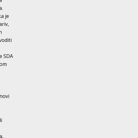
a
a.
a je
riv,
h
voditi
je SDA
čkom
i
anovi
i
a,