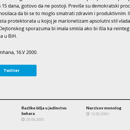
h 15 dana, gotovo da ne postoji. Previše su demokratski proc
nosilaca da bi se to moglo smatrati zdravim i produktivnim. Il
rsta protektorata u kojoj je marionetizam apsolutni stil vlad
Dejtonskog sporazuma bi imala smisla ako bi išla ka reintegra
ra u BiH.
nhana, 16.V 2000.
Twitter
Razlike bilja u jedinstvu
Narcisov monolog
behara
13.03.2001.
20.03.2001.