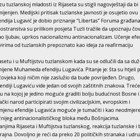
u tuzlanskoj mladosti iz Rijaseta su stigli nagovještaji da bi
mijenjen. Medijski pritisak tuzlanske javnosti je osujetio ovu
dija Lugavić je dobio priznanje “Libertas” Foruma građan
inostranstva su prilikom posjeta Tuzli tražile da upoznaju čo
ao ljubav, uprkos nacionalizmu antinacionalizam. Učenje efe
irima od tuzlanskih prepoznato kao ideja za reafirmaciju
asetu i u Muftijstvu tuzlanskom kada su se odlučili da sa duž
ene Muhameda efendiju Lugavića. Pitanje je: šta su htjeli p
 čovjeka koji ničim nije zaslužio da bude povrijeđen. Drugo,
fendiji Lugaviću vide jedan od svojih zaštitnih znakova. Treće,
deju na kojoj je jedino moguće graditi bolju budućnost Bosne i
ki narod participirati svojim civilizacijskim, evropskim i
smjenu efendije Lugavića moguće je tumačiti i kao neodmjer
žnijeg antinacionalističkog bloka među Bošnjacima.
jima Rijaseta i Muftijstva tuzlanskog, reakcija tuzlanske i 
trajna. Dovoljno je reći da preko 20 političkih stranaka i udr