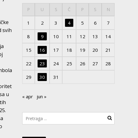
P
U
S
Č
P
S
N
ičke
1
2
3
4
5
6
7
d svih
8
9
10
11
12
13
14
ja
15
16
17
18
19
20
21
oj
22
23
24
25
26
27
28
imbola
29
30
31
oritet
isa u
« apr
jun »
tih
25.
na
po