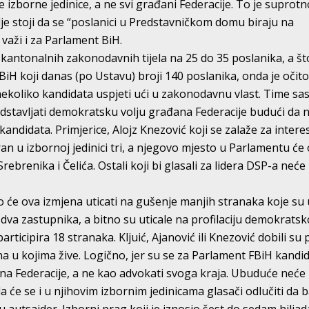
ve izborne jedinice, a ne svi građani Federacije. To je suprot
dje stoji da se “poslanici u Predstavničkom domu biraju na
to važi i za Parlament BiH.
kantonalnih zakonodavnih tijela na 25 do 35 poslanika, a št
BiH koji danas (po Ustavu) broji 140 poslanika, onda je očito
 nekoliko kandidata uspjeti ući u zakonodavnu vlast. Time sa
stavljati demokratsku volju građana Federacije budući da 
 kandidata. Primjerice, Alojz Knezović koji se zalaže za intere
an u izbornoj jedinici tri, a njegovo mjesto u Parlamentu će o
rebrenika i Čelića. Ostali koji bi glasali za lidera DSP-a neće
ko će ova izmjena uticati na gušenje manjih stranaka koje su 
 dva zastupnika, a bitno su uticale na profilaciju demokrats
rticipira 18 stranaka. Kljuić, Ajanović ili Knezović dobili su
a u kojima žive. Logično, jer su se za Parlament FBiH kandidi
na Federacije, a ne kao advokati svoga kraja. Ubuduće neće 
a će se i u njihovim izbornim jedinicama glasači odlučiti da 