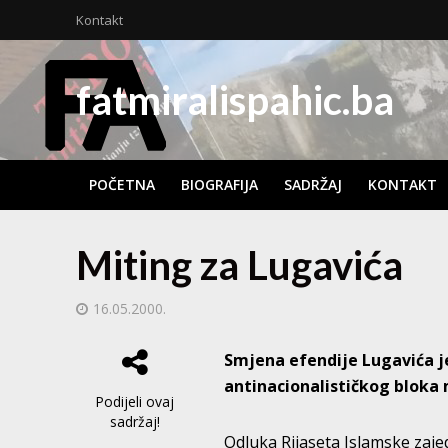
Kontakt
fatmiralispahic.ba
POČETNA
BIOGRAFIJA
SADRŽAJ
KONTAKT
Miting za Lugavića
16.05.2000.
Smjena efendije Lugavića j
antinacionalističkog blok
Podijeli ovaj
sadržaj!
Odluka Rijaseta Islamske zaje