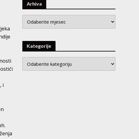
Arhiva
Arhiva
a
vjeka
ndije
Kategorije
nosti
ostići
 i
en
bh.
uženja