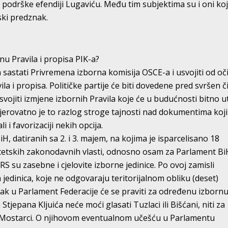
 podrške efendiji Lugaviću. Među tim subjektima su i oni koj
ski predznak.
u Pravila i propisa PIK-a?
 sastati Privremena izborna komisija OSCE-a i usvojiti od oč
la i propisa. Političke partije će biti dovedene pred svršen či
svojiti izmjene izbornih Pravila koje će u budućnosti bitno ut
Vjerovatno je to razlog stroge tajnosti nad dokumentima koji
ali i favorizaciji nekih opcija.
BiH, datiranih sa 2. i 3. majem, na kojima je isparcelisano 18
titetskih zakonodavnih vlasti, odnosno osam za Parlament Bi
RS su zasebne i cjelovite izborne jedinice. Po ovoj zamisli
h jedinica, koje ne odgovaraju teritorijalnom obliku (deset)
zak u Parlament Federacije će se praviti za određenu izborn
 Stjepana Kljuića neće moći glasati Tuzlaci ili Bišćani, niti za
li Mostarci. O njihovom eventualnom učešću u Parlamentu