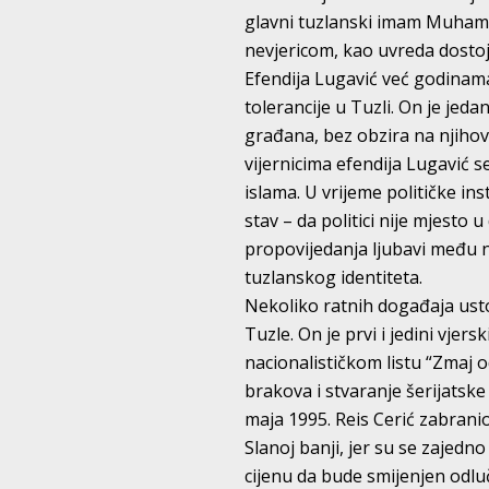
glavni tuzlanski imam Muhamed
nevjericom, kao uvreda dostoj
Efendija Lugavić već godinama
tolerancije u Tuzli. On je jeda
građana, bez obzira na njiho
vijernicima efendija Lugavić 
islama. U vrijeme političke in
stav – da politici nije mjesto
propovijedanja ljubavi među n
tuzlanskog identiteta.
Nekoliko ratnih događaja ustol
Tuzle. On je prvi i jedini vjers
nacionalističkom listu “Zmaj o
brakova i stvaranje šerijatsk
maja 1995. Reis Cerić zabran
Slanoj banji, jer su se zajedno
cijenu da bude smijenjen odlu