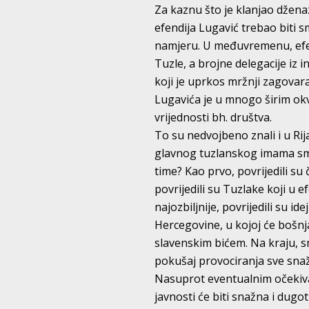
Za kaznu što je klanjao dženaz
efendija Lugavić trebao biti s
namjeru. U međuvremenu, efen
Tuzle, a brojne delegacije iz 
koji je uprkos mržnji zagovar
Lugavića je u mnogo širim okv
vrijednosti bh. društva.
To su nedvojbeno znali i u Rij
glavnog tuzlanskog imama smij
time? Kao prvo, povrijedili su
povrijedili su Tuzlake koji u e
najozbiljnije, povrijedili su i
Hercegovine, u kojoj će bošnjač
slavenskim bićem. Na kraju, 
pokušaj provociranja sve sna
Nasuprot eventualnim očekivan
javnosti će biti snažna i dugo