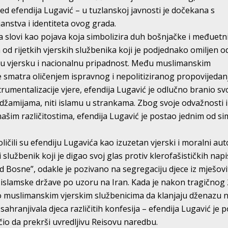
 efendija Lugavić – u tuzlanskoj javnosti je dočekana s
anstva i identiteta ovog grada.
 slovi kao pojava koja simbolizira duh bošnjačke i međuetn
n od rijetkih vjerskih službenika koji je podjednako omiljen o
vu vjersku i nacionalnu pripadnost. Među muslimanskim
se smatra oličenjem ispravnog i nepolitiziranog propovijedan
strumentalizacije vjere, efendija Lugavić je odlučno branio sv
 u džamijama, niti islamu u strankama. Zbog svoje odvažnosti i
ašim različitostima, efendija Lugavić je postao jednim od s
ičili su efendiju Lugavića kao izuzetan vjerski i moralni aut
ki službenik koji je digao svoj glas protiv klerofašističkih nap
d Bosne”, odakle je pozivano na segregaciju djece iz mješovi
e islamske države po uzoru na Iran. Kada je nakon tragičnog 
io muslimanskim vjerskim službenicima da klanjaju dženazu 
 sahranjivala djeca različitih konfesija – efendija Lugavić je 
čio da prekrši uvredljivu Reisovu naredbu.