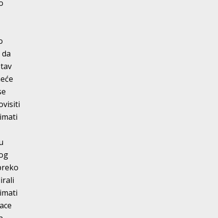
no
o
 da
stav
neće
se
visiti
 imati
u
kog
 preko
rali
imati
bace