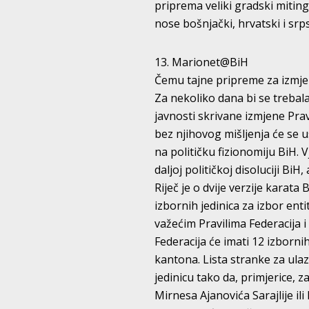
priprema veliki gradski miting
nose bošnjački, hrvatski i srp
13. Marionet@BiH
Čemu tajne pripreme za izmjen
Za nekoliko dana bi se trebala
javnosti skrivane izmjene Pravi
bez njihovog mišljenja će se u
na političku fizionomiju BiH. 
daljoj političkoj disoluciji BiH, 
Riječ je o dvije verzije karata 
izbornih jedinica za izbor en
važećim Pravilima Federacija i 
Federacija će imati 12 izborni
kantona. Lista stranke za ula
jedinicu tako da, primjerice, za
Mirnesa Ajanovića Sarajlije i