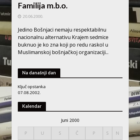
Familija m.b.o.
20.06.2000.
Jedino Bošnjaci nemaju respektabilnu
nacionalnu alternativu Krajem sedmice
buknuo je ko zna koji po redu raskol u
Muslimanskoj bošnjačkoj organizaciji...
Na današnji dan
Ključ opstanka
07.08.2002.
Kalendar
Juni 2000
P
U
S
Č
P
S
N