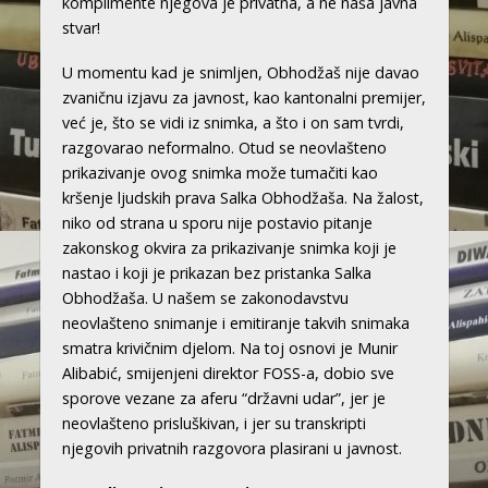
komplimente njegova je privatna, a ne naša javna
stvar!
U momentu kad je snimljen, Obhodžaš nije davao
zvaničnu izjavu za javnost, kao kantonalni premijer,
već je, što se vidi iz snimka, a što i on sam tvrdi,
razgovarao neformalno. Otud se neovlašteno
prikazivanje ovog snimka može tumačiti kao
kršenje ljudskih prava Salka Obhodžaša. Na žalost,
niko od strana u sporu nije postavio pitanje
zakonskog okvira za prikazivanje snimka koji je
nastao i koji je prikazan bez pristanka Salka
Obhodžaša. U našem se zakonodavstvu
neovlašteno snimanje i emitiranje takvih snimaka
smatra krivičnim djelom. Na toj osnovi je Munir
Alibabić, smijenjeni direktor FOSS-a, dobio sve
sporove vezane za aferu “državni udar”, jer je
neovlašteno prisluškivan, i jer su transkripti
njegovih privatnih razgovora plasirani u javnost.