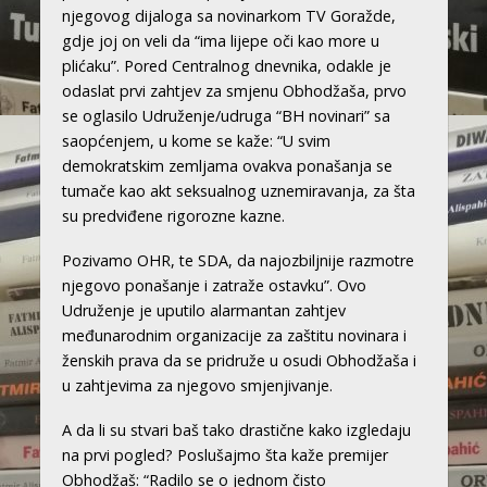
njegovog dijaloga sa novinarkom TV Goražde,
gdje joj on veli da “ima lijepe oči kao more u
plićaku”. Pored Centralnog dnevnika, odakle je
odaslat prvi zahtjev za smjenu Obhodžaša, prvo
se oglasilo Udruženje/udruga “BH novinari” sa
saopćenjem, u kome se kaže: “U svim
demokratskim zemljama ovakva ponašanja se
tumače kao akt seksualnog uznemiravanja, za šta
su predviđene rigorozne kazne.
Pozivamo OHR, te SDA, da najozbiljnije razmotre
njegovo ponašanje i zatraže ostavku”. Ovo
Udruženje je uputilo alarmantan zahtjev
međunarodnim organizacije za zaštitu novinara i
ženskih prava da se pridruže u osudi Obhodžaša i
u zahtjevima za njegovo smjenjivanje.
A da li su stvari baš tako drastične kako izgledaju
na prvi pogled? Poslušajmo šta kaže premijer
Obhodžaš: “Radilo se o jednom čisto