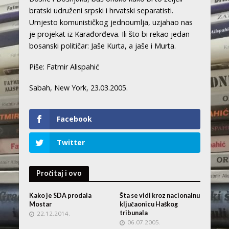
bratski udruženi srpski i hrvatski separatisti.
Umjesto komunističkog jednoumlja, uzjahao nas
je projekat iz Karađorđeva. Ili što bi rekao jedan
bosanski političar: Jaše Kurta, a jaše i Murta.
Piše: Fatmir Alispahić
Sabah, New York, 23.03.2005.
Facebook
Twitter
Pročitaj i ovo
Kako je SDA prodala
Šta se vidi kroz nacionalnu
Mostar
ključaonicu Haškog
tribunala
22.12.2014.
06.07.2005.