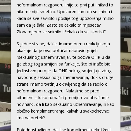
neformalnom razgovoru i nije to prvi put i nikad to
nikome nije smetalo. Upozoren sam da se snima i
kada se sve završilo i poslije tog upozorenja mislio
sam da je šala. Zašto se čekalo tri mjeseca?
Zlonamjerno se snimilo i čekalo da se iskoristi”.
S jedne strane, dakle, imamo burnu reakciju koja
ukazuje da je ovaj političar napravio grijeh
“seksualnog uznemiravanja”, te pozive OHR-u da
ga zbog toga smijeni sa funkcije, što bi inače bio
jedinstven primjer da OHR nekog smjenjuje zbog
navodnog seksualnog uznemiravanja, dok s druge
strane imamo tvrdnju okrivljenog da se radilo o
neformalnom razgovoru. Nalazimo se pred
pitanjem – kako tumačiti premijerovo obraćanje
novinarki, da li kao seksualno uznemiravanje, ili kao
obično komplimentiranje, kakvih u svakodnevnici
ima na pretek?
Pojednostavljeno, da li se kompliment nekoj ženi