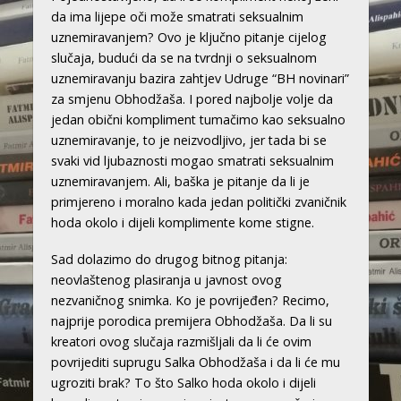
da ima lijepe oči može smatrati seksualnim
uznemiravanjem? Ovo je ključno pitanje cijelog
slučaja, budući da se na tvrdnji o seksualnom
uznemiravanju bazira zahtjev Udruge “BH novinari”
za smjenu Obhodžaša. I pored najbolje volje da
jedan obični kompliment tumačimo kao seksualno
uznemiravanje, to je neizvodljivo, jer tada bi se
svaki vid ljubaznosti mogao smatrati seksualnim
uznemiravanjem. Ali, baška je pitanje da li je
primjereno i moralno kada jedan politički zvaničnik
hoda okolo i dijeli komplimente kome stigne.
Sad dolazimo do drugog bitnog pitanja:
neovlaštenog plasiranja u javnost ovog
nezvaničnog snimka. Ko je povrijeđen? Recimo,
najprije porodica premijera Obhodžaša. Da li su
kreatori ovog slučaja razmišljali da li će ovim
povrijediti suprugu Salka Obhodžaša i da li će mu
ugroziti brak? To što Salko hoda okolo i dijeli