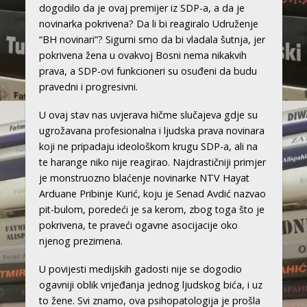
dogodilo da je ovaj premijer iz SDP-a, a da je
novinarka pokrivena? Da li bi reagiralo Udruženje
“BH novinari”? Sigurni smo da bi vladala šutnja, jer
pokrivena žena u ovakvoj Bosni nema nikakvih
prava, a SDP-ovi funkcioneri su osuđeni da budu
pravedni i progresivni.
U ovaj stav nas uvjerava hičme slučajeva gdje su
ugrožavana profesionalna i ljudska prava novinara
koji ne pripadaju ideološkom krugu SDP-a, ali na
te harange niko nije reagirao. Najdrastičniji primjer
je monstruozno blaćenje novinarke NTV Hayat
Arduane Pribinje Kurić, koju je Senad Avdić nazvao
pit-bulom, poredeći je sa kerom, zbog toga što je
pokrivena, te praveći ogavne asocijacije oko
njenog prezimena.
U povijesti medijskih gadosti nije se dogodio
ogavniji oblik vrijeđanja jednog ljudskog bića, i uz
to žene. Svi znamo, ova psihopatologija je prošla