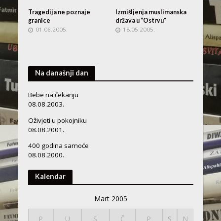
Tragedija ne poznaje
Izmišljenja muslimanska
granice
država u “Ostrvu”
01.06.2005.
18.05.2005.
Na današnji dan
Bebe na čekanju
08.08.2003.
Oživjeti u pokojniku
08.08.2001.
400 godina samoće
08.08.2000.
Kalendar
Mart 2005
P
U
S
Č
P
S
N