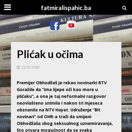
fatmiralispahic.ba
Plićak u očima
23.03.2005.
Premijer Obhodžaš je rekao novinarki RTV
Goražde da “ima lijepe oči kao more u
plićaku”, a ona je taj neformalni razgovor
neovlašteno snimila i nakon tri mjeseca
obznanila na NTV Hayat. Udruženje “BH
novinari” od OHR-a traži da smijeni
Obhodžaša zbog seksualnog uznemiravanja,
što otvara mogućnost da se svaka