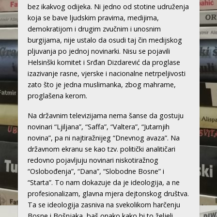
bez ikakvog odijeka. Ni jedno od stotine udruženja
koja se bave ljudskim pravima, medijima,
demokratijom i drugim zvučnim i unosnim
burgijama, nije ustalo da osudi taj čin medijskog
pljuvanja po jednoj novinarki. Nisu se pojavili
Helsinški komitet i Srđan Dizdarević da proglase
izazivanje rasne, vjerske i nacionalne netrpeljivosti
zato što je jedna muslimanka, zbog mahrame,
proglašena kerom.
Na državnim televizijama nema šanse da gostuju
novinari “Ljiljana”, “Saffa”, “Valtera”, “Jutarnjih
novina”, pa ni najtiražnijeg “Dnevnog avaza”. Na
državnom ekranu se kao tzv. politički analitičari
redovno pojavljuju novinari niskotiražnog
“Oslobođenja”, “Dana”, “Slobodne Bosne” i
“Starta”. To nam dokazuje da je ideologija, a ne
profesionalizam, glavna mjera dejtonskog društva.
Ta se ideologija zasniva na svekolikom harčenju
Bosne i Bošnjaka, baš onako kako bi to željeli