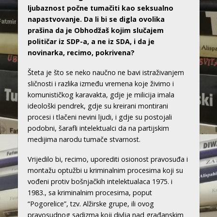
ljubaznost počne tumačiti kao seksualno
napastvovanje. Da li bi se digla ovolika
prašina da je Obhodžaš kojim slučajem
političar iz SDP-a, a ne iz SDA, i da je
novinarka, recimo, pokrivena?
Šteta je što se neko naučno ne bavi istraživanjem
sličnosti i razlika između vremena koje živimo i
komunističkog karavakta, gdje je milicija imala
ideološki pendrek, gdje su kreirani montirani
procesi i tlačeni nevini ljudi, i gdje su postojali
podobni, šarafli intelektualci da na partijskim
medijima narodu tumače stvarnost.
Vrijedilo bi, recimo, uporediti osionost pravosuđa i
montažu optužbi u kriminalnim procesima koji su
vođeni protiv bošnjačkih intelektualaca 1975. i
1983., sa kriminalnim procesima, poput
“Pogorelice”, tzv. Alžirske grupe, ili ovog
pravosudnog sadizma koji divlja nad građanskim