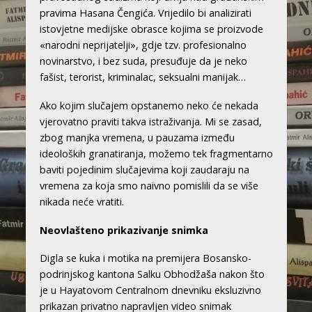
pravima Hasana Čengića. Vrijedilo bi analizirati
istovjetne medijske obrasce kojima se proizvode
«narodni neprijatelji», gdje tzv. profesionalno
novinarstvo, i bez suda, presuđuje da je neko
fašist, terorist, kriminalac, seksualni manijak…
Ako kojim slučajem opstanemo neko će nekada
vjerovatno praviti takva istraživanja. Mi se zasad,
zbog manjka vremena, u pauzama između
ideoloških granatiranja, možemo tek fragmentarno
baviti pojedinim slučajevima koji zaudaraju na
vremena za koja smo naivno pomislili da se više
nikada neće vratiti.
Neovlašteno prikazivanje snimka
Digla se kuka i motika na premijera Bosansko-
podrinjskog kantona Salku Obhodžaša nakon što
je u Hayatovom Centralnom dnevniku eksluzivno
prikazan privatno napravljen video snimak