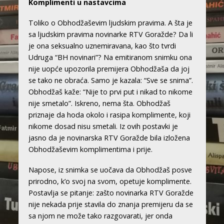
Komplimenti u nastavcima
Toliko o Obhodžaševim ljudskim pravima. A šta je
sa ljudskim pravima novinarke RTV Goražde? Da li
je ona seksualno uznemiravana, kao što tvrdi
Udruga “BH novinari”? Na emitiranom snimku ona
nije uopće upozorila premijera Obhodžaša da joj
se tako ne obraća. Samo je kazala: “Sve se snima”.
Obhodžaš kaže: “Nije to prvi put i nikad to nikome
nije smetalo”. Iskreno, nema šta. Obhodžaš
priznaje da hoda okolo i rasipa komplimente, koji
nikome dosad nisu smetali. Iz ovih postavki je
jasno da je novinarska RTV Goražde bila izložena
Obhodžaševim komplimentima i prije.
Napose, iz snimka se uočava da Obhodžaš posve
prirodno, k’o svoj na svom, opetuje komplimente.
Postavlja se pitanje: zašto novinarka RTV Goražde
nije nekada prije stavila do znanja premijeru da se
sa njom ne može tako razgovarati, jer onda