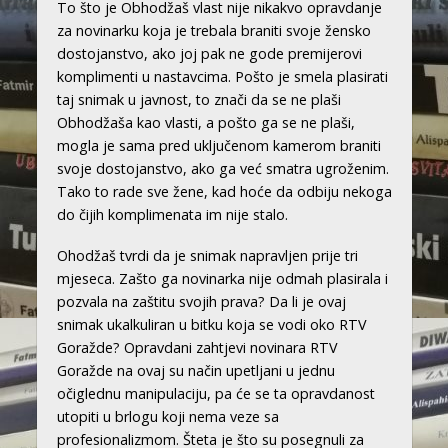
To što je Obhodžaš vlast nije nikakvo opravdanje
za novinarku koja je trebala braniti svoje žensko
dostojanstvo, ako joj pak ne gode premijerovi
komplimenti u nastavcima. Pošto je smela plasirati
taj snimak u javnost, to znači da se ne plaši
Obhodžaša kao vlasti, a pošto ga se ne plaši,
mogla je sama pred uključenom kamerom braniti
svoje dostojanstvo, ako ga već smatra ugroženim.
Tako to rade sve žene, kad hoće da odbiju nekoga
do čijih komplimenata im nije stalo.
Ohodžaš tvrdi da je snimak napravljen prije tri
mjeseca. Zašto ga novinarka nije odmah plasirala i
pozvala na zaštitu svojih prava? Da li je ovaj
snimak ukalkuliran u bitku koja se vodi oko RTV
Goražde? Opravdani zahtjevi novinara RTV
Goražde na ovaj su način upetljani u jednu
očiglednu manipulaciju, pa će se ta opravdanost
utopiti u brlogu koji nema veze sa
profesionalizmom. Šteta je što su posegnuli za