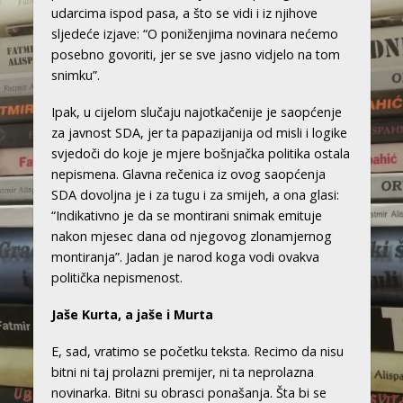
udarcima ispod pasa, a što se vidi i iz njihove
sljedeće izjave: “O poniženjima novinara nećemo
posebno govoriti, jer se sve jasno vidjelo na tom
snimku”.
Ipak, u cijelom slučaju najotkačenije je saopćenje
za javnost SDA, jer ta papazijanija od misli i logike
svjedoči do koje je mjere bošnjačka politika ostala
nepismena. Glavna rečenica iz ovog saopćenja
SDA dovoljna je i za tugu i za smijeh, a ona glasi:
“Indikativno je da se montirani snimak emituje
nakon mjesec dana od njegovog zlonamjernog
montiranja”. Jadan je narod koga vodi ovakva
politička nepismenost.
Jaše Kurta, a jaše i Murta
E, sad, vratimo se početku teksta. Recimo da nisu
bitni ni taj prolazni premijer, ni ta neprolazna
novinarka. Bitni su obrasci ponašanja. Šta bi se