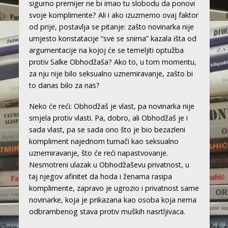
sigurno premijer ne bi imao tu slobodu da ponovi
svoje komplimente? Ali i ako izuzmemo ovaj faktor
od prije, postavlja se pitanje: zašto novinarka nije
umjesto konstatacije “sve se snima” kazala išta od
argumentacije na kojoj će se temeljiti optužba
protiv Salke Obhodžaša? Ako to, u tom momentu,
za nju nije bilo seksualno uznemiravanje, zašto bi
to danas bilo za nas?
Neko će reći: Obhodžaš je vlast, pa novinarka nije
smjela protiv vlasti. Pa, dobro, ali Obhodžaš je i
sada vlast, pa se sada ono što je bio bezazleni
kompliment najednom tumači kao seksualno
uznemiravanje, što će reći napastvovanje.
Nesmotreni ulazak u Obhodžaševu privatnost, u
taj njegov afinitet da hoda i ženama rasipa
komplimente, zapravo je ugrozio i privatnost same
novinarke, koja je prikazana kao osoba koja nema
odbrambenog stava protiv muških nasrtljivaca.