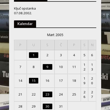
Ključ opstanka
07.08.2002.
Kalendar
Mart 2005
P
U
S
Č
P
S
N
1
2
3
4
5
6
1
1
7
8
9
10
11
2
3
1
2
14
15
16
17
18
9
0
2
2
21
22
23
24
25
6
7
28
29
30
31