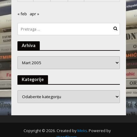
« feb
apr »
Arhiva
Arhiva
Kategorije
Copyright © 2026. Created by
Meks
. Powered by