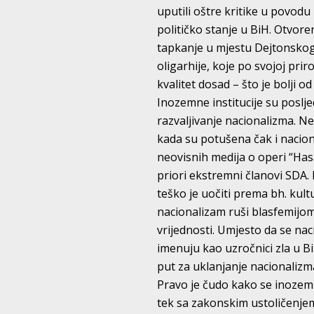
uputili oštre kritike u povod
političko stanje u BiH. Otvoren
tapkanje u mjestu Dejtonskog
oligarhije, koje po svojoj prir
kvalitet dosad – što je bolji od
Inozemne institucije su poslj
razvaljivanje nacionalizma. N
kada su potušena čak i naciona
neovisnih medija o operi “Has
priori ekstremni članovi SDA. 
teško je uočiti prema bh. kul
nacionalizam ruši blasfemijom
vrijednosti. Umjesto da se na
imenuju kao uzročnici zla u Bi
put za uklanjanje nacionalizma
Pravo je čudo kako se inozem
tek sa zakonskim ustoličenjem