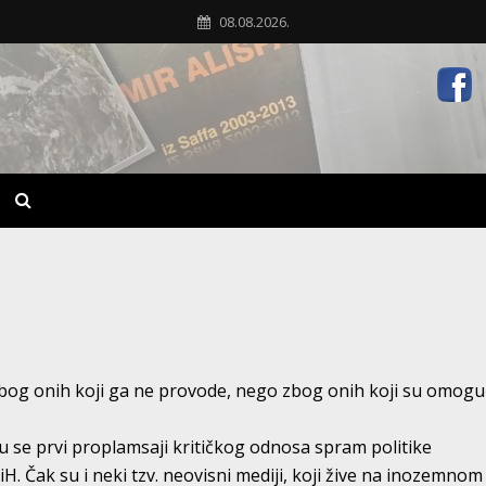
08.08.2026.
bog onih koji ga ne provode, nego zbog onih koji su omoguć
su se prvi proplamsaji kritičkog odnosa spram politike
. Čak su i neki tzv. neovisni mediji, koji žive na inozemnom