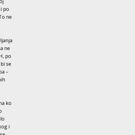
oj
ći po
 To ne
ljanja
ja ne
H, po
 bi se
ipa –
nih
na ko
o
alo
kog i
 se