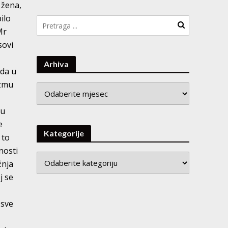
 žena,
ilo
Mr
sovi
Arhiva
oda u
izmu
Arhiva
 u
e
Kategorije
 to
nosti
žnja
j se
 sve