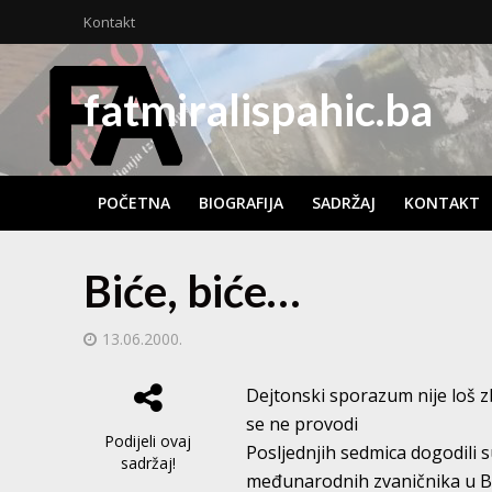
Kontakt
fatmiralispahic.ba
POČETNA
BIOGRAFIJA
SADRŽAJ
KONTAKT
Biće, biće…
13.06.2000.
Dejtonski sporazum nije loš z
se ne provodi
Podijeli ovaj
Posljednjih sedmica dogodili 
sadržaj!
međunarodnih zvaničnika u BiH