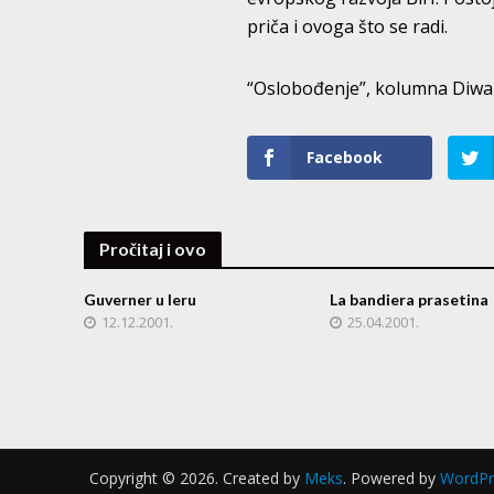
priča i ovoga što se radi.
“Oslobođenje”, kolumna Diwan
Facebook
Pročitaj i ovo
Guverner u leru
La bandiera prasetina
12.12.2001.
25.04.2001.
Copyright © 2026. Created by
Meks
. Powered by
WordPr