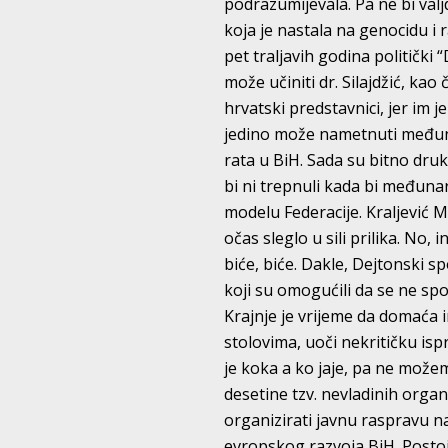
podrazumijevala. Pa ne bi valj
koja je nastala na genocidu i 
pet traljavih godina politički 
može učiniti dr. Silajdžić, kao 
hrvatski predstavnici, jer im j
jedino može nametnuti međuna
rata u BiH. Sada su bitno dru
bi ni trepnuli kada bi međuna
modelu Federacije. Kraljević M
očas sleglo u sili prilika. No,
biće, biće. Dakle, Dejtonski 
koji su omogućili da se ne spor
Krajnje je vrijeme da domaća i
stolovima, uoči nekritičku i
je koka a ko jaje, pa ne može
desetine tzv. nevladinih organi
organizirati javnu raspravu 
evropskog razvoja BiH. Posto