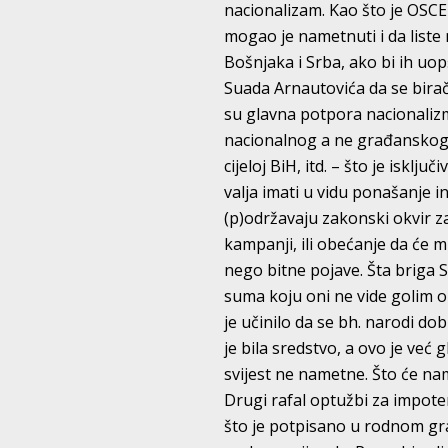
nacionalizam. Kao što je OSCE
mogao je nametnuti i da liste 
Bošnjaka i Srba, ako bi ih uo
Suada Arnautovića da se birač
su glavna potpora nacionaliz
nacionalnog a ne građanskog 
cijeloj BiH, itd. – što je isk
valja imati u vidu ponašanje i
(p)održavaju zakonski okvir 
kampanji, ili obećanje da će m
nego bitne pojave. Šta briga 
suma koju oni ne vide golim o
je učinilo da se bh. narodi d
je bila sredstvo, a ovo je već
svijest ne nametne. Što će na
Drugi rafal optužbi za impote
što je potpisano u rodnom g