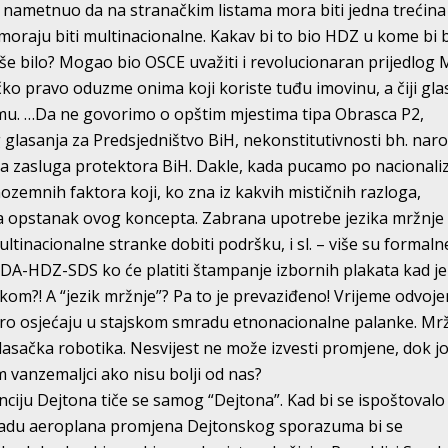
 nametnuo da na stranačkim listama mora biti jedna trećina
moraju biti multinacionalne. Kakav bi to bio HDZ u kome bi b
pše bilo? Mogao bio OSCE uvažiti i revolucionaran prijedlog 
ko pravo oduzme onima koji koriste tuđu imovinu, a čiji gla
mu. …Da ne govorimo o opštim mjestima tipa Obrasca P2,
glasanja za Predsjedništvo BiH, nekonstitutivnosti bh. nar
ljučiva zasluga protektora BiH. Dakle, kada pucamo po nacional
nozemnih faktora koji, ko zna iz kakvih mističnih razloga,
za opstanak ovog koncepta. Zabrana upotrebe jezika mržnje
ultinacionalne stranke dobiti podršku, i sl. – više su formaln
SDA-HDZ-SDS ko će platiti štampanje izbornih plakata kad je
kom?! A “jezik mržnje”? Pa to je prevaziđeno! Vrijeme odvoje
obro osjećaju u stajskom smradu etnonacionalne palanke. Mr
 glasačka robotika. Nesvijest ne može izvesti promjene, dok jo
m vanzemaljci ako nisu bolji od nas?
nciju Dejtona tiče se samog “Dejtona”. Kad bi se ispoštovalo
radu aeroplana promjena Dejtonskog sporazuma bi se