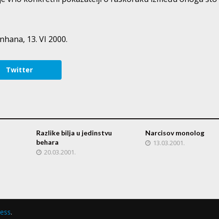
hana, 13. VI 2000.
Twitter
Razlike bilja u jedinstvu
Narcisov monolog
behara
13.03.2001.
20.03.2001.
ess
.