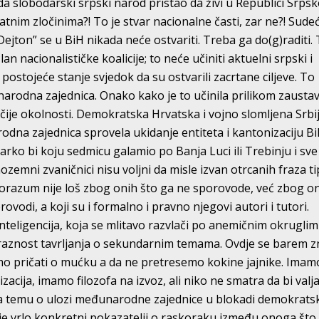
da slobodarski srpski narod pristao da živi u Republici Srpsk
ratnim zločinima?! To je stvar nacionalne časti, zar ne?! Sude
“Dejton” se u BiH nikada neće ostvariti. Treba ga do(g)raditi.
član nacionalističke koalicije; to neće učiniti aktuelni srpski i
e postojeće stanje svjedok da su ostvarili zacrtane ciljeve. To
rodna zajednica. Onako kako je to učinila prilikom zaustav
kčije okolnosti. Demokratska Hrvatska i vojno slomljena Srbi
rodna zajednica sprovela ukidanje entiteta i kantonizaciju Bi
arko bi koju sedmicu galamio po Banja Luci ili Trebinju i sve
 inozemni zvaničnici nisu voljni da misle izvan otrcanih fraza t
sporazum nije loš zbog onih što ga ne sporovode, već zbog o
ovodi, a koji su i formalno i pravno njegovi autori i tutori.
nteligencija, koja se mlitavo razvlači po anemičnim okruglim
spraznost tavrljanja o sekundarnim temama. Ovdje se barem z
mo pričati o mućku a da ne pretresemo kokine jajnike. Imam
zacija, imamo filozofa na izvoz, ali niko ne smatra da bi valj
na temu o ulozi međunarodne zajednice u blokadi demokrats
je vrlo konkretni pokazatelji o raskoraku između onoga što