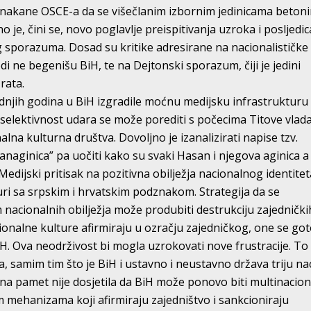
u nakane OSCE-a da se višečlanim izbornim jedinicama betoni
o je, čini se, novo poglavlje preispitivanja uzroka i posljedic
 sporazuma. Dosad su kritike adresirane na nacionalističke
odi ne begenišu BiH, te na Dejtonski sporazum, čiji je jedini
 rata.
ednjih godina u BiH izgradile moćnu medijsku infrastrukturu
eselektivnost udara se može porediti s počecima Titove vlada
lna kulturna društva. Dovoljno je izanalizirati napise tzv.
anaginica” pa uočiti kako su svaki Hasan i njegova aginica a
Medijski pritisak na pozitivna obilježja nacionalnog identitet
turi sa srpskim i hrvatskim podznakom. Strategija da se
 nacionalnih obilježja može produbiti destrukciju zajednički
cionalne kulture afirmiraju u ozračju zajedničkog, one se go
H. Ova neodrživost bi mogla uzrokovati nove frustracije. To 
, samim tim što je BiH i ustavno i neustavno država triju nac
na pamet nije dosjetila da BiH može ponovo biti multinacio
 mehanizama koji afirmiraju zajedništvo i sankcioniraju