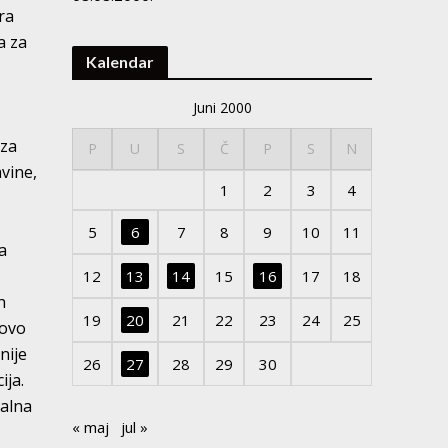
ra
a za
Kalendar
Juni 2000
 za
P
U
S
Č
P
S
N
vine,
1
2
3
4
5
6
7
8
9
10
11
a
12
13
14
15
16
17
18
h
19
20
21
22
23
24
25
tovo
nije
26
27
28
29
30
ija.
nalna
« maj
jul »