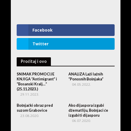
Facebook
Twitter
Pročitaj i ovo
SNIMAK PROMOCIJE
ANALIZA Laži lažnih
KNJIGA “Antimigrant” i
“Ponosnih Bošnjaka”
“Bosanski Kralj…”
04.05.2022.
(25.11.2023.)
29.11.2023.
Bošnjački obraz pred
Ako dijaspora izgubi
suzom Grabovice
džematliju, Bošnjaci će
izgubiti dijasporu
23.08.2020.
06.07.2020.