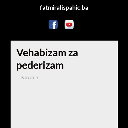
fatmiralispahic.ba
Vehabizam za
pederizam
15.03.2019.