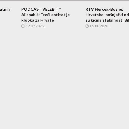
atmir
PODCAST VELEBIT *
RTV Herceg-Bosne:
Alispahić: Treći entitet je
Hrvatsko-bošnjački od
klopka za Hrvate
su kičma stabilnosti B
12.07.2026.
09.06.2026.