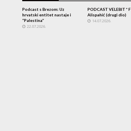
Podcast s Brezom: Uz
PODCAST VELEBIT * F
hrvatski entitet nastaje i
Alispahić (drugi dio)
“Palestina”
14.07.2026.
22.07.2026.