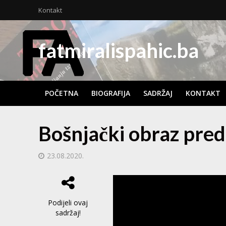
Kontakt
fatmiralispahic.ba
POČETNA
BIOGRAFIJA
SADRŽAJ
KONTAKT
Bošnjački obraz pre
23.08.2020.
Podijeli ovaj
sadržaj!