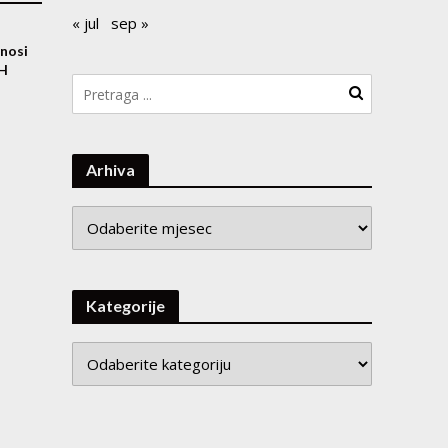
« jul
sep »
nosi
iH
Arhiva
Arhiva
Kategorije