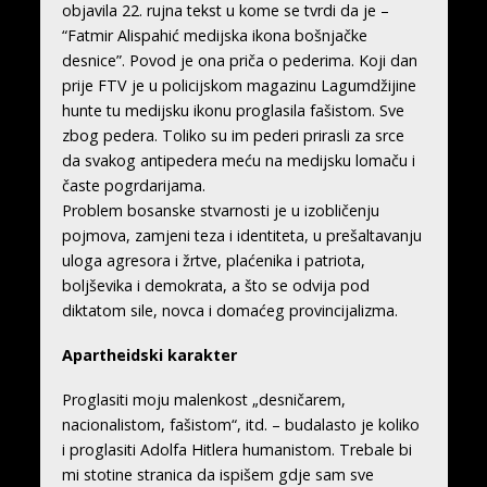
objavila 22. rujna tekst u kome se tvrdi da je –
“Fatmir Alispahić medijska ikona bošnjačke
desnice”. Povod je ona priča o pederima. Koji dan
prije FTV je u policijskom magazinu Lagumdžijine
hunte tu medijsku ikonu proglasila fašistom. Sve
zbog pedera. Toliko su im pederi prirasli za srce
da svakog antipedera meću na medijsku lomaču i
časte pogrdarijama.
Problem bosanske stvarnosti je u izobličenju
pojmova, zamjeni teza i identiteta, u prešaltavanju
uloga agresora i žrtve, plaćenika i patriota,
boljševika i demokrata, a što se odvija pod
diktatom sile, novca i domaćeg provincijalizma.
Apartheidski karakter
Proglasiti moju malenkost „desničarem,
nacionalistom, fašistom“, itd. – budalasto je koliko
i proglasiti Adolfa Hitlera humanistom. Trebale bi
mi stotine stranica da ispišem gdje sam sve