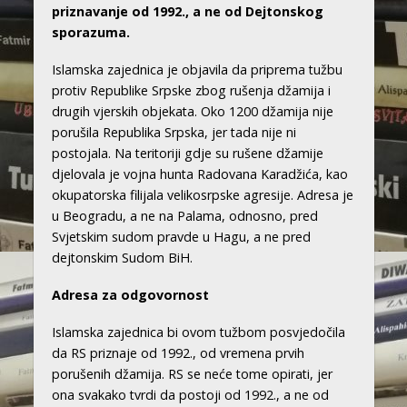
priznavanje od 1992., a ne od Dejtonskog
sporazuma.
Islamska zajednica je objavila da priprema tužbu
protiv Republike Srpske zbog rušenja džamija i
drugih vjerskih objekata. Oko 1200 džamija nije
porušila Republika Srpska, jer tada nije ni
postojala. Na teritoriji gdje su rušene džamije
djelovala je vojna hunta Radovana Karadžića, kao
okupatorska filijala velikosrpske agresije. Adresa je
u Beogradu, a ne na Palama, odnosno, pred
Svjetskim sudom pravde u Hagu, a ne pred
dejtonskim Sudom BiH.
Adresa za odgovornost
Islamska zajednica bi ovom tužbom posvjedočila
da RS priznaje od 1992., od vremena prvih
porušenih džamija. RS se neće tome opirati, jer
ona svakako tvrdi da postoji od 1992., a ne od