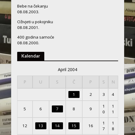
Bebe na čekanju
08.08.2003.
Oživjeti u pokojniku
08.08.2001.
400 godina samoće
08.08.2000.
Kalendar
April 2004
P
U
S
Č
P
S
N
1
2
3
4
1
1
5
6
7
8
9
0
1
1
1
12
13
14
15
16
7
8