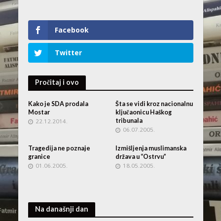
Facebook
Twitter
Pročitaj i ovo
Kako je SDA prodala
Šta se vidi kroz nacionalnu
Mostar
ključaonicu Haškog
tribunala
22.12.2014.
06.07.2005.
Tragedija ne poznaje
Izmišljenja muslimanska
granice
država u “Ostrvu”
01.06.2005.
18.05.2005.
Na današnji dan