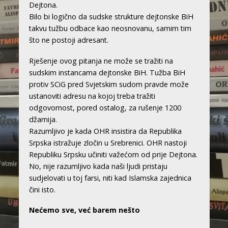
Dejtona.
Bilo bi logično da sudske strukture dejtonske BiH
takvu tužbu odbace kao neosnovanu, samim tim
što ne postoji adresant.
Rješenje ovog pitanja ne može se tražiti na
sudskim instancama dejtonske BiH. Tužba BiH
protiv SCiG pred Svjetskim sudom pravde može
ustanoviti adresu na kojoj treba tražiti
odgovornost, pored ostalog, za rušenje 1200
džamija.
Razumljivo je kada OHR insistira da Republika
Srpska istražuje zločin u Srebrenici. OHR nastoji
Republiku Srpsku učiniti važećom od prije Dejtona.
No, nije razumljivo kada naši ljudi pristaju
sudjelovati u toj farsi, niti kad Islamska zajednica
čini isto.
Nećemo sve, već barem nešto