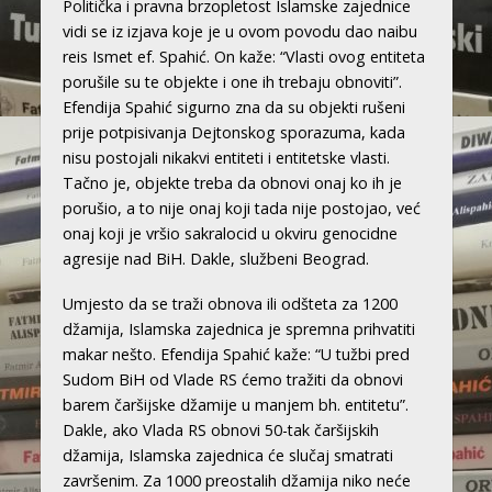
Politička i pravna brzopletost Islamske zajednice
vidi se iz izjava koje je u ovom povodu dao naibu
reis Ismet ef. Spahić. On kaže: “Vlasti ovog entiteta
porušile su te objekte i one ih trebaju obnoviti”.
Efendija Spahić sigurno zna da su objekti rušeni
prije potpisivanja Dejtonskog sporazuma, kada
nisu postojali nikakvi entiteti i entitetske vlasti.
Tačno je, objekte treba da obnovi onaj ko ih je
porušio, a to nije onaj koji tada nije postojao, već
onaj koji je vršio sakralocid u okviru genocidne
agresije nad BiH. Dakle, službeni Beograd.
Umjesto da se traži obnova ili odšteta za 1200
džamija, Islamska zajednica je spremna prihvatiti
makar nešto. Efendija Spahić kaže: “U tužbi pred
Sudom BiH od Vlade RS ćemo tražiti da obnovi
barem čaršijske džamije u manjem bh. entitetu”.
Dakle, ako Vlada RS obnovi 50-tak čaršijskih
džamija, Islamska zajednica će slučaj smatrati
završenim. Za 1000 preostalih džamija niko neće