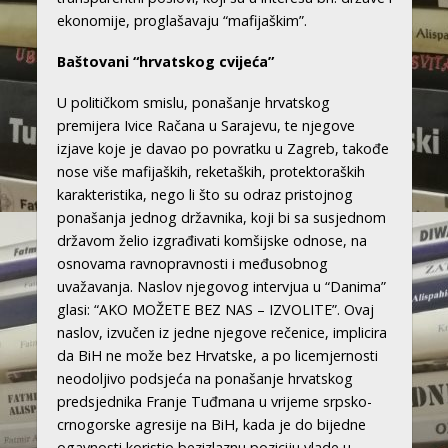
ekonomije, proglašavaju “mafijaškim”.
Baštovani “hrvatskog cvijeća”
U političkom smislu, ponašanje hrvatskog
premijera Ivice Račana u Sarajevu, te njegove
izjave koje je davao po povratku u Zagreb, takođe
nose više mafijaških, reketaških, protektoraških
karakteristika, nego li što su odraz pristojnog
ponašanja jednog državnika, koji bi sa susjednom
državom želio izgrađivati komšijske odnose, na
osnovama ravnopravnosti i međusobnog
uvažavanja. Naslov njegovog intervjua u “Danima”
glasi: “AKO MOŽETE BEZ NAS – IZVOLITE”. Ovaj
naslov, izvučen iz jedne njegove rečenice, implicira
da BiH ne može bez Hrvatske, a po licemjernosti
neodoljivo podsjeća na ponašanje hrvatskog
predsjednika Franje Tuđmana u vrijeme srpsko-
crnogorske agresije na BiH, kada je do bijedne
ogavnosti koristio bezizlaznu poziciju vlade u