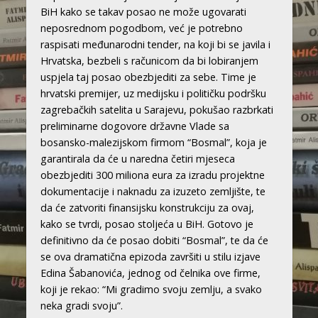
BiH kako se takav posao ne može ugovarati
neposrednom pogodbom, već je potrebno
raspisati međunarodni tender, na koji bi se javila i
Hrvatska, bezbeli s računicom da bi lobiranjem
uspjela taj posao obezbjediti za sebe. Time je
hrvatski premijer, uz medijsku i političku podršku
zagrebačkih satelita u Sarajevu, pokušao razbrkati
preliminarne dogovore državne Vlade sa
bosansko-malezijskom firmom “Bosmal”, koja je
garantirala da će u naredna četiri mjeseca
obezbjediti 300 miliona eura za izradu projektne
dokumentacije i naknadu za izuzeto zemljište, te
da će zatvoriti finansijsku konstrukciju za ovaj,
kako se tvrdi, posao stoljeća u BiH. Gotovo je
definitivno da će posao dobiti “Bosmal”, te da će
se ova dramatična epizoda završiti u stilu izjave
Edina Šabanovića, jednog od čelnika ove firme,
koji je rekao: “Mi gradimo svoju zemlju, a svako
neka gradi svoju”.