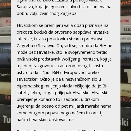
Sarajevu, koja je egzistencijalno bila oslonjena na
dobru volju zvaničnog Zagreba.
Hrvatskom se premijeru valja odati priznanje na
drskosti, budući da otvoreno saopćava hrvatske
interese, i uz to pozicionira stvarnu predstavu
Zagreba o Sarajevu. On, vidi se, smatra da BiH ne
može bez Hrvatske, što je svojevremeno tvrdio i
bivši visoki predstavnik Wolfgang Petritsch, koji je
u jednoj razgovoru sa autorom ovog tekasta
ustvrdio da – “put BiH u Evropu vodi preko
Hrvaqtske”. Očito je da u nezvaničnom sloju
diplomatskog mnijenja vlada mišljenje da je BiH
satelit, jetim, sluga, priljepak Hrvatske. Hrvatski
premijer je konačno to i saopćio, u drskom
uvjerenju da posao od pet milijardi maraka nema
kome drugom pripasti nego našem tutoru, tj.
našim hrvatskim baštovanima.