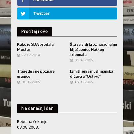
Twitter
Pročitaj i ovo
Kako je SDA prodala
Šta se vidi kroz nacionalnu
Mostar
ključaonicu Haškog
tribunala
22.12.2014.
06.07.2005.
Tragedija ne poznaje
Izmišljenja muslimanska
granice
država u “Ostrvu”
01.06.2005.
18.05.2005.
Na današnji dan
Bebe na čekanju
08.08.2003.