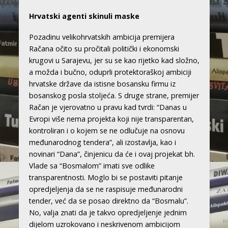
Hrvatski agenti skinuli maske
Pozadinu velikohrvatskih ambicija premijera
Račana očito su pročitali politički i ekonomski
krugovi u Sarajevu, jer su se kao rijetko kad složno,
a možda i bučno, oduprli protektoraškoj ambiciji
hrvatske države da istisne bosansku firmu iz
bosanskog posla stoljeća. S druge strane, premijer
Račan je vjerovatno u pravu kad tvrdi: “Danas u
Evropi više nema projekta koji nije transparentan,
kontroliran i o kojem se ne odlučuje na osnovu
međunarodnog tendera”, ali izostavlja, kao i
novinari “Dana”, činjenicu da će i ovaj projekat bh.
Vlade sa “Bosmalom” imati sve odlike
transparentnosti. Moglo bi se postaviti pitanje
opredjeljenja da se ne raspisuje međunarodni
tender, već da se posao direktno da “Bosmalu”.
No, valja znati da je takvo opredjeljenje jednim
dijelom uzrokovano i neskrivenom ambicijom