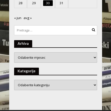
28
29
30
31
« jun
avg »
Arhiva
Arhiva
Kategorije