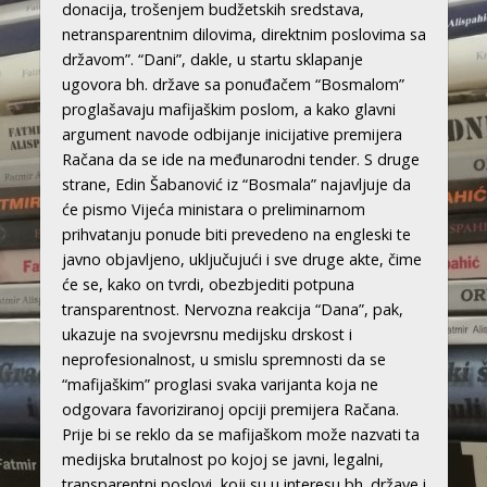
donacija, trošenjem budžetskih sredstava,
netransparentnim dilovima, direktnim poslovima sa
državom”. “Dani”, dakle, u startu sklapanje
ugovora bh. države sa ponuđačem “Bosmalom”
proglašavaju mafijaškim poslom, a kako glavni
argument navode odbijanje inicijative premijera
Račana da se ide na međunarodni tender. S druge
strane, Edin Šabanović iz “Bosmala” najavljuje da
će pismo Vijeća ministara o preliminarnom
prihvatanju ponude biti prevedeno na engleski te
javno objavljeno, uključujući i sve druge akte, čime
će se, kako on tvrdi, obezbjediti potpuna
transparentnost. Nervozna reakcija “Dana”, pak,
ukazuje na svojevrsnu medijsku drskost i
neprofesionalnost, u smislu spremnosti da se
“mafijaškim” proglasi svaka varijanta koja ne
odgovara favoriziranoj opciji premijera Račana.
Prije bi se reklo da se mafijaškom može nazvati ta
medijska brutalnost po kojoj se javni, legalni,
transparentni poslovi, koji su u interesu bh. države i