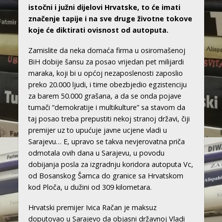
istočni i južni dijelovi Hrvatske, to će imati
značenje tapije i na sve druge životne tokove
koje će diktirati ovisnost od autoputa.
Zamislite da neka domaća firma u osiromašenoj
BiH dobije šansu za posao vrijedan pet milijardi
maraka, koji bi u općoj nezaposlenosti zaposlio
preko 20.000 ljudi, i time obezbjedio egzistenciju
za barem 50.000 grašana, a da se onda pojave
tumači “demokratije i multikulture” sa stavom da
taj posao treba prepustiti nekoj stranoj državi, čiji
premijer uz to upućuje javne ucjene vladi u
Sarajevu… E, upravo se takva nevjerovatna priča
odmotala ovih dana u Sarajevu, u povodu
dobijanja posla za izgradnju koridora autoputa Vc,
od Bosanskog Šamca do granice sa Hrvatskom
kod Ploča, u dužini od 309 kilometara.
Hrvatski premijer Ivica Račan je maksuz
doputovao u Sarajevo da objasni državnoj Vladi