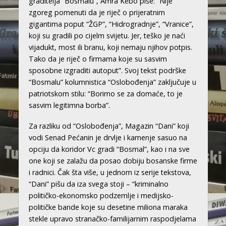
graditelja “Bosmalu”, Amra Kebo piše: “Nije
zgoreg pomenuti da je riječ o prijeratnim
gigantima poput “ŽGP”, “Hidrogradnje”, “Vranice”,
koji su gradili po cijelm svijetu. Jer, teško je naći
vijadukt, most ili branu, koji nemaju njihov potpis.
Tako da je riječ o firmama koje su sasvim
sposobne izgraditi autoput”. Svoj tekst podrške
“Bosmalu” kolumnistica “Oslobođenja” zaključuje u
patriotskom stilu: “Borimo se za domaće, to je
sasvim legitimna borba”.
Za razliku od “Oslobođenja”, Magazin “Dani” koji
vodi Senad Pećanin je drvlje i kamenje sasuo na
opciju da koridor Vc gradi “Bosmal”, kao i na sve
one koji se zalažu da posao dobiju bosanske firme
i radnici. Čak šta više, u jednom iz serije tekstova,
“Dani” pišu da iza svega stoji – “kriminalno
političko-ekonomsko podzemlje i medijsko-
političke bande koje su desetine miliona maraka
stekle upravo stranačko-familijarnim raspodjelama