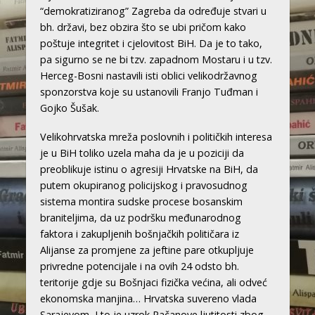
“demokratiziranog” Zagreba da određuje stvari u
bh. državi, bez obzira što se ubi pričom kako
poštuje integritet i cjelovitost BiH. Da je to tako,
pa sigurno se ne bi tzv. zapadnom Mostaru i u tzv.
Herceg-Bosni nastavili isti oblici velikodržavnog
sponzorstva koje su ustanovili Franjo Tuđman i
Gojko Šušak.
Velikohrvatska mreža poslovnih i političkih interesa
je u BiH toliko uzela maha da je u poziciji da
preoblikuje istinu o agresiji Hrvatske na BiH, da
putem okupiranog policijskog i pravosudnog
sistema montira sudske procese bosanskim
braniteljima, da uz podršku međunarodnog
faktora i zakupljenih bošnjačkih političara iz
Alijanse za promjene za jeftine pare otkupljuje
privredne potencijale i na ovih 24 odsto bh.
teritorije gdje su Bošnjaci fizička većina, ali odveć
ekonomska manjina… Hrvatska suvereno vlada
Sarajevom, I to je uzrok Račanove ljutitosti zbog