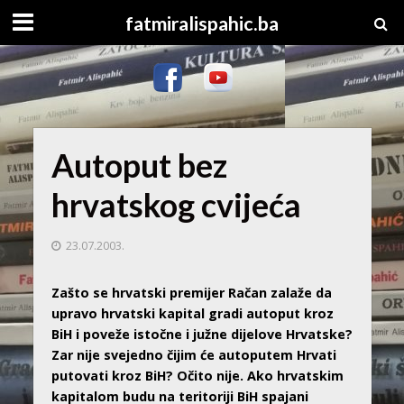
fatmiralispahic.ba
Autoput bez
hrvatskog cvijeća
23.07.2003.
Zašto se hrvatski premijer Račan zalaže da
upravo hrvatski kapital gradi autoput kroz
BiH i poveže istočne i južne dijelove Hrvatske?
Zar nije svejedno čijim će autoputem Hrvati
putovati kroz BiH? Očito nije. Ako hrvatskim
kapitalom budu na teritoriji BiH spajani