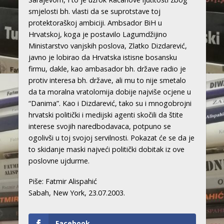
smjelosti bh. vlasti da se suprotstave toj
protektoraškoj ambiciji. Ambsador BiH u
Hrvatskoj, koga je postavilo Lagumdžijino
Ministarstvo vanjskih poslova, Zlatko Dizdarević,
javno je lobirao da Hrvatska istisne bosansku
firmu, dakle, kao ambasador bh. države radio je
protiv interesa bh. države, ali mu to nije smetalo
da ta moralna vratolomija dobije najviše ocjene u
“Danima”. Kao i Dizdarević, tako su i mnogobrojni
hrvatski politički i medijski agenti skočili da štite
interese svojih naredbodavaca, potpuno se
ogolivši u toj svojoj servilnosti. Pokazat će se da je
to skidanje maski najveći politički dobitak iz ove
poslovne ujdurme.
Piše: Fatmir Alispahić
Sabah, New York, 23.07.2003.
Facebook