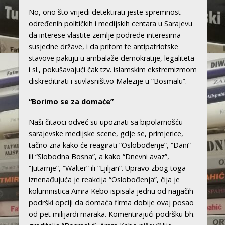
No, ono što vrijedi detektirati jeste spremnost
određenih političkih i medijskih centara u Sarajevu
da interese vlastite zemlje podrede interesima
susjedne države, i da pritom te antipatriotske
stavove pakuju u ambalaže demokratije, legaliteta
i sl., pokušavajući čak tzv. islamskim ekstremizmom
diskreditirati i suvlasništvo Malezije u “Bosmalu”.
“Borimo se za domaće”
Naši čitaoci odveć su upoznati sa bipolarnošću
sarajevske medijske scene, gdje se, primjerice,
tačno zna kako će reagirati “Oslobođenje”, “Dani”
ili “Slobodna Bosna”, a kako “Dnevni avaz”,
“Jutarnje”, “Walter” ili “Ljiljan”. Upravo zbog toga
iznenađujuća je reakcija “Oslobođenja”, čija je
kolumnistica Amra Kebo ispisala jednu od najjačih
podrški opciji da domaća firma dobije ovaj posao
od pet milijardi maraka. Komentirajući podršku bh.