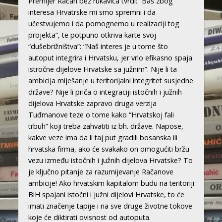
Premijer Račan bez rukavica tvrdi: “Baš zbog
interesa Hrvatrske mi smo spremni i da
učestvujemo i da pomognemo u realizaciji tog
projekta”, te potpuno otkriva karte svoj
“dušebrižništva”: “Naš interes je u tome što
autoput integrira i Hrvatsku, jer vrlo efikasno spaja
istročne dijelove Hrvatske sa južnim”. Nije li ta
ambicija miješanje u teritorijalni integritet susjedne
države? Nije li priča o integraciji istočnih i južnih
dijelova Hrvatske zapravo druga verzija
Tuđmanove teze o tome kako “Hrvatskoj fali
trbuh” koji treba zahvatiti iz bh. države. Napose,
kakve veze ima da li taj put gradili bosanska ili
hrvatska firma, ako će svakako on omogućiti bržu
vezu između istočnih i južnih dijelova Hrvatske? To
je ključno pitanje za razumijevanje Račanove
ambicije! Ako hrvatskim kapitalom budu na teritoriji
BiH spajani istočni i južni dijelovi Hrvatske, to će
imati značenje tapije i na sve druge životne tokove
koje će diktirati ovisnost od autoputa.