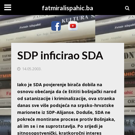
fatmiralispahic.ba
SDP inficirao SDA
14.05.2003.
Iako je SDA povjerenje birača dobila na
osnovu obećanja da će štititi bošnjački narod
od satanizacije i kriminalizacije, ova stranka
danas sve više podsjeća na srpsko-hrvatske
marionete iz SDP-Alijanse. Doduše, SDA ne
pokreće montirane procese protiv Bošnjaka,
ali im se i ne suprotstavlja. Po srijedi je
sitnosopstvenički, kratkoročni interes