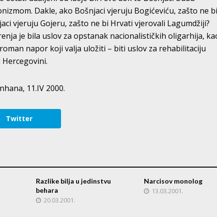
cionizmom. Dakle, ako Bošnjaci vjeruju Bogićeviću, zašto ne bi
aci vjeruju Gojeru, zašto ne bi Hrvati vjerovali Lagumdžiji?
nja je bila uslov za opstanak nacionalističkih oligarhija, ka
man napor koji valja uložiti – biti uslov za rehabilitaciju
 Hercegovini.
hana, 11.IV 2000.
Twitter
Razlike bilja u jedinstvu
Narcisov monolog
behara
13.03.2001.
20.03.2001.