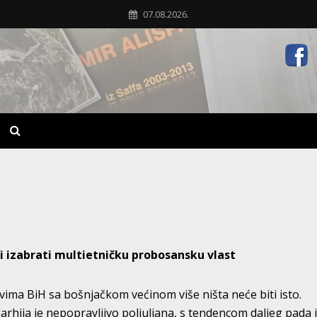
07.08.2026.
i izabrati multietničku probosansku vlast
vima BiH sa bošnjačkom većinom više ništa neće biti isto.
arhija je nepopravljivo poljuljana, s tendencom daljeg pada 