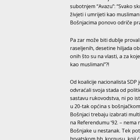
subotnjem “Avazu”: “Svako skre
živjeti i umrijeti kao muslima
Bošnjacima ponovo odriče prav
Pa zar može biti dublje proval
raseljenih, desetine hiljada o
onih što su na vlasti, a za koje
kao muslimani”?!
Od koalicije nacionalista SDP 
odvraćali svoja stada od polit
sastavu rukovodstva, ni po is
u 20-tak općina s bošnjačkom 
Bošnjaci trebaju izabrati mult
na Referendumu ‘92. – nema ni
Bošnjake u nestanak. Tek po
hrvatskom bh. korpusu, koji će