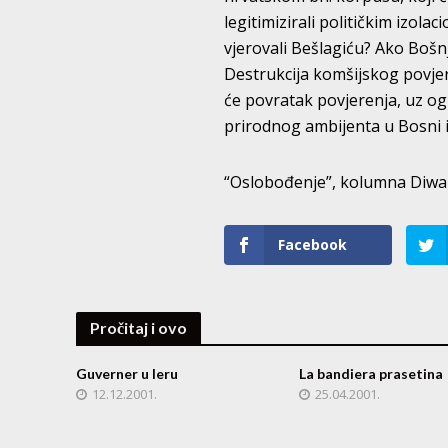
legitimizirali političkim izola
vjerovali Bešlagiću? Ako Bošnj
Destrukcija komšijskog povjere
će povratak povjerenja, uz ogro
prirodnog ambijenta u Bosni i
“Oslobođenje”, kolumna Diwan
Facebook
Pročitaj i ovo
Guverner u leru
La bandiera prasetina
12.12.2001.
25.04.2001.