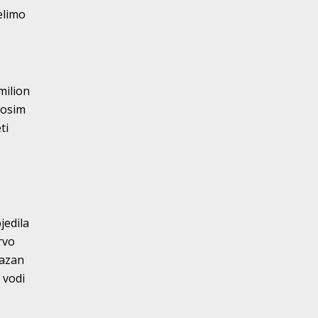
elimo
milion
i osim
ti
jedila
rvo
kazan
 vodi