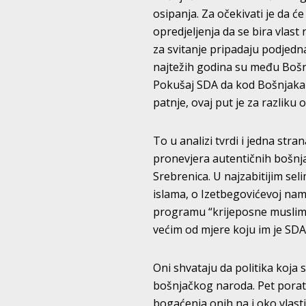
osipanja. Za očekivati je da ć
opredjeljenja da se bira vlast
za svitanje pripadaju podjedn
najtežih godina su među Bošnj
Pokušaj SDA da kod Bošnjaka 
patnje, ovaj put je za razliku
To u analizi tvrdi i jedna str
pronevjera autentičnih bošnjač
Srebrenica. U najzabitijim se
islama, o Izetbegovićevoj namj
programu “krijeposne musliman
većim od mjere koju im je SDA
Oni shvataju da politika koja 
bošnjačkog naroda. Pet porat
bogaćenja onih na i oko vlast