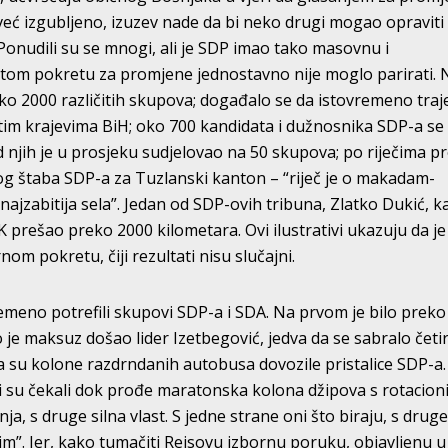
 već izgubljeno, izuzev nade da bi neko drugi mogao opraviti 
Ponudili su se mnogi, ali je SDP imao tako masovnu i
tom pokretu za promjene jednostavno nije moglo parirati. 
ko 2000 različitih skupova; događalo se da istovremeno traje
tim krajevima BiH; oko 700 kandidata i dužnosnika SDP-a se
 njih je u prosjeku sudjelovao na 50 skupova; po riječima pr
og štaba SDP-a za Tuzlanski kanton – “riječ je o makadam-
 u najzabitija sela”. Jedan od SDP-ovih tribuna, Zlatko Dukić, k
 prešao preko 2000 kilometara. Ovi ilustrativi ukazuju da je 
m pokretu, čiji rezultati nisu slučajni.
remeno potrefili skupovi SDP-a i SDA. Na prvom je bilo preko
o je maksuz došao lider Izetbegović, jedva da se sabralo četir
ela su kolone razdrndanih autobusa dovozile pristalice SDP-a
si su čekali dok prođe maratonska kolona džipova s rotacion
inja, s druge silna vlast. S jedne strane oni što biraju, s drug
m”. Jer, kako tumačiti Reisovu izbornu poruku, objavljenu u