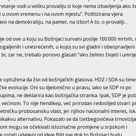
tanje vodi u veliku provaliju iz koje nema izbavljenja ako ž
ni u ovom vremenu i na ovom mjestu”. Politizirana vjera
o na demokratiju, na pamet, na izbor! A to, o provaliji…
ije od ove u koju su Bošnjaci survani poslije 100.000 mrtvih, 
bogaljenih i unesrećenih, u kojoj su svi gladni i obespravljen
 bi, zar ne, trebalo ponovo glasati “ako želimo živjeti i umrije
je optužena da živi od bošnjačkih glasova. HDZ i SDA su time
ičke evolucije. Oni su djelomično u pravu, iako se SDP ni po
tupima, ne deklarira kao bošnjačka stranka. Ipak, SDP je pob
većinom. To nije hendikep, već prirodan redoslijed stvari: p
ietničku probosansku vlast, jer njihov nacionalni interes, is
kakvu alternativu. Pokazalo se da Izetbegovićeva trnovizija
tom mogu se očekivati istoznačne promjene u srpskom i
 ostati udaljeni od ideje BiH sve dok to Bošnjaci budu