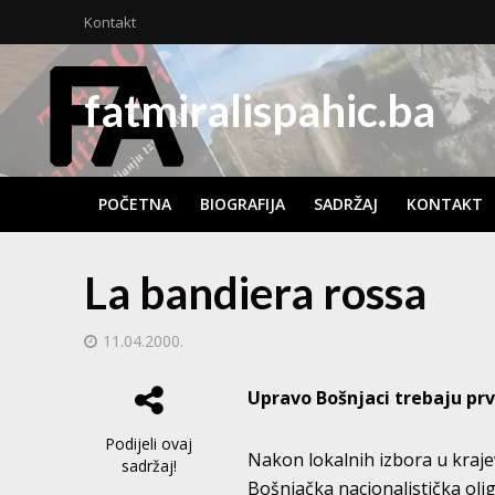
Kontakt
fatmiralispahic.ba
POČETNA
BIOGRAFIJA
SADRŽAJ
KONTAKT
La bandiera rossa
11.04.2000.
Upravo Bošnjaci trebaju prv
Podijeli ovaj
Nakon lokalnih izbora u kraje
sadržaj!
Bošnjačka nacionalistička olig