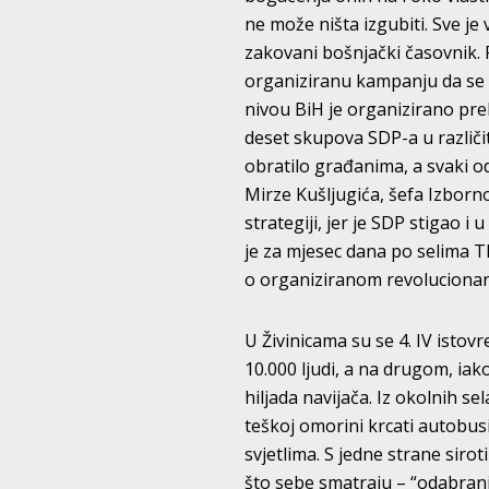
ne može ništa izgubiti. Sve je
zakovani bošnjački časovnik. 
organiziranu kampanju da se 
nivou BiH je organizirano pre
deset skupova SDP-a u različi
obratilo građanima, a svaki od
Mirze Kušljugića, šefa Izborn
strategiji, jer je SDP stigao i
je za mjesec dana po selima TK
o organiziranom revolucionarno
U Živinicama su se 4. IV istov
10.000 ljudi, a na drugom, iak
hiljada navijača. Iz okolnih s
teškoj omorini krcati autobu
svjetlima. S jedne strane sirot
što sebe smatraju – “odabrani