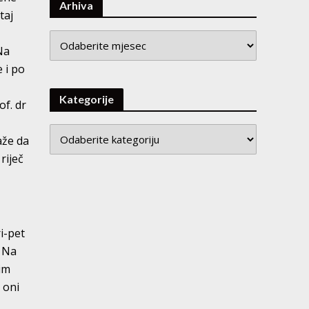
Arhiva
taj
Arhiva
Na
 i po
Kategorije
of. dr
aže da
riječ
i-pet
. Na
im
e oni