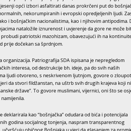
e jesenji opći izbori asfaltirati danas prokrčeni put do bošnj
 normalnih, nekorumpiranih i evropski opredjeljenih ljudi. Z
ako i bošnjačkim nacionalistima, kao i njihovim antipodima.
acima nataložile iznurenost i uvjerenje da gore ne može bit
probudi patriotski mazohizam, obavezujući ih na kontinuit
 od prije dočekan sa šprdnjom.
ana organizacija. Patriografija SDA ispisana je nepregledom
kih interesa, od destrukcije bh. ideje, pa do svih naših
lima ljudi otvoreno, s neskrivenom ljutnjom, govore o zloupo
eri da stvori fildžanstan, na uštrb svih drugih krajeva koji n
ske države”. To govore muslimani, vijernici, oni što se osj
 namijenila.
se deklarirala kao “bošnjačka” odudara od bića i potencijala
nih godina socijalnog tonjenja, naspram transparentnog
i, učvršćuju običnog Bošnjaka u vjeri da glasanjem za prom