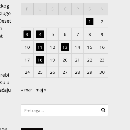
ačkog
P
U
S
Č
P
S
N
asluge
 Deset
1
2
i.
3
4
5
6
7
8
9
et
10
11
12
13
14
15
16
17
18
19
20
21
22
23
24
25
26
27
28
29
30
trebi
isu u
ećaju
« mar
maj »
jene