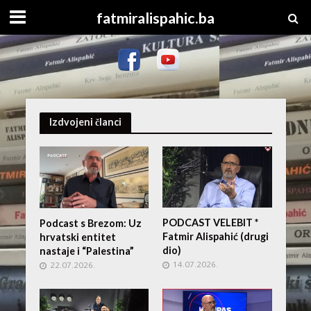
fatmiralispahic.ba
Izdvojeni članci
PODCAST VELEBIT *
Podcast s Brezom: Uz
Fatmir Alispahić (drugi
hrvatski entitet
dio)
nastaje i “Palestina”
14.07.2026.
22.07.2026.