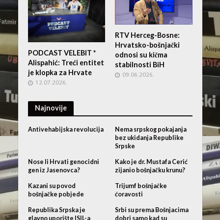
RTV Herceg-Bosne:
Hrvatsko-bošnjački
PODCAST VELEBIT *
odnosi su kičma
Alispahić: Treći entitet
stabilnosti BiH
je klopka za Hrvate
09.06.2026.
12.07.2026.
Najnovije
Antivehabijska revolucija
Nema srpskog pokajanja
bez ukidanja Republike
Srpske
Nose li Hrvati genocidni
Kako je dr. Mustafa Cerić
gen iz Jasenovca?
zijanio bošnjačku krunu?
Kazani su povod
Trijumf bošnjačke
bošnjačke pobjede
ćoravosti
Republika Srpska je
Srbi su prema Bošnjacima
glavno uporište ISIL-a
dobri samo kad su