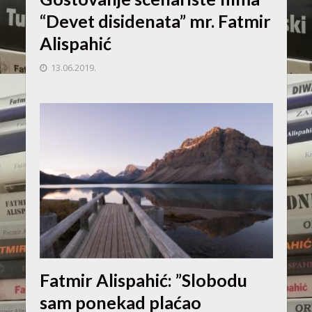
“Devet disidenata” mr. Fatmir
Alispahić
13.06.2019.
Fatmir Alispahić: ”Slobodu
sam ponekad plaćao