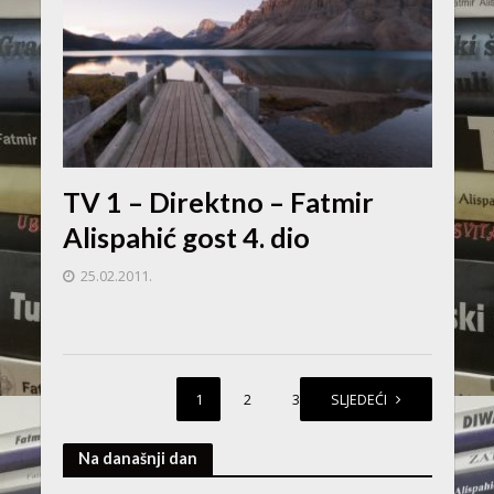
TV 1 – Direktno – Fatmir
Alispahić gost 4. dio
25.02.2011.
1
2
3
SLJEDEĆI
Na današnji dan