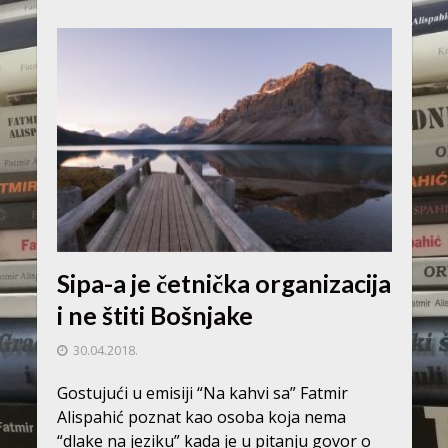
Sipa-a je četnička organizacija
i ne štiti Bošnjake
30.04.2018.
Gostujući u emisiji “Na kahvi sa” Fatmir
Alispahić poznat kao osoba koja nema
“dlake na jeziku” kada je u pitanju govor o