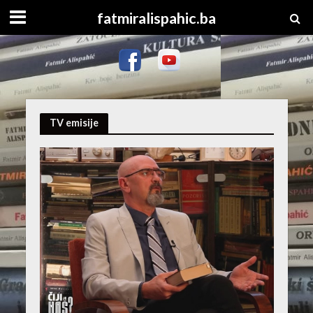
fatmiralispahic.ba
TV emisije