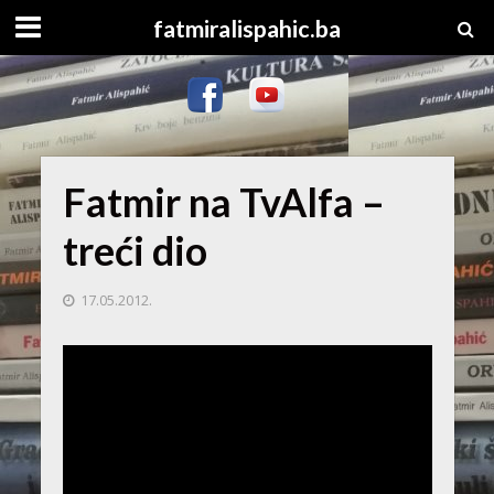
fatmiralispahic.ba
Fatmir na TvAlfa –
treći dio
17.05.2012.