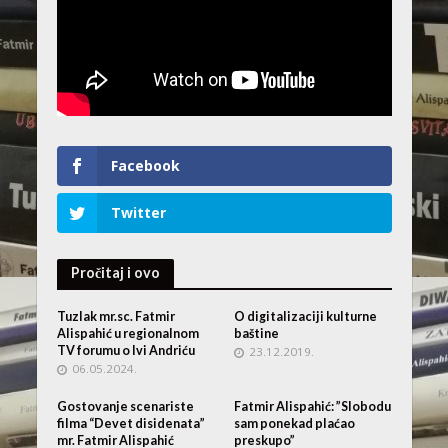
Facebook
Twitter
Pročitaj i ovo
Tuzlak mr.sc. Fatmir
O digitalizaciji kulturne
Alispahić u regionalnom
baštine
TV forumu o Ivi Andriću
23.12.2019.
06.05.2024.
Gostovanje scenariste
Fatmir Alispahić: ”Slobodu
filma “Devet disidenata”
sam ponekad plaćao
mr. Fatmir Alispahić
preskupo”