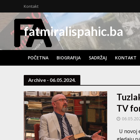
Kontakt
fatmiralispahic.ba
POČETNA
BIOGRAFIJA
SADRŽAJ
KONTAKT
Archive - 06.05.2024.
Tuzla
TV fo
06.05.20
U novoj ep
gledaju na