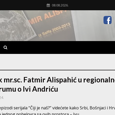
08.08.2026.
k mr.sc. Fatmir Alispahić u regional
rumu o Ivi Andriću
24.
izodi serijala “Čiji je naš?” videćete kako Srbi, Bošnjaci i Hr
 jednog nobelovca sa ovih prostora – Ivu...