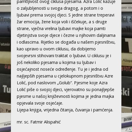
pamtljivost ovog ciklusa pjesama. Azra Lolić kazuje
o zaljubljenosti u svoga dragog, a potom i o
ljubavi prema svojoj djeci. S jedne strane treperavi
žar emocija, žene koja voli i iščekuje, a s druge
strane, vječna vrelina ljubavi majke koja pamti
djetinjstva svoje djece i čezne u njihovim daljinama
i odlascima. Rijetko se događa u našem pjesništvu,
kao upravo u ovom ciklusu, da dobijemo
svojevrsni stihovani traktat o ljubavi. U ciklusu je i
još nekoliko pjesama u kojima su ljubav i
osjećajnost noseće određenje. Tu je i jedna od
najljepših pjesama u cjelokupnom pjesništvu Azre
Lolić, pod naslovom „Golub“. Pjesme koje Azra
Lolić piše o svojoj djeci, vjerovatno su ponajljepše
pjesme u našoj književnosti kojima je jedna majka
opjevala svoje osjećaje.
Lijepa knjiga, vrijedna čitanja, čuvanja i pamćenja.
mr. sc. Fatmir Alispahić