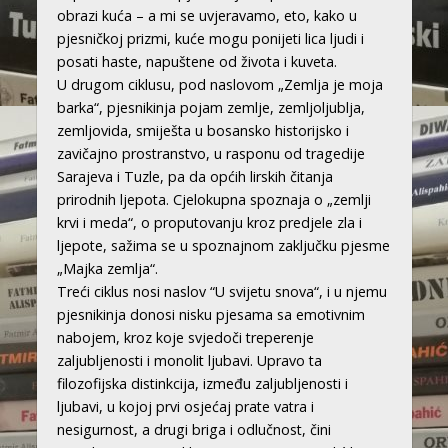
obrazi kuća – a mi se uvjeravamo, eto, kako u
pjesničkoj prizmi, kuće mogu ponijeti lica ljudi i
posati haste, napuštene od života i kuveta.
U drugom ciklusu, pod naslovom „Zemlja je moja
barka“, pjesnikinja pojam zemlje, zemljoljublja,
zemljovida, smiješta u bosansko historijsko i
zavičajno prostranstvo, u rasponu od tragedije
Sarajeva i Tuzle, pa da općih lirskih čitanja
prirodnih ljepota. Cjelokupna spoznaja o „zemlji
krvi i meda“, o proputovanju kroz predjele zla i
ljepote, sažima se u spoznajnom zaključku pjesme
„Majka zemlja“.
Treći ciklus nosi naslov “U svijetu snova“, i u njemu
pjesnikinja donosi nisku pjesama sa emotivnim
nabojem, kroz koje svjedoči treperenje
zaljubljenosti i monolit ljubavi. Upravo ta
filozofijska distinkcija, između zaljubljenosti i
ljubavi, u kojoj prvi osjećaj prate vatra i
nesigurnost, a drugi briga i odlučnost, čini