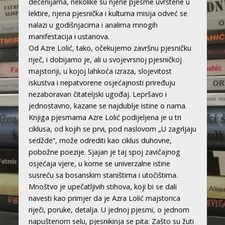
decenijama, nekolike su njene pjesme uvrštene u
lektire, njena pjesnička i kulturna misija odveć se
nalazi u godišnjacima i analima mnogih
manifestacija i ustanova.
Od Azre Lolić, tako, očekujemo završnu pjesničku
riječ, i dobijamo je, ali u svojevrsnoj pjesničkoj
majstoriji, u kojoj lahkoća izraza, slojevitost
iskustva i nepatvorene osjećajnosti priređuju
nezaboravan čitateljski ugođaj. Lepršavo i
jednostavno, kazane se najdublje istine o nama.
Knjiga pjesmama Azre Lolić podijeljena je u tri
ciklusa, od kojih se prvi, pod naslovom „U zagrljaju
sedžde“, može odrediti kao ciklus duhovne,
pobožne poezije. Sjajan je taj spoj zavičajnog
osjećaja vjere, u kome se univerzalne istine
susreću sa bosanskim staništima i utočištima.
Mnoštvo je upečatljivih stihova, koji bi se dali
navesti kao primjer da je Azra Lolić majstorica
riječi, poruke, detalja. U jednoj pjesmi, o jednom
napuštenom selu, pjesnikinja se pita: Zašto su žuti