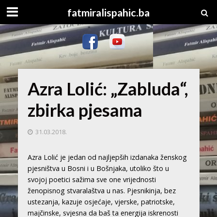
fatmiralispahic.ba
Azra Lolić: „Zabluda“,
zbirka pjesama
31.03.2018.
Azra Lolić je jedan od najljepših izdanaka ženskog
pjesništva u Bosni i u Bošnjaka, utoliko što u
svojoj poetici sažima sve one vrijednosti
ženopisnog stvaralaštva u nas. Pjesnikinja, bez
ustezanja, kazuje osjećaje, vjerske, patriotske,
majčinske, svjesna da baš ta energija iskrenosti