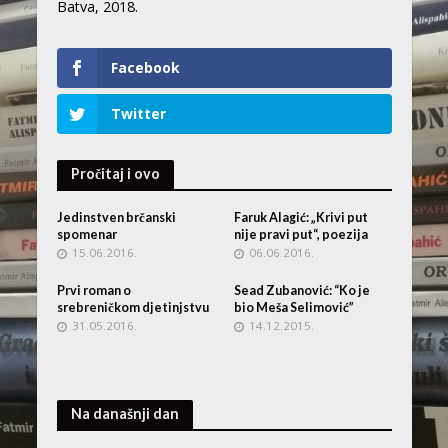
Batva, 2018.
Facebook
Twitter
Pročitaj i ovo
Jedinstven brčanski
Faruk Alagić: „Krivi put
spomenar
nije pravi put“, poezija
15.06.2016.
06.06.2016.
Prvi roman o
Sead Zubanović: “Ko je
srebreničkom djetinjstvu
bio Meša Selimović”
31.05.2016.
14.12.2015.
Na današnji dan