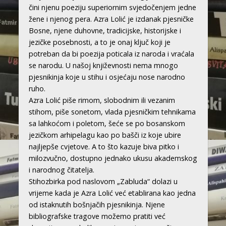
čini njenu poeziju superiornim svjedočenjem jedne
žene i njenog pera. Azra Lolić je izdanak pjesničke
Bosne, njene duhovne, tradicijske, historijske i
jezičke posebnosti, a to je onaj ključ koji je
potreban da bi poezija poticala iz naroda i vraćala
se narodu. U našoj književnosti nema mnogo
pjesnikinja koje u stihu i osjećaju nose narodno
ruho.
Azra Lolić piše rimom, slobodnim ili vezanim
stihom, piše sonetom, vlada pjesničkim tehnikama
sa lahkoćom i poletom, šeće se po bosanskom
jezičkom arhipelagu kao po bašči iz koje ubire
najljepše cvjetove. A to što kazuje biva pitko i
milozvučno, dostupno jednako ukusu akademskog
i narodnog čitatelja.
Stihozbirka pod naslovom „Zabluda“ dolazi u
vrijeme kada je Azra Lolić već etablirana kao jedna
od istaknutih bošnjačih pjesnikinja. Njene
bibliografske tragove možemo pratiti već