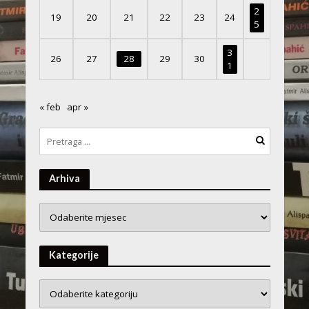
2
19
20
21
22
23
24
5
3
26
27
28
29
30
1
« feb
apr »
Arhiva
Arhiva
Kategorije