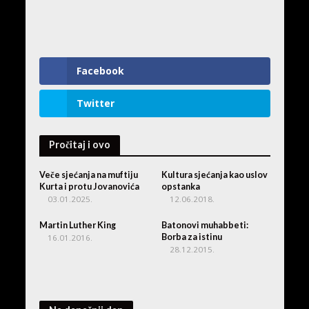
Facebook
Twitter
Pročitaj i ovo
Veče sjećanja na muftiju
Kultura sjećanja kao uslov
Kurta i protu Jovanovića
opstanka
03.01.2025.
12.06.2018.
Martin Luther King
Batonovi muhabbeti:
Borba za istinu
16.01.2016.
28.12.2015.