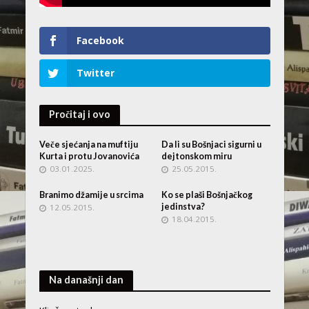
Facebook
Twitter
Pročitaj i ovo
Veče sjećanja na muftiju
Da li su Bošnjaci sigurni u
Kurta i protu Jovanovića
dejtonskom miru
03.01.2025.
25.05.2015.
Branimo džamije u srcima
Ko se plaši Bošnjačkog
jedinstva?
12.05.2015.
18.04.2015.
Na današnji dan