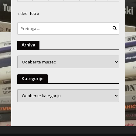
« dec
feb »
Arhiva
Arhiva
Kategorije