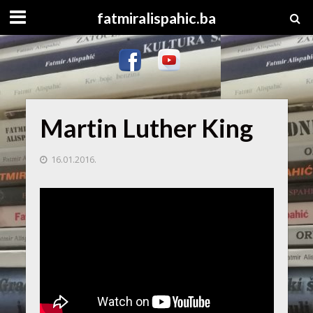
fatmiralispahic.ba
Martin Luther King
16.01.2016.