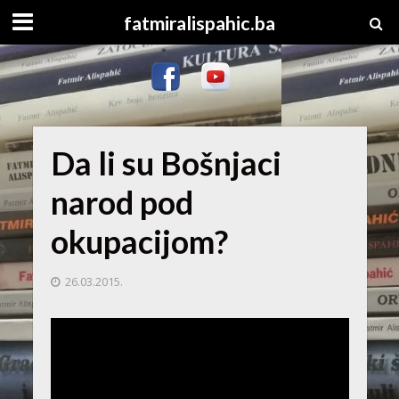
fatmiralispahic.ba
Da li su Bošnjaci
narod pod
okupacijom?
26.03.2015.