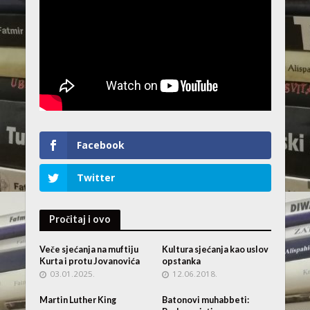
Facebook
Twitter
Pročitaj i ovo
Veče sjećanja na muftiju
Kultura sjećanja kao uslov
Kurta i protu Jovanovića
opstanka
03.01.2025.
12.06.2018.
Martin Luther King
Batonovi muhabbeti: