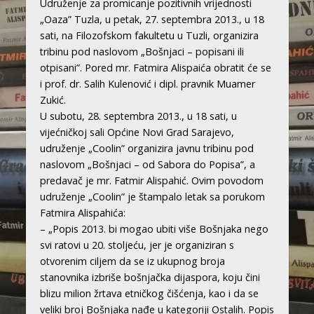
Udruženje za promicanje pozitivnih vrijednosti
„Oaza” Tuzla, u petak, 27. septembra 2013., u 18
sati, na Filozofskom fakultetu u Tuzli, organizira
tribinu pod naslovom „Bošnjaci – popisani ili
otpisani”. Pored mr. Fatmira Alispaića obratit će se
i prof. dr. Salih Kulenović i dipl. pravnik Muamer
Zukić.
U subotu, 28. septembra 2013., u 18 sati, u
vijećničkoj sali Općine Novi Grad Sarajevo,
udruženje „Coolin” organizira javnu tribinu pod
naslovom „Bošnjaci – od Sabora do Popisa”, a
predavač je mr. Fatmir Alispahić. Ovim povodom
udruženje „Coolin” je štampalo letak sa porukom
Fatmira Alispahića:
– „Popis 2013. bi mogao ubiti više Bošnjaka nego
svi ratovi u 20. stoljeću, jer je organiziran s
otvorenim ciljem da se iz ukupnog broja
stanovnika izbriše bošnjačka dijaspora, koju čini
blizu milion žrtava etničkog čišćenja, kao i da se
veliki broj Bošnjaka nađe u kategoriji Ostalih. Popis