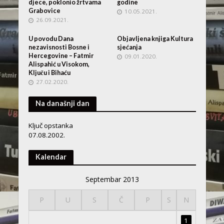
djece, poklonio žrtvama
godine
Grabovice
10.05.2021.
26.09.2021.
U povodu Dana
Objavljena knjiga Kultura
nezavisnosti Bosne i
sjećanja
Hercegovine – Fatmir
09.01.2020.
Alispahić u Visokom,
Ključu i Bihaću
27.02.2020.
Na današnji dan
Ključ opstanka
07.08.2002.
Kalendar
Septembar 2013
P
U
S
Č
P
S
N
1