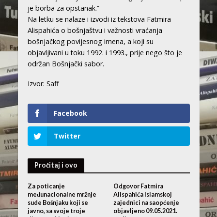
je borba za opstanak.”
Na letku se nalaze i izvodi iz tekstova Fatmira
Alispahića o bošnjaštvu i važnosti vraćanja
bošnjačkog povijesnog imena, a koji su
objavljivani u toku 1992. i 1993., prije nego što je
održan Bošnjački sabor.
Izvor: Saff
Facebook
Twitter
Pročitaj i ovo
Za poticanje
Odgovor Fatmira
međunacionalne mržnje
Alispahića Islamskoj
sude Bošnjaku koji se
zajednici na saopćenje
javno, sa svoje troje
objavljeno 09.05.2021.