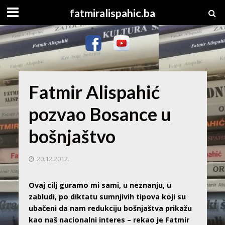
fatmiralispahic.ba
Fatmir Alispahić
pozvao Bosance u
bošnjaštvo
20.12.2012.
Ovaj cilj guramo mi sami, u neznanju, u
zabludi, po diktatu sumnjivih tipova koji su
ubačeni da nam redukciju bošnjaštva prikažu
kao naš nacionalni interes – rekao je Fatmir