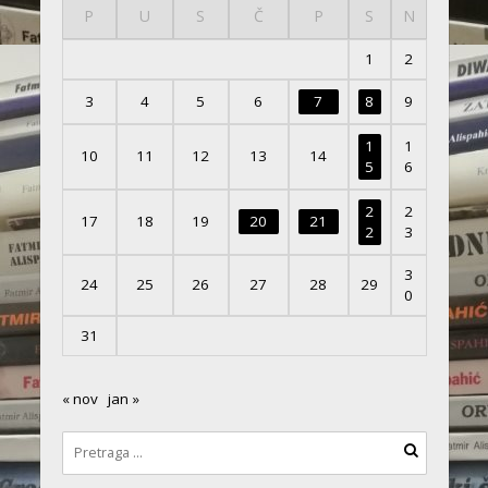
P
U
S
Č
P
S
N
1
2
3
4
5
6
7
8
9
1
1
10
11
12
13
14
5
6
2
2
17
18
19
20
21
2
3
3
24
25
26
27
28
29
0
31
« nov
jan »