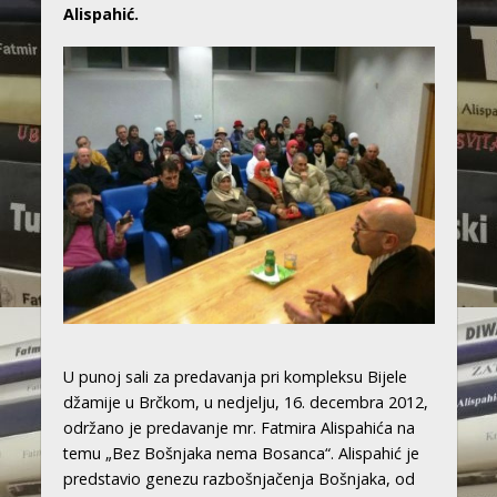
Alispahić.
U punoj sali za predavanja pri kompleksu Bijele
džamije u Brčkom, u nedjelju, 16. decembra 2012,
održano je predavanje mr. Fatmira Alispahića na
temu „Bez Bošnjaka nema Bosanca“. Alispahić je
predstavio genezu razbošnjačenja Bošnjaka, od