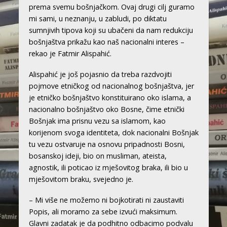
prema svemu bošnjačkom. Ovaj drugi cilj guramo
mi sami, u neznanju, u zabludi, po diktatu
sumnjivih tipova koji su ubačeni da nam redukciju
bošnjaštva prikažu kao naš nacionalni interes –
rekao je Fatmir Alispahić.
Alispahić je još pojasnio da treba razdvojiti
pojmove etničkog od nacionalnog bošnjaštva, jer
je etničko bošnjaštvo konstituirano oko islama, a
nacionalno bošnjaštvo oko Bosne, čime etnički
Bošnjak ima prisnu vezu sa islamom, kao
korijenom svoga identiteta, dok nacionalni Bošnjak
tu vezu ostvaruje na osnovu pripadnosti Bosni,
bosanskoj ideji, bio on musliman, ateista,
agnostik, ili poticao iz mješovitog braka, ili bio u
mješovitom braku, svejedno je.
– Mi više ne možemo ni bojkotirati ni zaustaviti
Popis, ali moramo za sebe izvući maksimum.
Glavni zadatak je da podhitno odbacimo podvalu