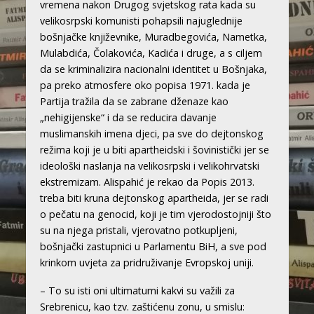
vremena nakon Drugog svjetskog rata kada su
velikosrpski komunisti pohapsili najuglednije
bošnjačke književnike, Muradbegovića, Nametka,
Mulabdića, Čolakovića, Kadića i druge, a s ciljem
da se kriminalizira nacionalni identitet u Bošnjaka,
pa preko atmosfere oko popisa 1971. kada je
Partija tražila da se zabrane dženaze kao
„nehigijenske“ i da se reducira davanje
muslimanskih imena djeci, pa sve do dejtonskog
režima koji je u biti apartheidski i šovinistički jer se
ideološki naslanja na velikosrpski i velikohrvatski
ekstremizam. Alispahić je rekao da Popis 2013.
treba biti kruna dejtonskog apartheida, jer se radi
o pečatu na genocid, koji je tim vjerodostojniji što
su na njega pristali, vjerovatno potkupljeni,
bošnjački zastupnici u Parlamentu BiH, a sve pod
krinkom uvjeta za pridruživanje Evropskoj uniji.
– To su isti oni ultimatumi kakvi su važili za
Srebrenicu, kao tzv. zaštićenu zonu, u smislu: