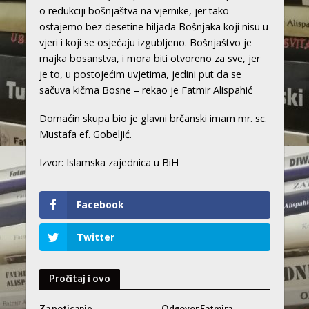
o redukciji bošnjaštva na vjernike, jer tako
ostajemo bez desetine hiljada Bošnjaka koji nisu u
vjeri i koji se osjećaju izgubljeno. Bošnjaštvo je
majka bosanstva, i mora biti otvoreno za sve, jer
je to, u postojećim uvjetima, jedini put da se
sačuva kičma Bosne – rekao je Fatmir Alispahić
Domaćin skupa bio je glavni brčanski imam mr. sc.
Mustafa ef. Gobeljić.
Izvor: Islamska zajednica u BiH
Facebook
Twitter
Pročitaj i ovo
Za poticanje
Odgovor Fatmira