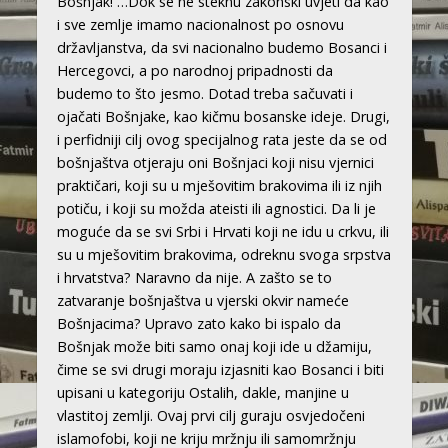
Bošnjak! …Dok se ne steknu zakonski uvjeti da kao
i sve zemlje imamo nacionalnost po osnovu
državljanstva, da svi nacionalno budemo Bosanci i
Hercegovci, a po narodnoj pripadnosti da
budemo to što jesmo. Dotad treba sačuvati i
ojačati Bošnjake, kao kičmu bosanske ideje. Drugi,
i perfidniji cilj ovog specijalnog rata jeste da se od
bošnjaštva otjeraju oni Bošnjaci koji nisu vjernici
praktičari, koji su u mješovitim brakovima ili iz njih
potiču, i koji su možda ateisti ili agnostici. Da li je
moguće da se svi Srbi i Hrvati koji ne idu u crkvu, ili
su u mješovitim brakovima, odreknu svoga srpstva
i hrvatstva? Naravno da nije. A zašto se to
zatvaranje bošnjaštva u vjerski okvir nameće
Bošnjacima? Upravo zato kako bi ispalo da
Bošnjak može biti samo onaj koji ide u džamiju,
čime se svi drugi moraju izjasniti kao Bosanci i biti
upisani u kategoriju Ostalih, dakle, manjine u
vlastitoj zemlji. Ovaj prvi cilj guraju osvjedočeni
islamofobi, koji ne kriju mržnju ili samomržnju