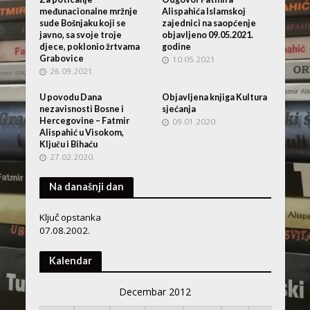
međunacionalne mržnje
Alispahića Islamskoj
sude Bošnjaku koji se
zajednici na saopćenje
javno, sa svoje troje
objavljeno 09.05.2021.
djece, poklonio žrtvama
godine
Grabovice
10.05.2021.
26.09.2021.
U povodu Dana
Objavljena knjiga Kultura
nezavisnosti Bosne i
sjećanja
Hercegovine – Fatmir
09.01.2020.
Alispahić u Visokom,
Ključu i Bihaću
27.02.2020.
Na današnji dan
Ključ opstanka
07.08.2002.
Kalendar
Decembar 2012