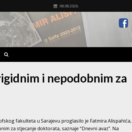
08.08.2026.
rigidnim i nepodobnim za
fskog fakulteta u Sarajevu proglasilo je Fatmira Alispahića,
bnim za stjecanje doktorata, saznaje “Dnevni avaz”. Na