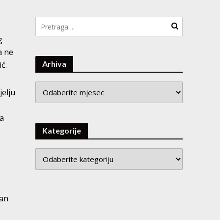
g
a ne
Arhiva
ć.
Arhiva
jelju
na
Kategorije
tan