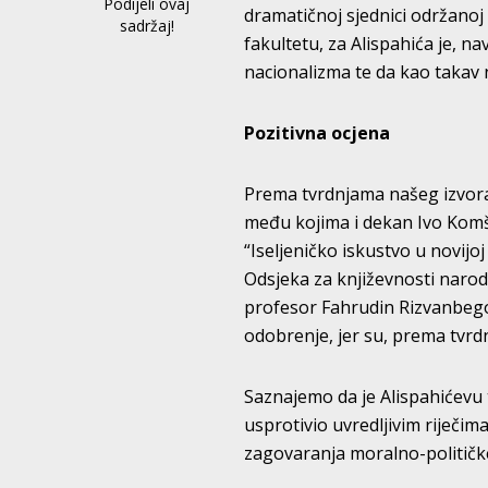
Podijeli ovaj
dramatičnoj sjednici održano
sadržaj!
fakultetu, za Alispahića je, n
nacionalizma te da kao takav 
Pozitivna ocjena
Prema tvrdnjama našeg izvora
među kojima i dekan Ivo Komš
“Iseljeničko iskustvo u novijo
Odsjeka za književnosti narod
profesor Fahrudin Rizvanbegovi
odobrenje, jer su, prema tvrdn
Saznajemo da je Alispahićevu 
usprotivio uvredljivim riječima
zagovaranja moralno-političke