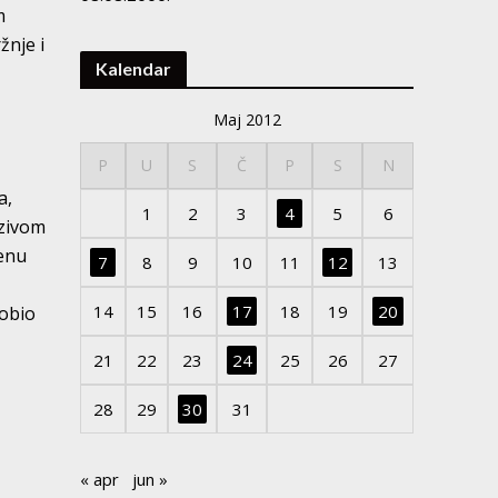
m
žnje i
Kalendar
Maj 2012
P
U
S
Č
P
S
N
a,
1
2
3
4
5
6
azivom
jenu
7
8
9
10
11
12
13
14
15
16
17
18
19
20
dobio
21
22
23
24
25
26
27
28
29
30
31
« apr
jun »