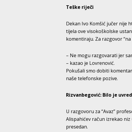
Teške riječi
Dekan Ivo Komšić jučer nije ht
tijela ove visokoškolske usta
komentiraju. Za razgovor “na 
– Ne mogu razgovarati jer sa
– kazao je Lovrenović.
Pokušali smo dobiti komentar 
naše telefonske pozive.
Rizvanbegović: Bilo je uvredl
U razgovoru za “Avaz” profeso
Alispahićev račun izrekao niz 
presedan.