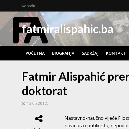
Kontakt
fatmiralispahic.ba
POČETNA
BIOGRAFIJA
SADRŽAJ
KONTAKT
Fatmir Alispahić pre
doktorat
12.05.2012.
Nastavno-naučno vijeće Filozo
novinara i publicistu, nepodo