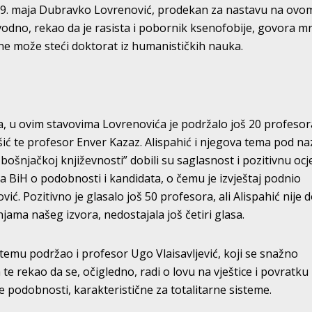
j 9. maja Dubravko Lovrenović, prodekan za nastavu na ovo
avodno, rekao da je rasista i pobornik ksenofobije, govora mr
ne može steći doktorat iz humanističkih nauka.
, u ovim stavovima Lovrenovića je podržalo još 20 profesor
ić te profesor Enver Kazaz. Alispahić i njegova tema pod n
j bošnjačkoj književnosti” dobili su saglasnost i pozitivnu oc
a BiH o podobnosti i kandidata, o čemu je izvještaj podnio
ć. Pozitivno je glasalo još 50 profesora, ali Alispahić nije 
jama našeg izvora, nedostajala još četiri glasa.
temu podržao i profesor Ugo Vlaisavljević, koji se snažno
 te rekao da se, očigledno, radi o lovu na vještice i povratku
 podobnosti, karakteristične za totalitarne sisteme.