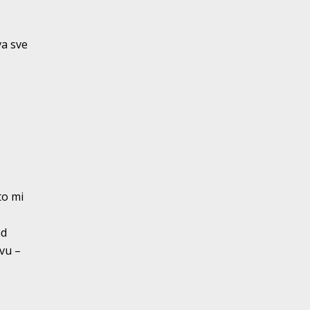
va sve
to mi
ad
vu –