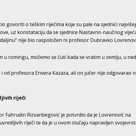
io govoriti o teškim riječima koje su pale na sjednici najviše
nove, uz konstataciju da se sjednice Nastavno-naučnog vijeć
daljinu” nije bio raspoložen ni profesor Dubravko Lovrenovi
m u romingu, možemo se čuti kada se vratim u zemlju, u ned
i od profesora Envera Kazaza, ali on jučer nije odgovarao 
jivih riječi
r Fahrudin Rizvanbegović je potvrdio da je Lovrenović na
uvredljivih riječi te da je u ovom slučaju napravljen svojevrs