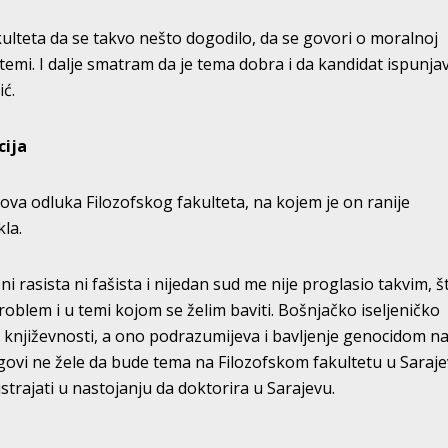
fakulteta da se takvo nešto dogodilo, da se govori o moralnoj
temi. I dalje smatram da je tema dobra i da kandidat ispunja
ić.
cija
 ova odluka Filozofskog fakulteta, na kojem je on ranije
kla.
ni rasista ni fašista i nijedan sud me nije proglasio takvim, š
 problem i u temi kojom se želim baviti. Bošnjačko iseljeničko
 u književnosti, a ono podrazumijeva i bavljenje genocidom n
ovi ne žele da bude tema na Filozofskom fakultetu u Saraje
ustrajati u nastojanju da doktorira u Sarajevu.