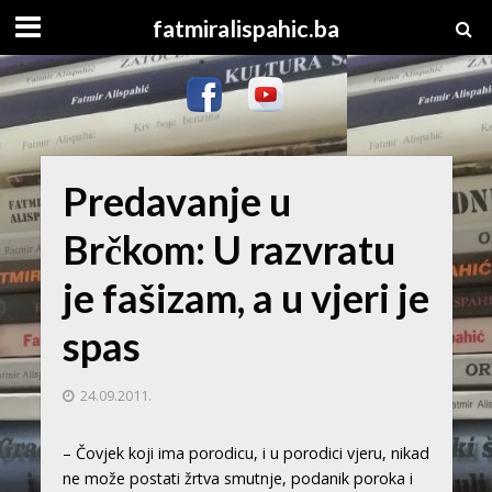
fatmiralispahic.ba
Predavanje u
Brčkom: U razvratu
je fašizam, a u vjeri je
spas
24.09.2011.
– Čovjek koji ima porodicu, i u porodici vjeru, nikad
ne može postati žrtva smutnje, podanik poroka i