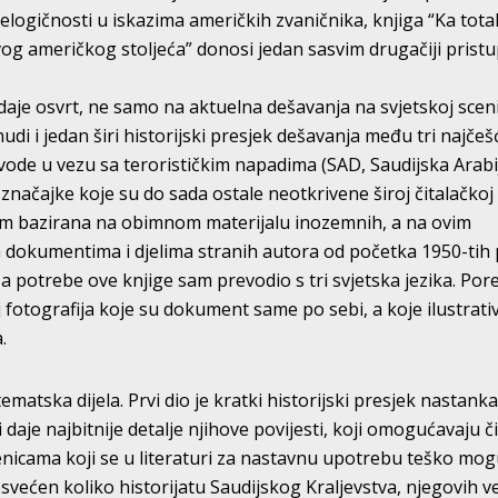
elogičnosti u iskazima američkih zvaničnika, knjiga “Ka tot
vog američkog stoljeća” donosi jedan sasvim drugačiji prist
 daje osvrt, ne samo na aktuelna dešavanja na svjetskoj scen
nudi i jedan širi historijski presjek dešavanja među tri najčeš
ode u vezu sa terorističkim napadima (SAD, Saudijska Arabij
 značajke koje su do sada ostale neotkrivene široj čitalačkoj
elom bazirana na obimnom materijalu inozemnih, a na ovim
dokumentima i djelima stranih autora od početka 1950-tih
za potrebe ove knjige sam prevodio s tri svjetska jezika. Por
roj fotografija koje su dokument same po sebi, a koje ilustrat
.
 tematska dijela. Prvi dio je kratki historijski presjek nastank
 daje najbitnije detalje njihove povijesti, koji omogućavaju č
nicama koji se u literaturi za nastavnu upotrebu teško mo
posvećen koliko historijatu Saudijskog Kraljevstva, njegovih v