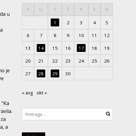
P
U
S
Č
P
S
N
 da u
1
2
3
4
5
na
6
7
8
9
10
11
12
13
14
15
16
17
18
19
20
21
22
23
24
25
26
no je
27
28
29
30
ve
« avg
okt »
 “Ka
avila.
 za
a, a