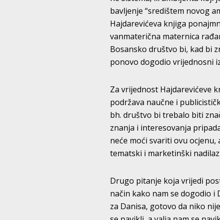
bavljenje “središtem novog a
Hajdarevićeva knjiga ponajmnje
vanmaterična maternica rađanja
Bosansko društvo bi, kad bi zn
ponovo dogodio vrijednosni iz
Za vrijednost Hajdarevićeve kn
podržava naučne i publicističk
bh. društvo bi trebalo biti zn
znanja i interesovanja pripadaj
neće moći svariti ovu ocjenu, a
tematski i marketinški nadilaz
Drugo pitanje koja vrijedi po
način kako nam se dogodio i D
za Danisa, gotovo da niko nij
se navikli, a valja nam se nav