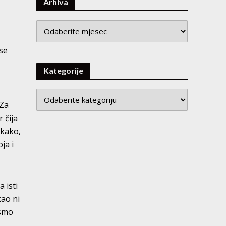
Arhiva
Arhiva
 se
Kategorije
 Za
 čija
akako,
ja i
 isti
kao ni
 smo