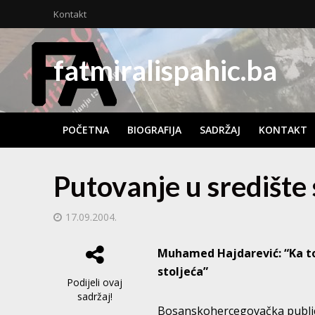
Kontakt
fatmiralispahic.ba
POČETNA
BIOGRAFIJA
SADRŽAJ
KONTAKT
Putovanje u središte 
17.09.2004.
Muhamed Hajdarević: “Ka t
stoljeća”
Podijeli ovaj
sadržaj!
Bosanskohercegovačka publicist