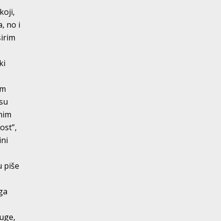
koji,
, no i
širim
ki
om
 su
tnim
ost”,
ini
u piše
ga
ruge,