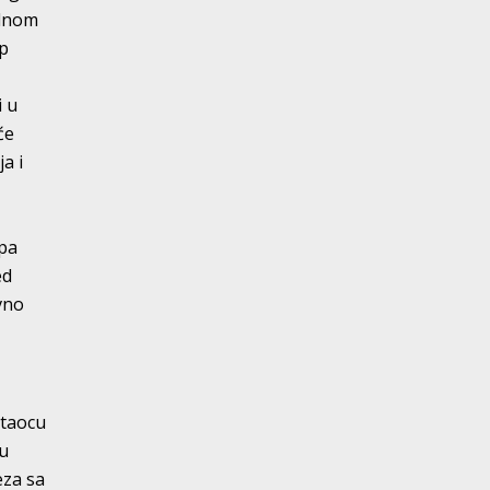
alnom
up
i u
će
a i
 pa
ed
ivno
a
itaocu
gu
eza sa