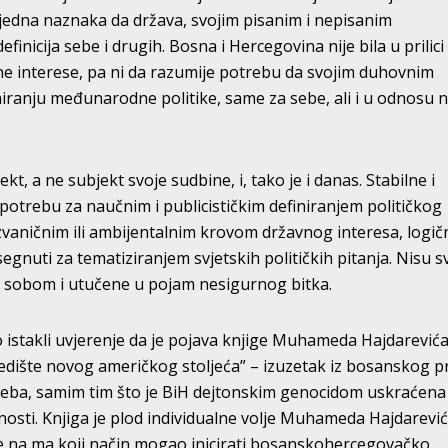
š jedna naznaka da država, svojim pisanim i nepisanim
finicija sebe i drugih. Bosna i Hercegovina nije bila u prilici
vne interese, pa ni da razumije potrebu da svojim duhovnim
iniranju međunarodne politike, same za sebe, ali i u odnosu 
ekt, a ne subjekt svoje sudbine, i, tako je i danas. Stabilne i
otrebu za naučnim i publicističkim definiranjem političkog
 zvaničnim ili ambijentalnim krovom državnog interesa, logič
segnuti za tematiziranjem svjetskih političkih pitanja. Nisu s
e sobom i utučene u pojam nesigurnog bitka.
istakli uvjerenje da je pojava knjige Muhameda Hajdarevića
edište novog američkog stoljeća” – izuzetak iz bosanskog pr
reba, samim tim što je BiH dejtonskim genocidom uskraćena
sti. Knjiga je plod individualne volje Muhameda Hajdarević
i je na ma koji način mogao inicirati bosanskohercegovačko