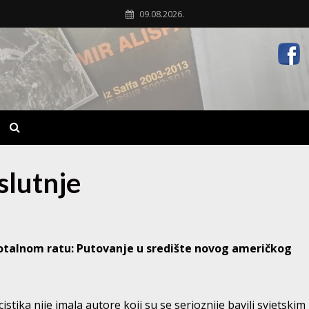
09.08.2026.
slutnje
otalnom ratu: Putovanje u središte novog američkog
ika nije imala autore koji su se serioznije bavili svjetskim