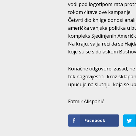
vodi pod logotipom rata proti
tokom čitave ove kampanje.
Četvrti dio knjige donosi anal
američka vanjska politika u b
kompleks Sjedinjenih Američk
Na kraju, valja reći da se Ha
koje su se s dolaskom Bushov
Konačne odgovore, zasad, ne m
tek nagovijestiti, kroz sklapa
upućuje na slutnju, koja se ubr
Fatmir Alispahić
Facebook