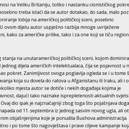
si na Veliku Britaniju, toliko i nastanku cionističkog pokre
 posebno treba istaći da se autor dotakao, do sada, malo po
ioniranje lobija na američkoj političkoj sceni, posebno
 U ovom dijelu autor uspješno razbija mnoge uvriježene
ni, kako za američke prilike, tako i za one koji se tiču regio
g stanja na unutarameričkoj političkoj sceni, kojom dominira
 jednog dijela američkih intelektualaca, čija se pojavnost u 
kao pokret. Zanimljivost ovoga poglavlja ogleda se i u tome 
anja koja su dovela do ratova u Afganistanu ili Iraku, ali i o
koliko mjesta autor se dotiče i nekih događaja kojima je
javnost, dajući tako naznake isprepletenosti aktualnih svjets
 Ovaj dio ipak je najznačajniji zbog toga što pojašnjava dog
h napada od 11. septembra iz jednog sasvim novog ugla, ali ot
nim objašnjenjima koje je ponudila Bushova administracija.
itno i po tome što nagovještava i prave ciljeve kampanje koj