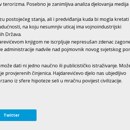
v terorizma. Posebno je zanimljiva analiza djelovanja medija
izu postojećeg stanja, ali i predviđanja kuda bi mogla kretati
udućnosti, na koju nesumnjiv uticaj ima vojnoindustrijski
ih Država.
jdarevićevom knjigom ne iscrpljuje nepresušan zdenac zagone
e administracije nadvile nad pojmovnik novog svjetskog por
ože dati ni jedno naučno ili publicističko istraživanje. Može
nje provjerenih činjenica. Hajdarevićevo djelo nas ubjedljivo
zano iz sfere hipoteze seli u mračnu povijest civilizacije.
Twitter