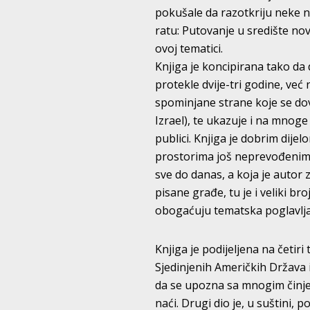
pokušale da razotkriju neke n
ratu: Putovanje u središte no
ovoj tematici.
Knjiga je koncipirana tako da
protekle dvije-tri godine, već 
spominjane strane koje se dov
Izrael), te ukazuje i na mnoge
publici. Knjiga je dobrim dij
prostorima još neprevođenim 
sve do danas, a koja je autor 
pisane građe, tu je i veliki b
obogaćuju tematska poglavlja
Knjiga je podijeljena na četiri
Sjedinjenih Američkih Država i
da se upozna sa mnogim činje
naći. Drugi dio je, u suštini, 