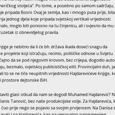
meričkog stoljeća”. Po tome, a posebno po samom sadržaju,
 pripada Bosni. Ovaj je zemlja, kao i mnogo puta prije, bila
 jednog djela koje pripada svjetskoj vertikali vrijednosti.
alo, moglo biti ponosno na tu činjenicu, ali i svjesno da mu
uzetak iz obnevidjelog pravila.
jige je nebitno da li će bh. država ikada doseći snagu da
e projekte koji istražuju, recimo, političke odnose u Svijetu.
ačajno da se pod njegovim krovom, bez crijepa, dogodio autor
u, bezmalo, svjetskoj publicističkoj eliti. Provincijalni duh, j
li to se ne tiče neupitnih vrijednosti Hajdarevićeve knjige, ko
i prostore dejtonske BiH.
staviti glasi: otkud da nam se dogodi Muhamed Hajdarević? Na
anis Tanović, bez naše produkcijske volje. Za Hajdarevića, 
e čuo prije nego se pojavio sa svojim prvijencem. Na Danisa
ikavati i na Hajdarevića, kao na vjerovatno najpismenijeg