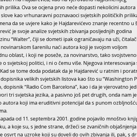
h prilika. Ova se ocjena prvo neće dopasti nekolicini autora 
 slove kao vrhunaravni poznavaoci svjetskih političkih prilika
vremena da se uvjere kako je Hajdarevićevo znanje recentno u 
ević je svoje analize svjetskih zbivanja posljednjih godina
nu “Walter”, čiji se dometi ipak ograničavaju na uži, čitalač
 novinarskom šarenilu naći autora koji je svojom voljom
ednu oblast, i koji ne poseže, za novinarstvo, tako svojstven
 o svjetskoj politici, i ni o čemu više. Njegova interesovanja
 Kad se tome doda podatak da je Hajdarević u ratnim i pora
dopisnika velikih svjetskih listova kao što su “Washington P
ko, dopisnik “Radio Com Barcelona”, kao i da je vjerovatno jed
ori tri svjetska jezika, a pasivno još pet drugih, onda nam je
autora koji ima eruditivni potencijal da s punom ozbljnošć
ima.
napada od 11. septembra 2001. godine pojavilo mnoštvo knji
u, a koje su, s jedne strane, držeći se zvaničnih objašnjenja
 osvrt na uzroke koji su doveli do ovih zbivanja ili, pak, s d