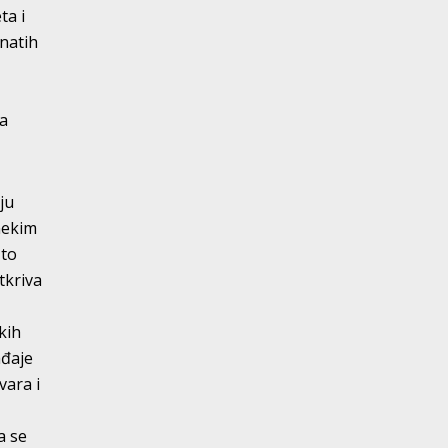
ta i
znatih
na
ju
nekim
što
tkriva
kih
ađaje
vara i
a se