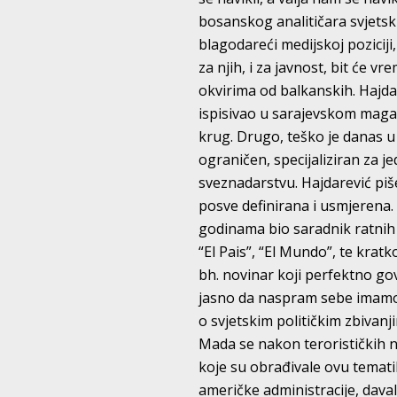
bosanskog analitičara svjetski
blagodareći medijskoj poziciji,
za njih, i za javnost, bit će 
okvirima od balkanskih. Hajdar
ispisivao u sarajevskom magazi
krug. Drugo, teško je danas u
ograničen, specijaliziran za j
sveznadarstvu. Hajdarević piše
posve definirana i usmjerena.
godinama bio saradnik ratnih 
“El Pais”, “El Mundo”, te krat
bh. novinar koji perfektno gov
jasno da naspram sebe imamo 
o svjetskim političkim zbivanj
Mada se nakon terorističkih 
koje su obrađivale ovu tematik
američke administracije, davale