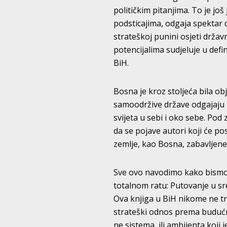
političkim pitanjima. To je jo
podsticajima, odgaja spektar de
strateškoj punini osjeti drža
potencijalima sudjeluje u def
BiH.
Bosna je kroz stoljeća bila obj
samoodržive države odgajaju p
svijeta u sebi i oko sebe. Pod
da se pojave autori koji će po
zemlje, kao Bosna, zabavljen
Sve ovo navodimo kako bismo 
totalnom ratu: Putovanje u sr
Ova knjiga u BiH nikome ne t
strateški odnos prema budućno
ne sistema, ili ambijenta koj