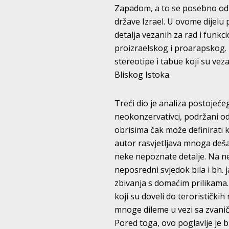
Zapadom, a to se posebno odno
države Izrael. U ovome dijelu
detalja vezanih za rad i funkc
proizraelskog i proarapskog.
stereotipe i tabue koji su veza
Bliskog Istoka.
Treći dio je analiza postojeće
neokonzervativci, podržani od
obrisima čak može definirati 
autor rasvjetljava mnoga dešav
neke nepoznate detalje. Na ne
neposredni svjedok bila i bh. 
zbivanja s domaćim prilikama.
koji su doveli do teroristički
mnoge dileme u vezi sa zvanič
Pored toga, ovo poglavlje je b