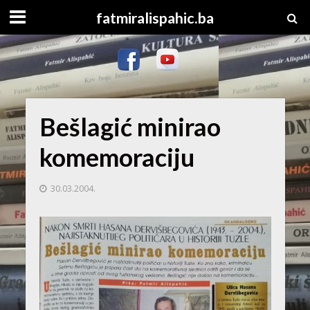
fatmiralispahic.ba
Bešlagić minirao
komemoraciju
30.03.2004.