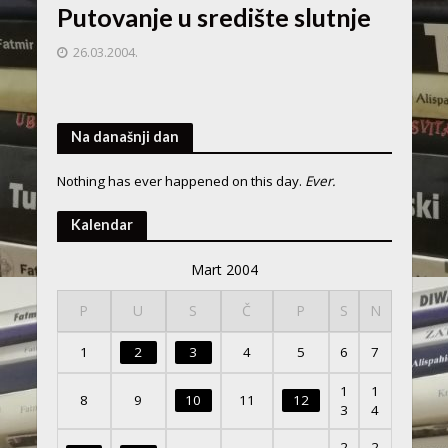
Putovanje u središte slutnje
26.03.2004.
Na današnji dan
Nothing has ever happened on this day.
Ever.
Kalendar
Mart 2004
P
U
S
Č
P
S
N
1
2
3
4
5
6
7
1
1
8
9
10
11
12
3
4
2
2