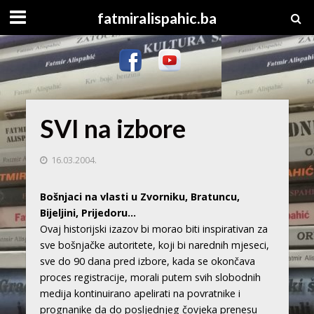
fatmiralispahic.ba
SVI na izbore
16.03.2004.
Bošnjaci na vlasti u Zvorniku, Bratuncu,
Bijeljini, Prijedoru…
Ovaj historijski izazov bi morao biti inspirativan za
sve bošnjačke autoritete, koji bi narednih mjeseci,
sve do 90 dana pred izbore, kada se okončava
proces registracije, morali putem svih slobodnih
medija kontinuirano apelirati na povratnike i
prognanike da do posljednjeg čovjeka prenesu