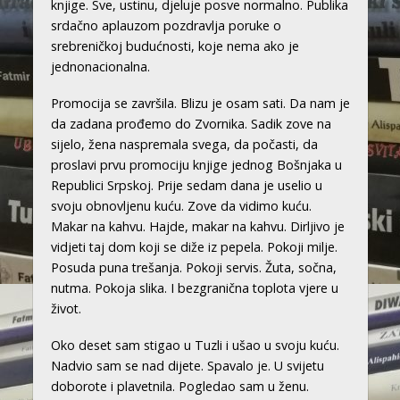
knjige. Sve, ustinu, djeluje posve normalno. Publika
srdačno aplauzom pozdravlja poruke o
srebreničkoj budućnosti, koje nema ako je
jednonacionalna.
Promocija se završila. Blizu je osam sati. Da nam je
da zadana prođemo do Zvornika. Sadik zove na
sijelo, žena naspremala svega, da počasti, da
proslavi prvu promociju knjige jednog Bošnjaka u
Republici Srpskoj. Prije sedam dana je uselio u
svoju obnovljenu kuću. Zove da vidimo kuću.
Makar na kahvu. Hajde, makar na kahvu. Dirljivo je
vidjeti taj dom koji se diže iz pepela. Pokoji milje.
Posuda puna trešanja. Pokoji servis. Žuta, sočna,
nutma. Pokoja slika. I bezgranična toplota vjere u
život.
Oko deset sam stigao u Tuzli i ušao u svoju kuću.
Nadvio sam se nad dijete. Spavalo je. U svijetu
doborote i plavetnila. Pogledao sam u ženu.