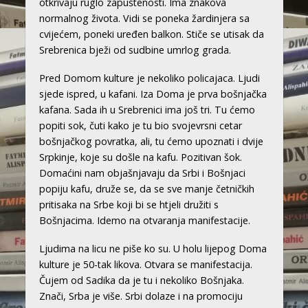
otkrivaju ruglo zapuštenosti. Ima znakova
normalnog života. Vidi se poneka žardinjera sa
cvijećem, poneki uređen balkon. Stiče se utisak da
Srebrenica bježi od sudbine umrlog grada.
Pred Domom kulture je nekoliko policajaca. Ljudi
sjede ispred, u kafani. Iza Doma je prva bošnjačka
kafana. Sada ih u Srebrenici ima još tri. Tu ćemo
popiti sok, čuti kako je tu bio svojevrsni cetar
bošnjačkog povratka, ali, tu ćemo upoznati i dvije
Srpkinje, koje su došle na kafu. Pozitivan šok.
Domaćini nam objašnjavaju da Srbi i Bošnjaci
popiju kafu, druže se, da se sve manje četničkih
pritisaka na Srbe koji bi se htjeli družiti s
Bošnjacima. Idemo na otvaranja manifestacije.
Ljudima na licu ne piše ko su. U holu lijepog Doma
kulture je 50-tak likova. Otvara se manifestacija.
Čujem od Sadika da je tu i nekoliko Bošnjaka.
Znači, Srba je više. Srbi dolaze i na promociju