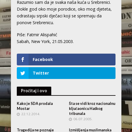
Razumio sam da je svaka naša kuća u Srebrenici.
Dokle god oko moje porodice, oko mog djeteta,
odrastaju srpski dječaci koji se spremaju da
ponove Srebrenicu.
Piše: Fatmir Alispahić
Sabah, New York, 21.05.2003.
Facebook
Twitter
Pročitaj i ovo
Kako je SDA prodala
Šta se vidi kroz nacionalnu
Mostar
ključaonicu Haškog
tribunala
22.12.2014.
06.07.2005.
Tragedija ne poznaje
Izmišljenja muslimanska