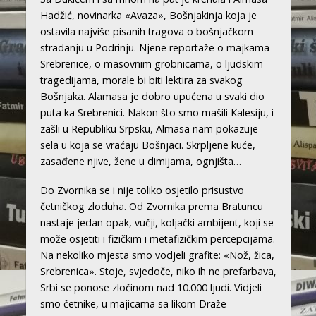
Hadžić, novinarka «Avaza», Bošnjakinja koja je
ostavila najviše pisanih tragova o bošnjačkom
stradanju u Podrinju. Njene reportaže o majkama
Srebrenice, o masovnim grobnicama, o ljudskim
tragedijama, morale bi biti lektira za svakog
Bošnjaka. Alamasa je dobro upućena u svaki dio
puta ka Srebrenici. Nakon što smo mašili Kalesiju, i
zašli u Republiku Srpsku, Almasa nam pokazuje
sela u koja se vraćaju Bošnjaci. Skrpljene kuće,
zasađene njive, žene u dimijama, ognjišta…
Do Zvornika se i nije toliko osjetilo prisustvo
četničkog zloduha. Od Zvornika prema Bratuncu
nastaje jedan opak, vučji, koljački ambijent, koji se
može osjetiti i fizičkim i metafizičkim percepcijama.
Na nekoliko mjesta smo vodjeli grafite: «Nož, žica,
Srebrenica». Stoje, svjedoče, niko ih ne prefarbava,
Srbi se ponose zločinom nad 10.000 ljudi. Vidjeli
smo četnike, u majicama sa likom Draže