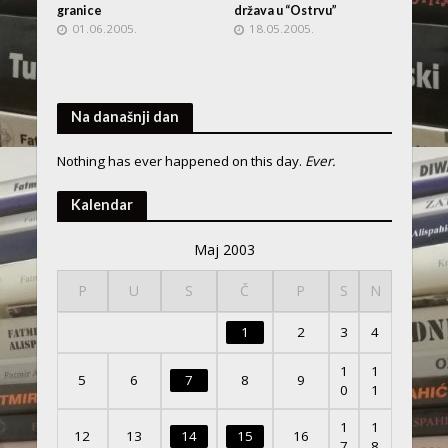
granice
država u “Ostrvu”
01.06.2005.
18.05.2005.
Na današnji dan
Nothing has ever happened on this day.
Ever.
Kalendar
Maj 2003
P
U
S
Č
P
S
N
1
2
3
4
1
1
5
6
7
8
9
0
1
1
1
12
13
14
15
16
7
8