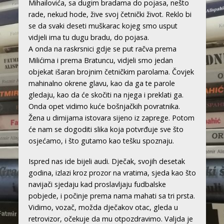
Mihailovića, sa dugim bradama do pojasa, nešto
rade, nekud hode, žive svoj četnički život. Reklo bi
se da svaki deseti muškarac kojeg smo usput
vidjeli ima tu dugu bradu, do pojasa.
A onda na raskrsnici gdje se put račva prema
Milićima i prema Bratuncu, vidjeli smo jedan
objekat išaran brojnim četničkim parolama. Čovjek
mahinalno okrene glavu, kao da ga te parole
gledaju, kao da će skočiti na njega i preklati ga.
Onda opet vidimo kuće bošnjačkih povratnika.
Žena u dimijama istovara sijeno iz zaprege. Potom
će nam se dogoditi slika koja potvrđuje sve što
osjećamo, i što gutamo kao tešku spoznaju.
Ispred nas ide bijeli audi. Dječak, svojih desetak
godina, izlazi kroz prozor na vratima, sjeda kao što
navijači sjedaju kad proslavljaju fudbalske
pobjede, i počinje prema nama mahati sa tri prsta.
Vidimo, vozač, možda dječakov otac, gleda u
retrovizor, očekuje da mu otpozdravimo. Valjda je