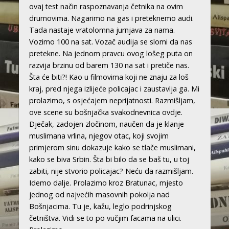
ovaj test način raspoznavanja četnika na ovim
drumovima. Nagarimo na gas i preteknemo audi.
Tada nastaje vratolomna jurnjava za nama.
Vozimo 100 na sat. Vozač audija se slomi da nas
pretekne. Na jednom pravcu ovog lošeg puta on
razvija brzinu od barem 130 na sat i pretiče nas.
Šta će biti?! Kao u filmovima koji ne znaju za loš
kraj, pred njega izlijeće policajac i zaustavlja ga. Mi
prolazimo, s osjećajem neprijatnosti. Razmišljam,
ove scene su bošnjačka svakodnevnica ovdje.
Dječak, zadojen zločinom, naučen da je klanje
muslimana vrlina, njegov otac, koji svojim
primjerom sinu dokazuje kako se tlače muslimani,
kako se biva Srbin. Šta bi bilo da se baš tu, u toj
zabiti, nije stvorio policajac? Neću da razmišljam.
Idemo dalje. Prolazimo kroz Bratunac, mjesto
jednog od najvećih masovnih pokolja nad
Bošnjacima. Tu je, kažu, leglo podrinjskog
četništva. Vidi se to po vučjim facama na ulici.