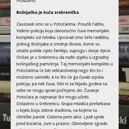
Prolazimo.
Bošnjačka je kuća srebrenička
Zaustavili smo se u Potočarima. Proučili Fatihu.
Vidimo policiju koja danonoćno čuva memorijalni
kompleks od četnika. Upoznali smo šefa radilišta,
jednog Bošnjaka iz srednje Bosne, kome su
ustaše pobile cijelu familiju, suprugu i dvoje djece.
Došao je u Srebrenicu da nađe utjehu u izgradnji
bošnjačkog pamćenja. Taj memorijalni kompleks u
Potočarima će biti veličanstveniji nego što to i
možemo zamisliti. A to što će ga čuvati srpska
policija, pa nek čuva, Srbi ni za hiljadu godina sa
sebe ne mogu sprati počinjeno zlo. Čuvanje
Potočara je najmanje što mogu učiniti.
Dolazimo u Srebrenicu. Grupa mladića prefarbava
u bijelu boju zidove stadiona, na kojima su
četničke parole. Cisterna pere ulice. Ljudi sjede
pred kućama, zure u prazno. Obnovljene zgrade