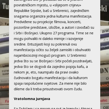
povratničkom mjestu, u «slijepom crijevu»
Republike Srpske, baš u Srebrenici, zajedničkim
snagama organizira jedna kulturna manifestacija.
Predviđene su projekcije filmova, koncerti,
pozorišne predstave, izložbe, a autori i izvođači su
i Srbi i Bošnjaci. Ukupno 27 programa. Time se ne
mogu pohvaliti ni daleko mirnije i razvijenije
sredine. Entuzijasti koji su pokrenuli ovu
manifestaciju očito su željeli zamisliti i obuhvatiti
najambiciozniji mogući program. U Srebrenici
jedva što su se Bošnjaci i Srbi počeli pozdravljati,
jedva što se dogodi da zajedno popiju kafu, a
nekom je, eto, naumpalo da pravi ovako
čudnovato bogatu manifestaciju i da kulturom
spaja raspolućene svjetove. Za mene nije bilo
dileme da li treba prisustvovati ovom čudu.
Vratolomna jurnjava
Sa Dukićem i sa mnom na put je krenula i Almasa