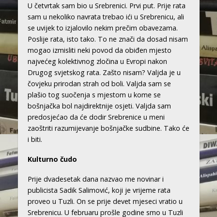
U četvrtak sam bio u Srebrenici. Prvi put. Prije rata
sam u nekoliko navrata trebao ići u Srebrenicu, ali
se uvijek to izjalovilo nekim prečim obavezama.
Poslije rata, isto tako. To ne znači da dosad nisam
mogao izmisliti neki povod da obiđen mjesto
najvećeg kolektivnog zločina u Evropi nakon
Drugog svjetskog rata. Zašto nisam? Valjda je u
čovjeku prirodan strah od boli. Valjda sam se
plašio tog suočenja s mjestom u kome se
bošnjačka bol najdirektnije osjeti. Valjda sam
predosjećao da će dodir Srebrenice u meni
zaoštriti razumijevanje bošnjačke sudbine. Tako će
i biti.
Kulturno čudo
Prije dvadesetak dana nazvao me novinar i
publicista Sadik Salimović, koji je vrijeme rata
proveo u Tuzli. On se prije devet mjeseci vratio u
Srebrenicu. U februaru prošle godine smo u Tuzli