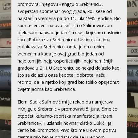
promovirali njegovu «Knjigu o Srebrenici»,
svojvrstan spomenar ovog grada, koji seže od
najstarijih vremena pa do 11. jula 1995. godine. Bio
sam recenzent na ovoj knjizi, i o Salimovićevom
djelu sam napisao jedan širi esej, koji sam naslovio
kao «Potokaz za Srebrenicu». Uistinu, ako ima
putokaza za Srebrenicu, onda je on u onim
vremenima kada je ovaj grad bio jedan od
najpitomijih, najprosperitetnijih i najdinamičnijih
gradova u BiH. U Srebrenicu se nekad dolazilo kao
što se dolazi u oaze ljepote i dobrote. Kažu,
recimo, da je rijetko koji grad bio toliko opsjednut
cvijetnjacima kao Srebrenica.
Elem, Sadik Salimović mi je rekao da namjerava
«Knjigu o Srebrenici» promovirati 5. juna, čime će
otpočeti kulturno-sportska manifestacija «Dani
Srebrenice». Tuzlanski novinar Zlatko Dukić i ja
ćemo biti promotori. Prvo što me u ovom pozivu
zaintrigiralo bio je podatak da se u jednom