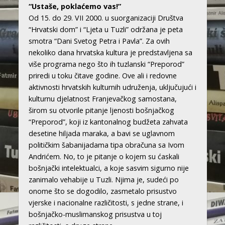
“Ustaše, poklaćemo vas!”
Od 15. do 29. VII 2000. u suorganizaciji Društva
“Hrvatski dom” i “Ljeta u Tuzli” održana je peta
smotra “Dani Svetog Petra i Pavla”. Za ovih
nekoliko dana hrvatska kultura je predstavljena sa
više programa nego što ih tuzlanski “Preporod”
priredi u toku čitave godine. Ove ali i redovne
aktivnosti hrvatskih kulturnih udruženja, uključujući i
kulturnu djelatnost Franjevačkog samostana,
širom su otvorile pitanje ljenosti bošnjačkog
“Preporod”, koji iz kantonalnog budžeta zahvata
desetine hiljada maraka, a bavi se uglavnom
političkim šabanijadama tipa obračuna sa Ivom
Andrićem. No, to je pitanje o kojem su ćaskali
bošnjački intelektualci, a koje sasvim sigurno nije
zanimalo vehabije u Tuzli. Njima je, sudeći po
onome što se dogodilo, zasmetalo prisustvo
vjerske i nacionalne različitosti, s jedne strane, i
bošnjačko-muslimanskog prisustva u toj