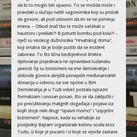
da bi to moglo biti opasno. To se možda može i
pravdati u slučaju naših sagovornika koji su pristali
da govore, ali pod uslovom da im se ne pominju
imena. – Otkud znaš tko te može sačekati u
haustoru i preklati?! Ili poturiti bombu pod kola?! –
riječi su visokog dužnosnika “Hrvatskog doma”,
koji smatra da je bolje pustiti da se incident
zaboravi. To što lična bezbjednost limitira
djelovanje pojedinaca ne opravdava tuzlansku
javnost čiji su biznismeni na ime demokratije i
slobode govora uknjižili ponajviše međunarodnih
donacija u odnosu na sve općine u BiH.
Demokratija je u Tuzli odveć postala isprazni
formalizam i unosan posao, što se da zaključiti i
po prećutkivanju malignih događaja i pojava iza
kojih stoje neki drugi “opasni momci” i “uspješni
biznismeni”. Napose, kada su vehabije za
posljednji Bajram organizirale kolonu vozila kroz
Tuzlu, iz koje je pucano i iz koje se vijorila zastava