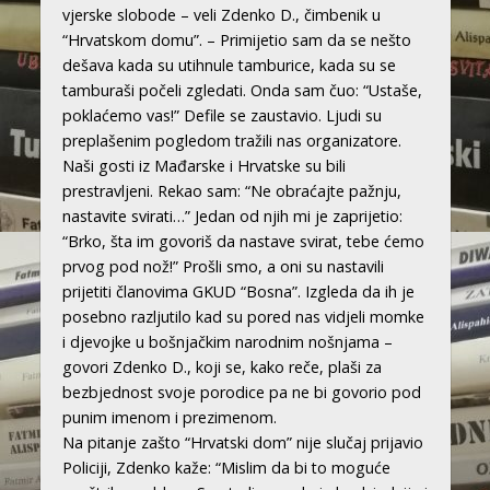
vjerske slobode – veli Zdenko D., čimbenik u
“Hrvatskom domu”. – Primijetio sam da se nešto
dešava kada su utihnule tamburice, kada su se
tamburaši počeli zgledati. Onda sam čuo: “Ustaše,
poklaćemo vas!” Defile se zaustavio. Ljudi su
preplašenim pogledom tražili nas organizatore.
Naši gosti iz Mađarske i Hrvatske su bili
prestravljeni. Rekao sam: “Ne obraćajte pažnju,
nastavite svirati…” Jedan od njih mi je zaprijetio:
“Brko, šta im govoriš da nastave svirat, tebe ćemo
prvog pod nož!” Prošli smo, a oni su nastavili
prijetiti članovima GKUD “Bosna”. Izgleda da ih je
posebno razljutilo kad su pored nas vidjeli momke
i djevojke u bošnjačkim narodnim nošnjama –
govori Zdenko D., koji se, kako reče, plaši za
bezbjednost svoje porodice pa ne bi govorio pod
punim imenom i prezimenom.
Na pitanje zašto “Hrvatski dom” nije slučaj prijavio
Policiji, Zdenko kaže: “Mislim da bi to moguće