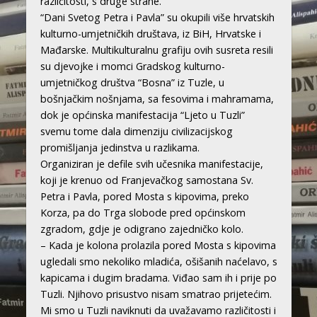
različitosti, s druge strane.
“Dani Svetog Petra i Pavla” su okupili više hrvatskih
kulturno-umjetničkih društava, iz BiH, Hrvatske i
Mađarske. Multikulturalnu grafiju ovih susreta resili
su djevojke i momci Gradskog kulturno-
umjetničkog društva “Bosna” iz Tuzle, u
bošnjačkim nošnjama, sa fesovima i mahramama,
dok je općinska manifestacija “Ljeto u Tuzli”
svemu tome dala dimenziju civilizacijskog
promišljanja jedinstva u razlikama.
Organiziran je defile svih učesnika manifestacije,
koji je krenuo od Franjevačkog samostana Sv.
Petra i Pavla, pored Mosta s kipovima, preko
Korza, pa do Trga slobode pred općinskom
zgradom, gdje je odigrano zajedničko kolo.
– Kada je kolona prolazila pored Mosta s kipovima
ugledali smo nekoliko mladića, ošišanih naćelavo, s
kapicama i dugim bradama. Viđao sam ih i prije po
Tuzli. Njihovo prisustvo nisam smatrao prijetećim.
Mi smo u Tuzli naviknuti da uvažavamo različitosti i