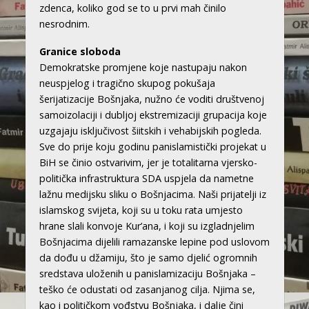
zdenca, koliko god se to u prvi mah činilo
nesrodnim.
Granice sloboda
Demokratske promjene koje nastupaju nakon
neuspjelog i tragično skupog pokušaja
šerijatizacije Bošnjaka, nužno će voditi društvenoj
samoizolaciji i dubljoj ekstremizaciji grupacija koje
uzgajaju isključivost šiitskih i vehabijskih pogleda.
Sve do prije koju godinu panislamistički projekat u
BiH se činio ostvarivim, jer je totalitarna vjersko-
politička infrastruktura SDA uspjela da nametne
lažnu medijsku sliku o Bošnjacima. Naši prijatelji iz
islamskog svijeta, koji su u toku rata umjesto
hrane slali konvoje Kur’ana, i koji su izgladnjelim
Bošnjacima dijelili ramazanske lepine pod uslovom
da dođu u džamiju, što je samo djelić ogromnih
sredstava uloženih u panislamizaciju Bošnjaka –
teško će odustati od zasanjanog cilja. Njima se,
kao i političkom vođstvu Bošnjaka, i dalje čini