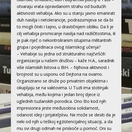
otvaraju vrata opravdanom strahu od budućih
aktivnosti vehabija. Ako su u stanju javno emanirati
duh nasilja i netolerancije, podrazumijeva se da bi
to mogli činiti i tajno, u drastičnijem obliku. Da li je
cilj vehabija promicanje nasilja nad različitostima, ili
je pak riječ o nekontroliranim istupima militantnih
grupa i pojedinaca ovog islamskog učenja?
– Vehabije su jedna od strukturalno najčvršćih
organizacija u našem društvu – kaže H.A., saradnik
više islamskih listova u BiH. – Njihova aktivnost i
brojnost su u usponu od Dejtona na ovamo.
Organizirano se druže po privatnim objektima i
okupljaju se na vaktovima. U Tuzli ima stotinjak
vehabija, među kojima i jedan broj djece iz
uglednih tuzlanskih porodica. Ono što kod njih
impresionira jeste međusobna solidarnost,
odanost ideji i prijateljstvu. Ne može se desiti da je
neki od njih u teškoj egzistencijalnoj situaciji, a da
mu svi drugi odmah ne priskoče u pomoć. Oni su