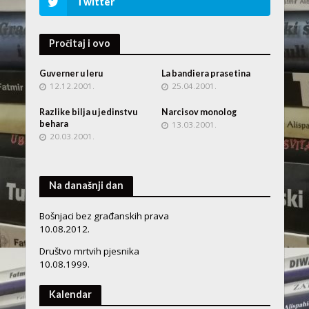
Twitter
Pročitaj i ovo
Guverner u leru
La bandiera prasetina
12.12.2001.
25.04.2001.
Razlike bilja u jedinstvu
Narcisov monolog
behara
13.03.2001.
20.03.2001.
Na današnji dan
Bošnjaci bez građanskih prava
10.08.2012.
Društvo mrtvih pjesnika
10.08.1999.
Kalendar