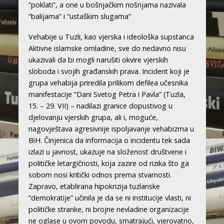
“poklati”, a one u bošnjačkim nošnjama nazivala
“balijama” i “ustaškim slugama”
Vehabije u Tuzli, kao vjerska i ideološka supstanca
Aktivne islamske omladine, sve do nedavno nisu
ukazivali da bi mogli narušiti okvire vjerskih
sloboda i svojih građanskih prava. Incident koji je
grupa vehabija priredila prilikom defilea učesnika
manifestacije “Dani Svetog Petra i Pavla” (Tuzla,
15. – 29. VII) – nadilazi granice dopustivog u
djelovanju vjerskih grupa, ali i, moguće,
nagovještava agresivnije ispoljavanje vehabizma u
BiH. Činjenica da informacija o incidentu tek sada
izlazi u javnost, ukazuje na složenost društvene i
političke letargičnosti, koja zazire od rizika što ga
sobom nosi kritički odnos prema stvarnosti.
Zapravo, etablirana hipokrizija tuzlanske
“demokratije” učinila je da se ni institucije vlasti, ni
političke stranke, ni brojne nevladine organizacije
ne oglase u ovom povodu, smatrajući, vjerovatno,