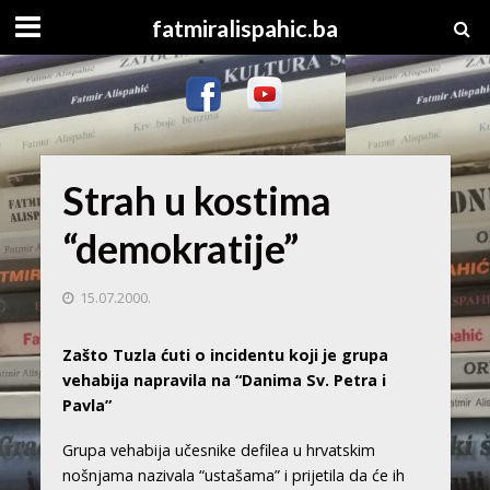
fatmiralispahic.ba
Strah u kostima
“demokratije”
15.07.2000.
Zašto Tuzla ćuti o incidentu koji je grupa
vehabija napravila na “Danima Sv. Petra i
Pavla”
Grupa vehabija učesnike defilea u hrvatskim
nošnjama nazivala “ustašama” i prijetila da će ih