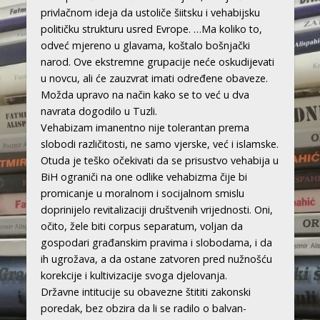
privlačnom ideja da ustoliče šiitsku i vehabijsku
političku strukturu usred Evrope. …Ma koliko to,
odveć mjereno u glavama, koštalo bošnjački
narod. Ove ekstremne grupacije neće oskudijevati
u novcu, ali će zauzvrat imati određene obaveze.
Možda upravo na način kako se to već u dva
navrata dogodilo u Tuzli.
Vehabizam imanentno nije tolerantan prema
slobodi različitosti, ne samo vjerske, već i islamske.
Otuda je teško očekivati da se prisustvo vehabija u
BiH ograniči na one odlike vehabizma čije bi
promicanje u moralnom i socijalnom smislu
doprinijelo revitalizaciji društvenih vrijednosti. Oni,
očito, žele biti corpus separatum, voljan da
gospodari građanskim pravima i slobodama, i da
ih ugrožava, a da ostane zatvoren pred nužnošću
korekcije i kultivizacije svoga djelovanja.
Državne intitucije su obavezne štititi zakonski
poredak, bez obzira da li se radilo o balvan-