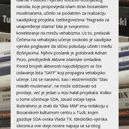
naroda, koje propovijeda islam stran bosanskim
muslimanima, učinilo se podatnim za realizaciju
saudijskog projekta. Izetbegovićeva “Nagrada za
unapređenje islama” bila je svojevrsno
konektiranje na mrežu vehabizma. Uz to, prelazak
Čečena na vehabijsko učenje osokolio je saudijske
vjerske poglavare da slično pokušaju učiniti i među
Bošnjacima. Njihov poslanik je golobradi Adnan
Pezo, predsjednik Aktivne islamske omladine.
Pored brojnih aktivnosti najozbiljnijom se čini
izdavanje lista “SAFF” koji propagira vehabijsko
učenje. List se naravno, kao i ekstremistički “Glas
mladih muslimana”, ne može izdržavati od
prodaje, već je jedan u nizu halal-projekata. Koliko
u tome učestvuje SDA, zasad ostaje tajna.
Ilustrativno je znati da “Glas MM” ima redakciju u
Bosanskom kulturnom centru u Tuzli, kojim
gazduje SDA-ovska Vlada TK. Ideološko-vjerska
okosnica ove dvije novine napaja se sa istog