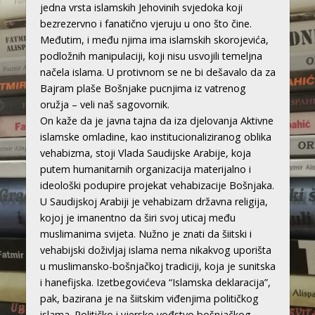
jedna vrsta islamskih Jehovinih svjedoka koji
bezrezervno i fanatično vjeruju u ono što čine.
Međutim, i među njima ima islamskih skorojevića,
podložnih manipulaciji, koji nisu usvojili temeljna
načela islama. U protivnom se ne bi dešavalo da za
Bajram plaše Bošnjake pucnjima iz vatrenog
oružja – veli naš sagovornik.
On kaže da je javna tajna da iza djelovanja Aktivne
islamske omladine, kao institucionaliziranog oblika
vehabizma, stoji Vlada Saudijske Arabije, koja
putem humanitarnih organizacija materijalno i
ideološki podupire projekat vehabizacije Bošnjaka.
U Saudijskoj Arabiji je vehabizam državna religija,
kojoj je imanentno da širi svoj uticaj među
muslimanima svijeta. Nužno je znati da šiitski i
vehabijski doživljaj islama nema nikakvog uporišta
u muslimansko-bošnjačkoj tradiciji, koja je sunitska
i hanefijska. Izetbegovićeva “Islamska deklaracija”,
pak, bazirana je na šiitskim viđenjima političkog
islama. Političko i vjersko vođstvo bošnjačkog