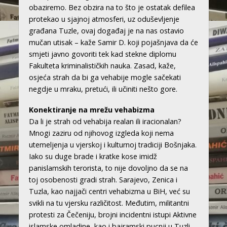
obaziremo. Bez obzira na to što je ostatak defilea
protekao u sjajnoj atmosferi, uz oduševljenje
građana Tuzle, ovaj događaj je na nas ostavio
mučan utisak – kaže Samir D. koji pojašnjava da će
smjeti javno govoriti tek kad stekne diplomu
Fakulteta kriminalističkih nauka. Zasad, kaže,
osjeća strah da bi ga vehabije mogle sačekati
negdje u mraku, pretući, ili učiniti nešto gore.
Konektiranje na mrežu vehabizma
Da li je strah od vehabija realan ili iracionalan?
Mnogi zaziru od njihovog izgleda koji nema
utemeljenja u vjerskoj i kulturnoj tradiciji Bošnjaka.
Iako su duge brade i kratke kose imidž
panislamskih terorista, to nije dovoljno da se na
toj osobenosti gradi strah. Sarajevo, Zenica i
Tuzla, kao najjači centri vehabizma u BiH, već su
svikli na tu vjersku različitost. Međutim, militantni
protesti za Čečeniju, brojni incidentni istupi Aktivne
islamske omladine, kao i bajramski pucnji u Tuzli –