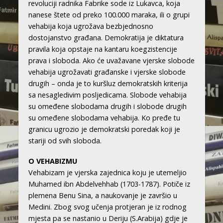
revoluciji radnika Fabrike sode iz Lukavca, koja
nanese štete od preko 100.000 maraka, ili o grupi
vehabija koja ugrožava bezbjednosno
dostojanstvo građana. Demokratija je diktatura
pravila koja opstaje na kantaru koegzistencije
prava i sloboda. Ako će uvažavane vjerske slobode
vehabija ugrožavati građanske i vjerske slobode
drugih – onda je to kuršluz demokratskih kriterija
sa nesagledivim posljedicama. Slobode vehabija
su omeđene slobodama drugih i slobode drugih
su omeđene slobodama vehabija. Ko pređe tu
granicu ugrozio je demokratski poredak koji je
stariji od svih sloboda.
O VEHABIZMU
Vehabizam je vjerska zajednica koju je utemeljio
Muhamed ibn Abdelvehhab (1703-1787). Potiče iz
plemena Benu Sina, a naukovanje je završio u
Medini. Zbog svog učenja protjeran je iz rodnog
mjesta pa se nastanio u Deriju (S.Arabija) gdje je