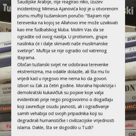
Saudijske Arabije, nije reagirao niko, izuzev
incidentnog Mirnesa Ajanovića koji je u otvorenom
pismu muftiji tuzlanskom poručio: “Bajram nije
terevenka na kojoj se Allahovo ime može uzvikivati
kao ime fudbalskog kluba. Molim Vas da se
ogradite od ovog nasilja. U protivnom, grupe
nasilnika će i dalje skrnaviti naše muslimanske
svetinje”. Muftija se nije ogradio od vatrenog
Bajrama.
Običan tuzlanski svijet ne odobrava terevenke
ekstremizma, ma odakle dolazile, ali šta mu to
vrijedi kad u njegovo ime nema ko da govori.
Izbori su čak za četiri godine. Moralna hipokrizija i
demokratski kukavičluk su pojave koje valja
evidentirati prije nego progovorimo o događaju
koji zavređuje osudu javnosti, ali i ograđivanje
samih vehabija od svojih pripadnika koji su
degradirali humanističke i civilizacijske vrijednosti
islama. Dakle, šta se dogodilo u Tuzli?