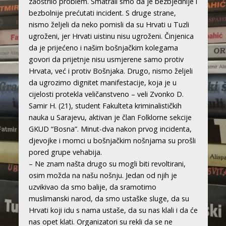
zaoštrilo problem. Smatrali smo da je bezbjednije i
bezbolnije prećutati incident. S druge strane,
nismo željeli da neko pomisli da su Hrvati u Tuzli
ugroženi, jer Hrvati uistinu nisu ugroženi. Činjenica
da je prijećeno i našim bošnjačkim kolegama
govori da prijetnje nisu usmjerene samo protiv
Hrvata, već i protiv Bošnjaka. Drugo, nismo željeli
da ugrozimo dignitet manifestacije, koja je u
cijelosti protekla veličanstveno – veli Zvonko D.
Samir H. (21), student Fakulteta kriminalističkih
nauka u Sarajevu, aktivan je član Folklorne sekcije
GKUD “Bosna”. Minut-dva nakon prvog incidenta,
djevojke i momci u bošnjačkim nošnjama su prošli
pored grupe vehabija.
– Ne znam našta drugo su mogli biti revoltirani,
osim možda na našu nošnju. Jedan od njih je
uzvikivao da smo balije, da sramotimo
muslimanski narod, da smo ustaške sluge, da su
Hrvati koji idu s nama ustaše, da su nas klali i da će
nas opet klati. Organizatori su rekli da se ne