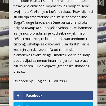
principom Islama i Sunnetom Muhammeda a.s.:
“Pravi je vijernik onaj kojem smiješ povjeriti sebe i
svoj imetak”; Allah je u Kur’anu rekao: “Pravi vijernici
su oni čija srca zadrhte kad im se spomene ime
Boga”); duge brade, skraćene pantalone, široka
odjeća izvanjska su obilježja vehabija (Muhammed
a.s. je nosio bradu, ali je kod sebe uvijek imao
češalj i makazice, te bradu održavao urednom i
čistom); vehabije se oslovljavaju sa “brate”, jer je
kod njih vjerska veza jača od rodbinske,
plemenske i svake druge; smatraju da se ne smije
pozdravljati sa nemuslimanima, jer to nisu braća,
niti im se smiju udovoljavati građanske slobode i
prava…
Oslobođenje, Pogled, 15. VII 2000.
Facebook