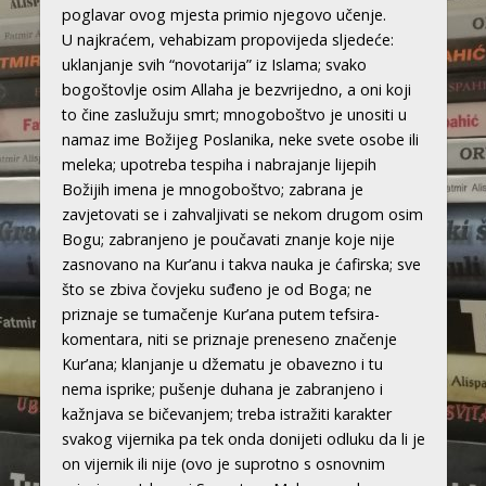
poglavar ovog mjesta primio njegovo učenje.
U najkraćem, vehabizam propovijeda sljedeće:
uklanjanje svih “novotarija” iz Islama; svako
bogoštovlje osim Allaha je bezvrijedno, a oni koji
to čine zaslužuju smrt; mnogoboštvo je unositi u
namaz ime Božijeg Poslanika, neke svete osobe ili
meleka; upotreba tespiha i nabrajanje lijepih
Božijih imena je mnogoboštvo; zabrana je
zavjetovati se i zahvaljivati se nekom drugom osim
Bogu; zabranjeno je poučavati znanje koje nije
zasnovano na Kur’anu i takva nauka je ćafirska; sve
što se zbiva čovjeku suđeno je od Boga; ne
priznaje se tumačenje Kur’ana putem tefsira-
komentara, niti se priznaje preneseno značenje
Kur’ana; klanjanje u džematu je obavezno i tu
nema isprike; pušenje duhana je zabranjeno i
kažnjava se bičevanjem; treba istražiti karakter
svakog vijernika pa tek onda donijeti odluku da li je
on vijernik ili nije (ovo je suprotno s osnovnim