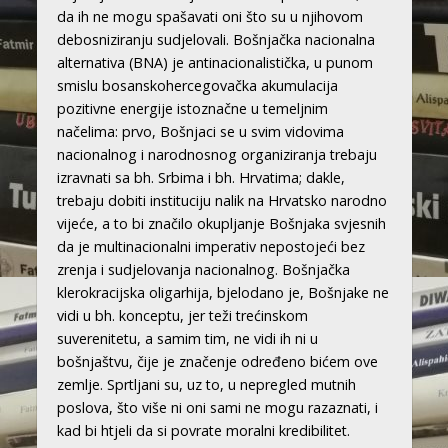
da ih ne mogu spašavati oni što su u njihovom
debosniziranju sudjelovali. Bošnjačka nacionalna
alternativa (BNA) je antinacionalistička, u punom
smislu bosanskohercegovačka akumulacija
pozitivne energije istoznačne u temeljnim
načelima: prvo, Bošnjaci se u svim vidovima
nacionalnog i narodnosnog organiziranja trebaju
izravnati sa bh. Srbima i bh. Hrvatima; dakle,
trebaju dobiti instituciju nalik na Hrvatsko narodno
vijeće, a to bi značilo okupljanje Bošnjaka svjesnih
da je multinacionalni imperativ nepostojeći bez
zrenja i sudjelovanja nacionalnog. Bošnjačka
klerokracijska oligarhija, bjelodano je, Bošnjake ne
vidi u bh. konceptu, jer teži trećinskom
suverenitetu, a samim tim, ne vidi ih ni u
bošnjaštvu, čije je značenje određeno bićem ove
zemlje. Sprtljani su, uz to, u nepregled mutnih
poslova, što više ni oni sami ne mogu razaznati, i
kad bi htjeli da si povrate moralni kredibilitet.