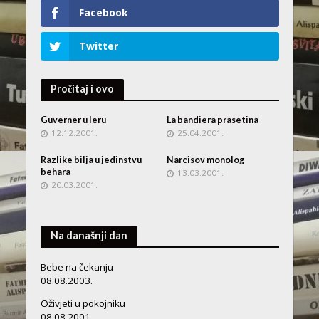
Facebook
Twitter
Pročitaj i ovo
Guverner u leru
La bandiera prasetina
12.12.2001.
25.04.2001.
Razlike bilja u jedinstvu
Narcisov monolog
behara
13.03.2001.
20.03.2001.
Na današnji dan
Bebe na čekanju
08.08.2003.
Oživjeti u pokojniku
08.08.2001.