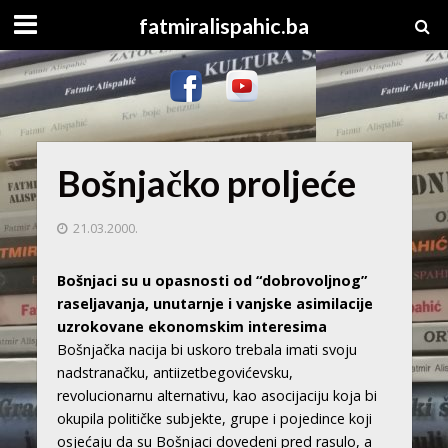
fatmiralispahic.ba
Bošnjačko proljeće
21.03.2000.
Bošnjaci su u opasnosti od “dobrovoljnog”
raseljavanja, unutarnje i vanjske asimilacije
uzrokovane ekonomskim interesima
Bošnjačka nacija bi uskoro trebala imati svoju
nadstranačku, antiizetbegovićevsku,
revolucionarnu alternativu, kao asocijaciju koja bi
okupila političke subjekte, grupe i pojedince koji
osjećaju da su Bošnjaci dovedeni pred rasulo, a