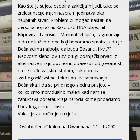
Kao što je sujeta osobina zakržljalih ljudi, tako se i
zrelost nacije mjeri naspram jedinstva oko
neupitnih stvari. Problem bi mogao nastati na
personalnoj razini. Kako oko BNA objediniti:
Filipovića, Tanovića, Mahmutćehajića, Lagumdžiju,
a da ne kažemo one koji honorarno smatraju da je
Bošnjacima najbolje da budu Bosanci, i kvit??!
Nedvosmisleno: ovi i svi drugi bošnjački prvaci iz
alternative imaju povijesnu obavezu i odgovornost
da se nađu za istim stolom, kako protiv
izetbegovićevštine, tako i protiv isparavanja
Bošnjaka, i da se prije nego sjednu prisjete –
koliko smo individualno maleni kad nam se
zahuktava početak kraja naroda kome pripadamo.
I bez koga smo – ništa.
Vakat je za buđenje proljeća.
„Oslobođenje“,kolumna Diwanhana, 21. III 2000.