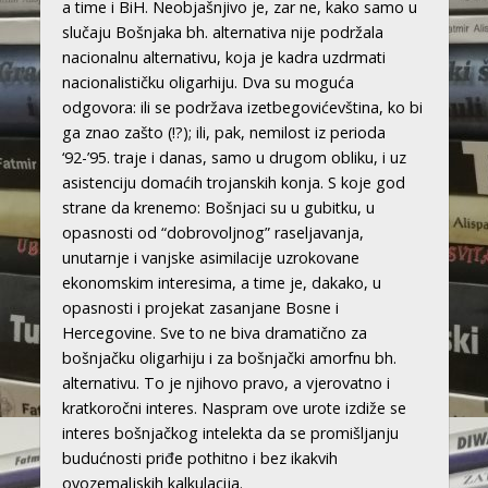
a time i BiH. Neobjašnjivo je, zar ne, kako samo u
slučaju Bošnjaka bh. alternativa nije podržala
nacionalnu alternativu, koja je kadra uzdrmati
nacionalističku oligarhiju. Dva su moguća
odgovora: ili se podržava izetbegovićevština, ko bi
ga znao zašto (!?); ili, pak, nemilost iz perioda
‘92-’95. traje i danas, samo u drugom obliku, i uz
asistenciju domaćih trojanskih konja. S koje god
strane da krenemo: Bošnjaci su u gubitku, u
opasnosti od “dobrovoljnog” raseljavanja,
unutarnje i vanjske asimilacije uzrokovane
ekonomskim interesima, a time je, dakako, u
opasnosti i projekat zasanjane Bosne i
Hercegovine. Sve to ne biva dramatično za
bošnjačku oligarhiju i za bošnjački amorfnu bh.
alternativu. To je njihovo pravo, a vjerovatno i
kratkoročni interes. Naspram ove urote izdiže se
interes bošnjačkog intelekta da se promišljanju
budućnosti priđe pothitno i bez ikakvih
ovozemaljskih kalkulacija.