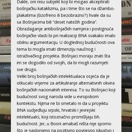
Dakle, oni nisu subjekt koji bi mogao akceptirati
bošnjačku kataklizmu, pa i time što se na džambo-
plakatima (šizofreno ili bezobrazno?) hvale da su
sa Bošnjacima bili “deset natežih godina”.
Obrazlaganje antibošnjačkih namjera i postignuća
bošnjačke vlasti bi pri realizaciji BNA svakako imalo
obilnu argumentaciju. U doglednoj budućnosti ova
tema bi mogla imati dimenziju naučnog i
istraživačkog projekta. Bošnjaci moraju znati šta
im se dogodilo od svojih, da bi mogli razumjeti
sve drugo.
Veliki broj bošnjačkih intelektualaca osjeća da je
otkucalo vrijeme za artikuliranje alternativnih okvira
bošnjačkih nacionalnih interesa. To su Bošnjaci koji
budućnost svog naroda vide u evropskom
kontekstu. Njima ne bi smetalo ni da u projektu
BNA sudjedluju srpski, hrvatski i jevrejski
intelektualci, koji istoznačno promišljaju bh.
budućnost. Jer, u Bosni amabaš ništa nije sporno
što je naslonjeno na pozitivno povijesno iskustvo i