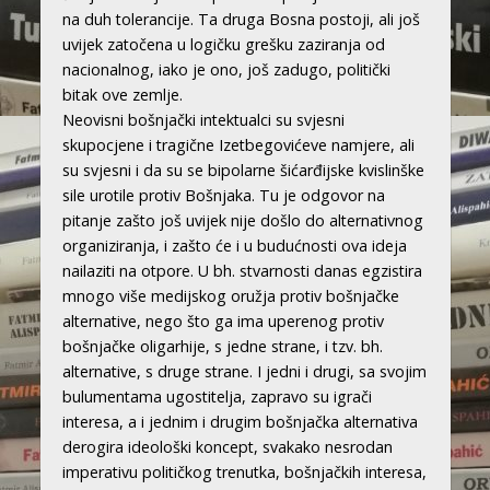
na duh tolerancije. Ta druga Bosna postoji, ali još
uvijek zatočena u logičku grešku zaziranja od
nacionalnog, iako je ono, još zadugo, politički
bitak ove zemlje.
Neovisni bošnjački intektualci su svjesni
skupocjene i tragične Izetbegovićeve namjere, ali
su svjesni i da su se bipolarne šićarđijske kvislinške
sile urotile protiv Bošnjaka. Tu je odgovor na
pitanje zašto još uvijek nije došlo do alternativnog
organiziranja, i zašto će i u budućnosti ova ideja
nailaziti na otpore. U bh. stvarnosti danas egzistira
mnogo više medijskog oružja protiv bošnjačke
alternative, nego što ga ima uperenog protiv
bošnjačke oligarhije, s jedne strane, i tzv. bh.
alternative, s druge strane. I jedni i drugi, sa svojim
bulumentama ugostitelja, zapravo su igrači
interesa, a i jednim i drugim bošnjačka alternativa
derogira ideološki koncept, svakako nesrodan
imperativu političkog trenutka, bošnjačkih interesa,