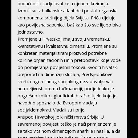
budućnost i sudjelovat će u njenom kreiranju.
Izronili su iz balkanske atlantide i postali organska
komponenta sretnijeg dijela Svijeta. Priča djeluje
kao povijesna sapunica, baš kao što sve lijepo biva
jednostavno.
Promjene u Hrvatskoj imaju svoju vremensku,
kvantitativnu i kvalitativnu dimenziju. Promjene su
konkretan materijalizirani proizvod potrebne
količine organizacionih i inih pretpostavki koje vode
do pomijeranja povijesnih tokova. Svoditi hrvatski
preporod na dimenziju slučaja, Predsjednikove
smrti, nagomilanog socijalnog nezadovoljstva i
netrpeljivosti prema tuđmaneriji, podjednako je
pogrešno koliko i glorificirati biračko tijelo koje je
navodno spoznalo da Evropom vladaju
socijaldemokrati. Vladali su i prije.
Antipod Hrvatskoj je klinički mrtva Srbija. U
savremenoj povijesti teško je naći primjer zemlje
sa tako vitalnom dimenzijom anarhije i nasilja, a da