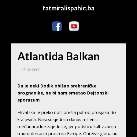
fatmiralispahic.ba
Atlantida Balkan
15.02.2000.
Da je neki Dodik obišao srebreničke
prognanike, ne bi nam smetao Dejtonski
sporazum
Hrvatska je preko noći prešla put od prosjaka do
kraljevića. Naši susjedi su danas miljenici
međunarodne zajednice, jer podstiču kultivizaciju
traumatiziranih prostora Evrope. Oni žive globalnu