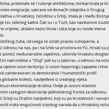
izma, prelamalo se i rušenje antifašizma; reinkarnirala je b
enske emigracije, sabrane od domaćih izdajnika iz Drugog
staštva u Hrvatskoj, četništva u Srbiji, imala je i među Bošnj
cije tzv. zelenog kadra. Čak su i u Tuzli, kao navikanom izuzet
no vrijeme, ukidani nazivi škola i ulica koje su nosile imena
ta.
ističkog čuha, od svega će ostati pravno suhoparne, a
. U odnosu na nas, pa i na Srbe sa prostora ex YU, Hrvati su p
, uz pomoć međunarodne zajednice, uklonila hrvatsku dvogla
čini nad civilima u “Oluji” pali su u zaborav, u odnosu na ost
na cijelom svom teritoriju. U ovom hepeningu zapadne crkve
ili zainteresirani za demokratski i humanistički profil
globalne bolesti, naslijeđene iz srednjeg vijeka.
uksuzi ekstremizacije društva. Ovdje je uvozni islamski
nim razlogom destrukcije jedinstvenog fronta za odbranu
U Srbiji su Dražini nasljednici, koji su po brutalnosti i varvar
atvorili vrata mogućnosti srpskog naroda da u Hrvatskoj ostv