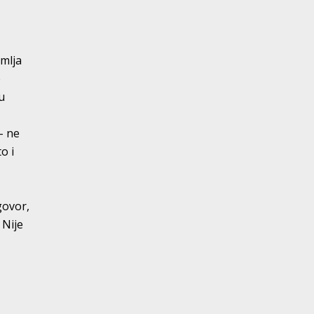
emlja
e
u
– ne
o i
govor,
 Nije