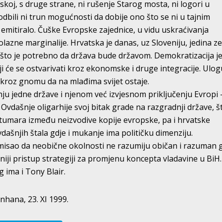
skoj, s druge strane, ni rušenje Starog mosta, ni logori u
 odbili ni trun mogućnosti da dobije ono što se ni u tajnim
mitiralo. Čuške Evropske zajednice, u vidu uskraćivanja
olazne marginalije. Hrvatska je danas, uz Sloveniju, jedina z
e što je potrebno da država bude državom. Demokratizacija j
ji će se ostvarivati kroz ekonomske i druge integracije. Ulog
 kroz gnomu da na mlađima svijet ostaje.
nju jedne države i njenom već izvjesnom priključenju Evropi 
 Ovdašnje oligarhije svoj bitak grade na razgradnji države, št
a tumara između neizvodive kopije evropske, pa i hrvatske
vdašnjih štala gdje i mukanje ima političku dimenziju.
 misao da neobične okolnosti ne razumiju običan i razuman 
aniji pristup strategiji za promjenu koncepta vladavine u BiH.
 ima i Tony Blair.
hana, 23. XI 1999.