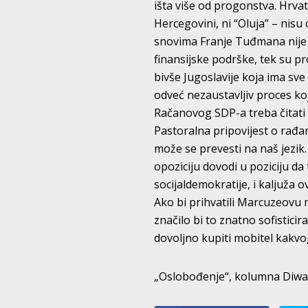
išta više od progonstva. Hrvat
Hercegovini, ni “Oluja” – nisu
snovima Franje Tuđmana nije e
finansijske podrške, tek su pr
bivše Jugoslavije koja ima sv
odveć nezaustavljiv proces ko
Račanovog SDP-a treba čitati
Pastoralna pripovijest o rađa
može se prevesti na naš jezik.
opoziciju dovodi u poziciju d
socijaldemokratije, i kaljuža o
Ako bi prihvatili Marcuzeovu
značilo bi to znatno sofisticir
dovoljno kupiti mobitel kakvog
„Oslobođenje“, kolumna Diwan