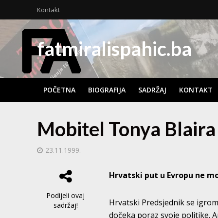
Kontakt
fatmiralispahic.ba
POČETNA
BIOGRAFIJA
SADRŽAJ
KONTAKT
Mobitel Tonya Blaira
23.11.1999.
Hrvatski put u Evropu ne mo
Podijeli ovaj
Hrvatski Predsjednik se igrom
sadržaj!
dočeka poraz svoje politike.