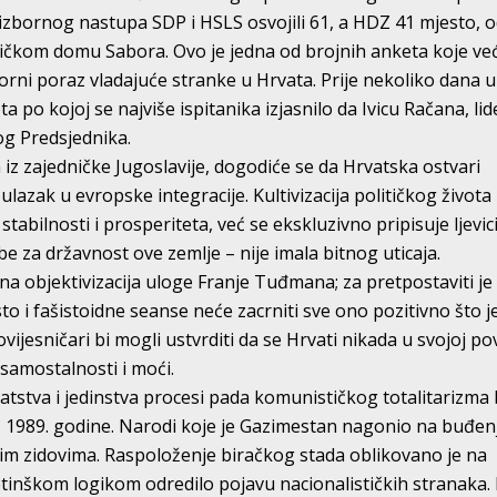
g izbornog nastupa SDP i HSLS osvojili 61, a HDZ 41 mjesto, 
ičkom domu Sabora. Ovo je jedna od brojnih anketa koje ve
rni poraz vladajuće stranke u Hrvata. Prije nekoliko dana u
a po kojoj se najviše ispitanika izjasnilo da Ivicu Račana, lid
og Predsjednika.
ja iz zajedničke Jugoslavije, dogodiće se da Hrvatska ostvari
ulazak u evropske integracije. Kultivizacija političkog života
stabilnosti i prosperiteta, već se ekskluzivno pripisuje ljevici
za državnost ove zemlje – nije imala bitnog uticaja.
na objektivizacija uloge Franje Tuđmana; za pretpostaviti je
o i fašistoidne seanse neće zacrniti sve ono pozitivno što j
vijesničari bi mogli ustvrditi da se Hrvati nikada u svojoj pov
 samostalnosti i moći.
stva i jedinstva procesi pada komunističkog totalitarizma b
z 1989. godine. Narodi koje je Gazimestan nagonio na buđen
skim zidovima. Raspoloženje biračkog stada oblikovano je na
ketinškom logikom odredilo pojavu nacionalističkih stranaka.