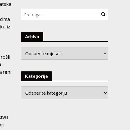
ratska
acima
ku iz
Arhiva
Arhiva
rošli
vu
vareni
Kategorije
stvu
ari