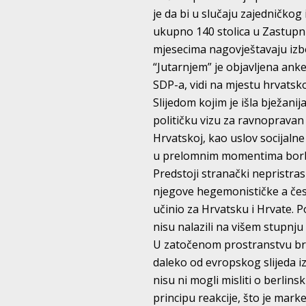
je da bi u slučaju zajedničko
ukupno 140 stolica u Zastupn
mjesecima nagovještavaju izbo
“Jutarnjem” je objavljena anket
SDP-a, vidi na mjestu hrvatsk
Slijedom kojim je išla bježani
političku vizu za ravnopravan 
Hrvatskoj, kao uslov socijalne 
u prelomnim momentima borbe 
Predstoji stranački nepristras
njegove hegemonističke a čest
učinio za Hrvatsku i Hrvate. Po
nisu nalazili na višem stupnju
U zatočenom prostranstvu brat
daleko od evropskog slijeda i
nisu ni mogli misliti o berlin
principu reakcije, što je mar