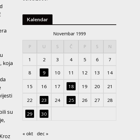
od
ć
Kalendar
era
Novembar 1999
P
U
S
Č
P
S
N
 u
1
2
3
4
5
6
7
, koja
8
9
10
11
12
13
14
 da
15
16
17
18
19
20
21
e
ijesti
22
23
24
25
26
27
28
ili su
29
30
je,
« okt
dec »
 Kroz