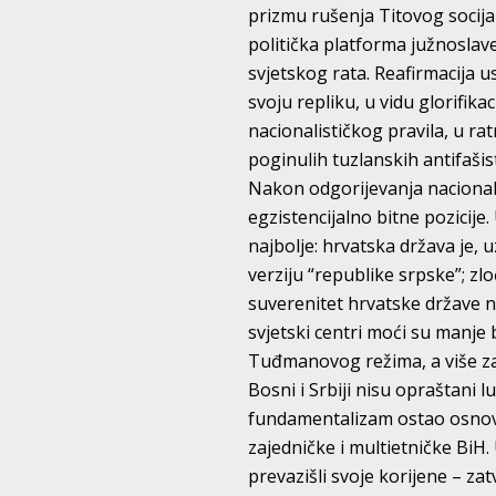
prizmu rušenja Titovog socijal
politička platforma južnoslav
svjetskog rata. Reafirmacija u
svoju repliku, u vidu glorifika
nacionalističkog pravila, u rat
poginulih tuzlanskih antifašis
Nakon odgorijevanja nacional
egzistencijalno bitne pozicije
najbolje: hrvatska država je
verziju “republike srpske”; zlo
suverenitet hrvatske države 
svjetski centri moći su manje b
Tuđmanovog režima, a više za 
Bosni i Srbiji nisu opraštani l
fundamentalizam ostao osnov
zajedničke i multietničke BiH. 
prevazišli svoje korijene – z