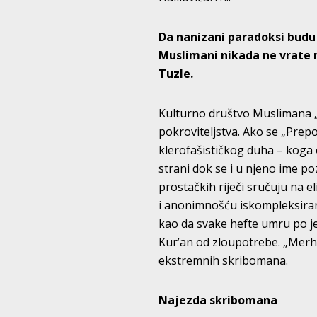
Da nanizani paradoksi budu ve
Muslimani nikada ne vrate n
Tuzle.
Kulturno društvo Muslimana „P
pokroviteljstva. Ako se „Pre
klerofašističkog duha – koga o
strani dok se i u njeno ime poz
prostačkih riječi sručuju na 
i anonimnošću iskompleksirane
kao da svake hefte umru po je
Kur’an od zloupotrebe. „Merha
ekstremnih skribomana.
Najezda skribomana