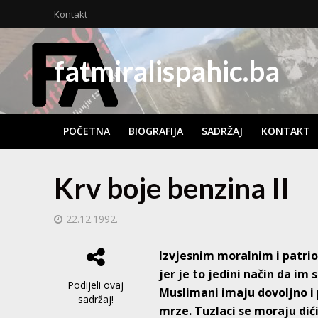
Kontakt
fatmiralispahic.ba
POČETNA
BIOGRAFIJA
SADRŽAJ
KONTAKT
Krv boje benzina II
22.12.1992.
Izvjesnim moralnim i patr
jer je to jedini način da im
Podijeli ovaj
Muslimani imaju dovoljno i p
sadržaj!
mrze. Tuzlaci se moraju dić