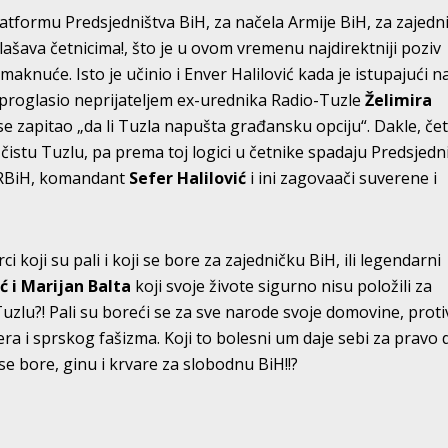
 Platformu Predsjedništva BiH, za načela Armije BiH, za zajedn
ašava četnicima!, što je u ovom vremenu najdirektniji poziv
maknuće. Isto je učinio i Enver Halilović kada je istupajući n
roglasio neprijateljem ex-urednika Radio-Tuzle
Želimira
se zapitao „da li Tuzla napušta građansku opciju“. Dakle, čet
 čistu Tuzlu, pa prema toj logici u četnike spadaju Predsjedn
o RBiH, komandant
Sefer Halilović
i ini zagovaači suverene i
ci koji su pali i koji se bore za zajedničku BiH, ili legendarni
ć i Marijan Balta
koji svoje živote sigurno nisu položili za
lu?! Pali su boreći se za sve narode svoje domovine, proti
ra i sprskog fašizma. Koji to bolesni um daje sebi za pravo 
se bore, ginu i krvare za slobodnu BiH!!?