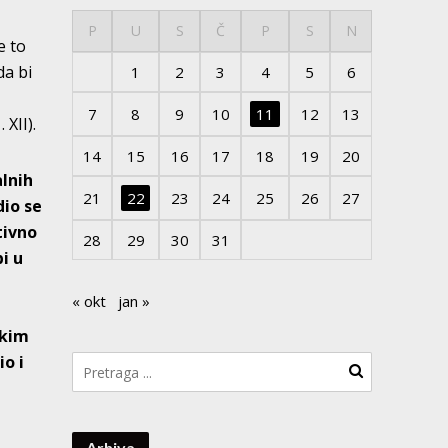
P
U
S
Č
P
S
N
e to
 da bi
1
2
3
4
5
6
7
8
9
10
11
12
13
XII).
14
15
16
17
18
19
20
alnih
21
22
23
24
25
26
27
dio se
tivno
28
29
30
31
i u
« okt
jan »
čkim
o i
Arhiva