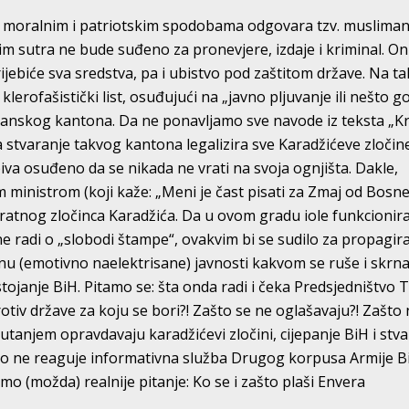
nim moralnim i patriotskim spodobama odgovara tzv. muslima
a im sutra ne bude suđeno za pronevjere, izdaje i kriminal. On
ijebiće sva sredstva, pa i ubistvo pod zaštitom države. Na t
klerofašistički list, osuđujući na „javno pljuvanje ili nešto go
imanskog kantona. Da ne ponavljamo sve navode iz teksta „K
a stvaranje takvog kantona legalizira sve Karadžićeve zločine
iva osuđeno da se nikada ne vrati na svoja ognjišta. Dakle,
im ministrom (koji kaže: „Meni je čast pisati za Zmaj od Bosne
e ratnog zločinca Karadžića. Da u ovom gradu iole funkcionir
ne radi o „slobodi štampe“, ovakvim bi se sudilo za propagir
nu (emotivno naelektrisane) javnosti kakvom se ruše i skrn
tojanje BiH. Pitamo se: šta onda radi i čeka Predsjedništvo T
tiv države za koju se bori?! Zašto se ne oglašavaju?! Zašto
 ćutanjem opravdavaju karadžićevi zločini, cijepanje BiH i stv
o ne reaguje informativna služba Drugog korpusa Armije B
vimo (možda) realnije pitanje: Ko se i zašto plaši Envera