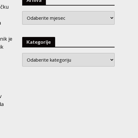
ičku
Arhiva
a
nik je
Kategorije
ik
v
da