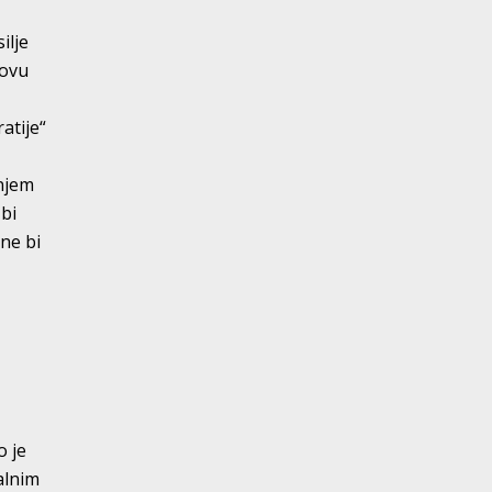
ilje
 ovu
atije“
anjem
 bi
 ne bi
o je
ualnim