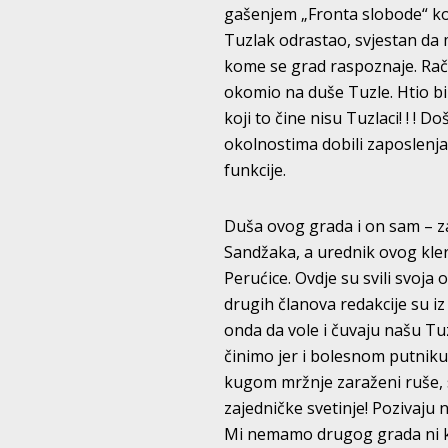
gašenjem „Fronta slobode“ koji
Tuzlak odrastao, svjestan da m
kome se grad raspoznaje. Račun
okomio na duše Tuzle. Htio bi 
koji to čine nisu Tuzlaci! ! ! 
okolnostima dobili zaposlenja 
funkcije.
Duša ovog grada i on sam – za 
Sandžaka, a urednik ovog klero
Perućice. Ovdje su svili svoja
drugih članova redakcije su iz 
onda da vole i čuvaju našu Tuz
činimo jer i bolesnom putniku,
kugom mržnje zaraženi ruše, s
zajedničke svetinje! Pozivaju 
Mi nemamo drugog grada ni kof