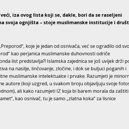
ći, iza ovog lista koji se, dakle, bori da se raseljeni
a svoja ognjišta – stoje muslimanske institucije i druš
reporod“, koje je jedan od osnivača, već se ogradilo od sv
porod“ kao perjanica muslimanske duhovnosti odriče
nda list predstavlja?! Islamska zajednica se još uvijek drži p
iva na nasilje, linčovanje, zločine, i dok se buljuci poganih i
elitne muslimanske intelektualce i prvake. Razumjeti je mino
 autore (koji uzgred, u svakom broju objavljuju svoje foto
dnom), ali kako razumjeti IZ koja bi barem morala da zaštiti
met“, kao osnivač, tu je samo „zlatna koka“ za lisnice