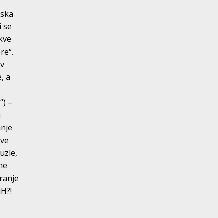
nska
i se
akve
re“,
rv
, a
“) –
a
anje
ave
uzle,
 ne
aranje
iH?!