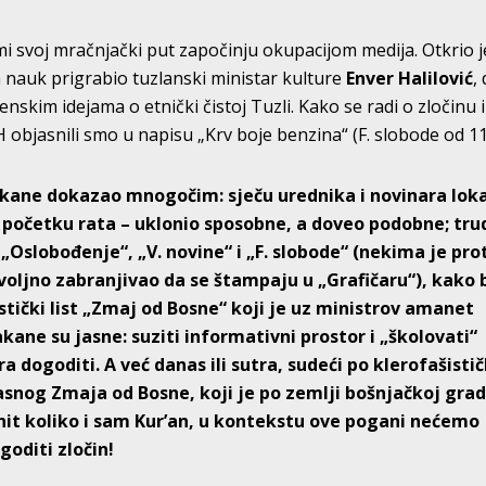
stemi svoj mračnjački put započinju okupacijom medija. Otkrio j
 nauk prigrabio tuzlanski ministar kulture
Enver Halilović
,
skim idejama o etnički čistoj Tuzli. Kako se radi o zločinu i
objasnili smo u napisu „Krv boje benzina“ (F. slobode od 11. 
nakane dokazao mnogočim: sječu urednika i novinara lok
 početku rata – uklonio sposobne, a doveo podobne; tru
 „Oslobođenje“, „V. novine“ i „F. slobode“ (nekima je pro
oljno zabranjivao da se štampaju u „Grafičaru“), kako b
stički list „Zmaj od Bosne“ koji je uz ministrov amanet
ane su jasne: suziti informativni prostor i „školovati“
ra dogoditi. A već danas ili sutra, sudeći po klerofašisti
snog Zmaja od Bosne, koji je po zemlji bošnjačkoj gradi
enit koliko i sam Kur’an, u kontekstu ove pogani nećemo
goditi zločin!