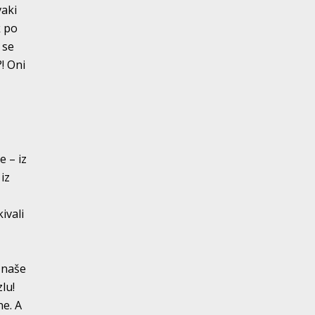
vaki
k po
 se
! Oni
e – iz
iz
a
ivali
 naše
lu!
ne. A