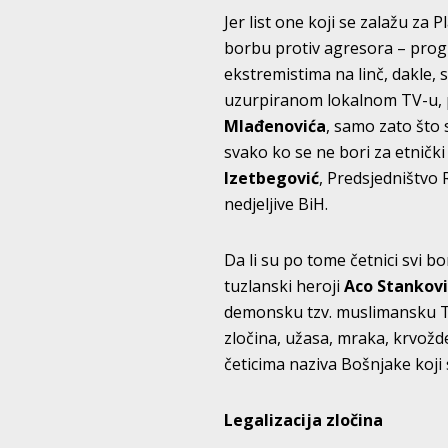
Jer list one koji se zalažu za
borbu protiv agresora – progl
ekstremistima na linč, dakle, s
uzurpiranom lokalnom TV-u, p
Mlađenovića
, samo zato što 
svako ko se ne bori za etnički
Izetbegović
, Predsjedništv
nedjeljive BiH.
Da li su po tome četnici svi bor
tuzlanski heroji
Aco Stankovi
demonsku tzv. muslimansku Tuz
zločina, užasa, mraka, krvožde
četicima naziva Bošnjake koji 
Legalizacija zločina