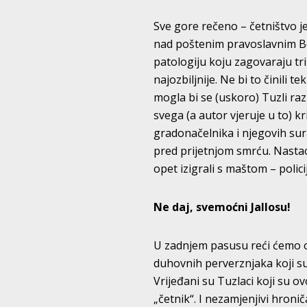
Sve gore rečeno – četništvo je 
nad poštenim pravoslavnim Bošn
patologiju koju zagovaraju tri
najozbiljnije. Ne bi to činili 
mogla bi se (uskoro) Tuzli ra
svega (a autor vjeruje u to) 
gradonačelnika i njegovih sura
pred prijetnjom smrću. Nastao 
opet izigrali s maštom – polic
Ne daj, svemoćni Jallosu!
U zadnjem pasusu reći ćemo ov
duhovnih perverznjaka koji s
Vrijeđani su Tuzlaci koji su o
„četnik“. I nezamjenjivi hroni