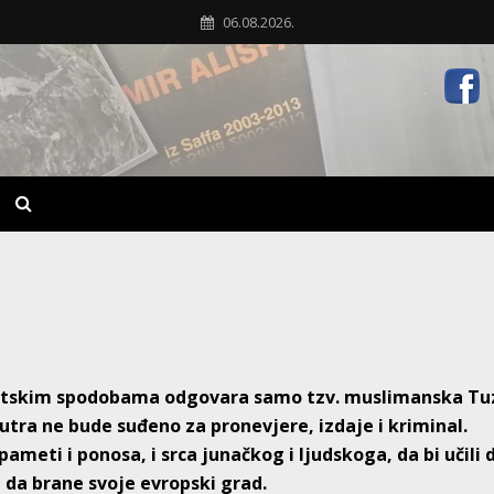
06.08.2026.
iotskim spodobama odgovara samo tzv. muslimanska Tu
 sutra ne bude suđeno za pronevjere, izdaje i kriminal.
ameti i ponosa, i srca junačkog i ljudskoga, da bi učili 
i da brane svoje evropski grad.