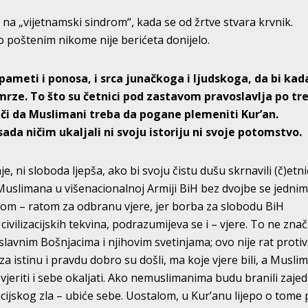
a „vijetnamski sindrom“, kada se od žrtve stvara krvnik.
 poštenim nikome nije berićeta donijelo.
pameti i ponosa, i srca junačkoga i ljudskoga, da bi kad
 mrze. To što su četnici pod zastavom pravoslavlja po tre
nači da Muslimani treba da pogane plemeniti Kur’an.
ada ničim ukaljali ni svoju istoriju ni svoje potomstvo.
nje, ni sloboda ljepša, ako bi svoju čistu dušu skrnavili (č)etn
Muslimana u višenacionalnoj Armiji BiH bez dvojbe se jedni
dom – ratom za odbranu vjere, jer borba za slobodu BiH
ivilizacijskih tekvina, podrazumijeva se i – vjere. To ne znač
oslavnim Bošnjacima i njihovim svetinjama; ovo nije rat protiv
 za istinu i pravdu dobro su došli, ma koje vjere bili, a Muslim
evjeriti i sebe okaljati. Ako nemuslimanima budu branili zaje
zacijskog zla – ubiće sebe. Uostalom, u Kur’anu lijepo o tome 