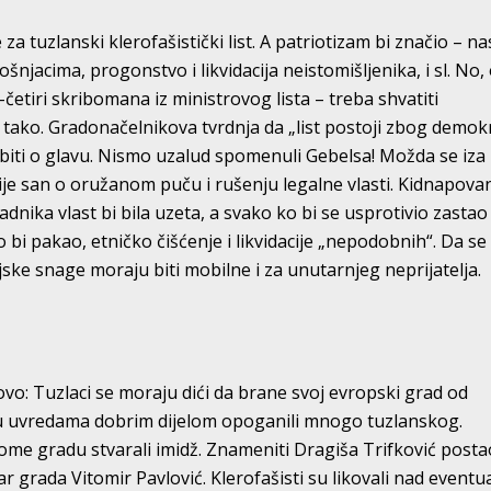
za tuzlanski klerofašistički list. A patriotizam bi značio – nas
jacima, progonstvo i likvidacija neistomišljenika, i sl. No,
-četiri skribomana iz ministrovog lista – treba shvatiti
tek tako. Gradonačelnikova tvrdnja da „list postoji zbog demokr
zbiti o glavu. Nismo uzalud spomenuli Gebelsa! Možda se iza
krije san o oružanom puču i rušenju legalne vlasti. Kidnapov
dnika vlast bi bila uzeta, a svako ko bi se usprotivio zastao
bi pakao, etničko čišćenje i likvidacije „nepodobnih“. Da se
ijske snage moraju biti mobilne i za unutarnjeg neprijatelja.
o: Tuzlaci se moraju dići da brane svoj evropski grad od
u uvredama dobrim dijelom opoganili mnogo tuzlanskog.
vome gradu stvarali imidž. Znameniti Dragiša Trifković posta
čar grada Vitomir Pavlović. Klerofašisti su likovali nad event