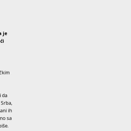
a je
ći
ičkim
m
i da
 Srba,
ani ih
dno sa
piše.