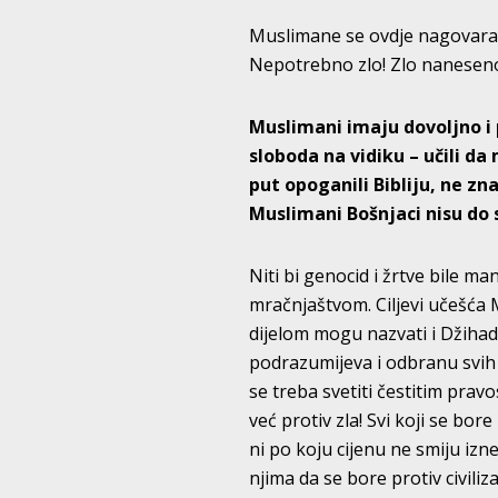
Muslimane se ovdje nagovara n
Nepotrebno zlo! Zlo naneseno
Muslimani imaju dovoljno i 
sloboda na vidiku – učili da
put opoganili Bibliju, ne z
Muslimani Bošnjaci nisu do s
Niti bi genocid i žrtve bile ma
mračnjaštvom. Ciljevi učešća 
dijelom mogu nazvati i Džiha
podrazumijeva i odbranu svih c
se treba svetiti čestitim prav
već protiv zla! Svi koji se bore
ni po koju cijenu ne smiju izn
njima da se bore protiv civili