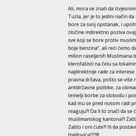
Ali, mora se znati da izvjes
Tuzla, jer je to jedini način d
bore za svoj opstanak, i upotr
zločine indirektno poziva ovaj 
sve koji se bore protiv musl
boje benzina“, ali reći ćemo d
milion raseljenih Muslimana b
klerofašisti na čelu sa lokaln
najdirektnije rade za interes
pravna država, pošto se više 
antidržavne politike, za obma
temelji borbe za slobodu i pos
kad mu se pred nosom radi pro
reaguju?! Da li to znači da se
muslimanskog kantona?! Zašt
Zašto i oni ćute?! Ili da posta
Halilovića???!!!