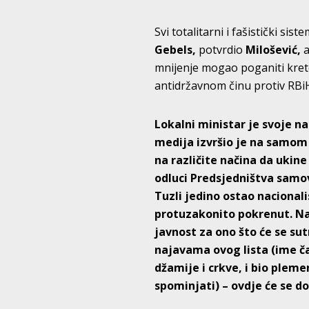
Svi totalitarni i fašistički si
Gebels,
potvrdio
Milošević,
a
mnijenje mogao poganiti kreten
antidržavnom činu protiv RBiH 
Lokalni ministar je svoje 
medija izvršio je na samom
na različite načina da ukine
odluci Predsjedništva samov
Tuzli jedino ostao nacionali
protuzakonito pokrenut. Nak
javnost za ono što će se sut
najavama ovog lista (ime ča
džamije i crkve, i bio plem
spominjati) – ovdje će se do