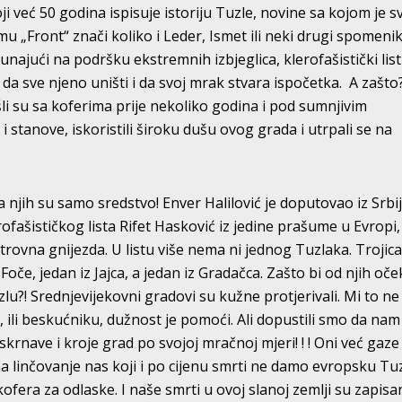
 već 50 godina ispisuje istoriju Tuzle, novine sa kojom je s
u „Front“ znači koliko i Leder, Ismet ili neki drugi spomeni
ajući na podršku ekstremnih izbjeglica, klerofašistički list
da sve njeno uništi i da svoj mrak stvara ispočetka. A zašto?
Došli su sa koferima prije nekoliko godina i pod sumnjivim
i stanove, iskoristili široku dušu ovog grada i utrpali se na
njih su samo sredstvo! Enver Halilović je doputovao iz Srbij
fašističkog lista Rifet Hasković iz jedine prašume u Evropi, 
 otrovna gnijezda. U listu više nema ni jednog Tuzlaka. Trojic
Foče, jedan iz Jajca, a jedan iz Gradačca. Zašto bi od njih oček
lu?! Srednjevijekovni gradovi su kužne protjerivali. Mi to ne
 ili beskućniku, dužnost je pomoći. Ali dopustili smo da nam
krnave i kroje grad po svojoj mračnoj mjeri! ! ! Oni već gaze
na linčovanje nas koji i po cijenu smrti ne damo evropsku Tuz
era za odlaske. I naše smrti u ovoj slanoj zemlji su zapisa