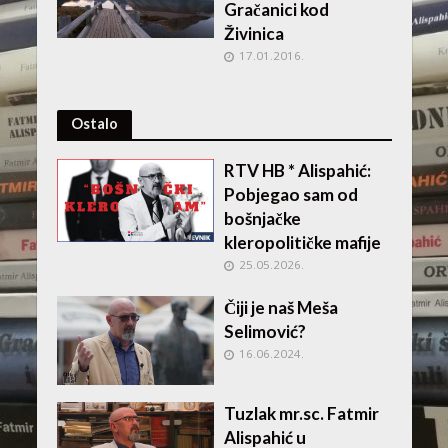
Gračanici kod
Živinica
17.01.2016.
Ostalo
RTV HB * Alispahić:
Pobjegao sam od
bošnjačke
kleropolitičke mafije
25.05.2026.
Čiji je naš Meša
Selimović?
16.06.2024.
Tuzlak mr.sc. Fatmir
Alispahić u