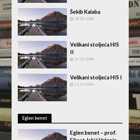
Šekib Kalaba
09.05.2004.
Velikani stoljeća HIS
II
22.03.2004.
Velikani stoljeća HIS I
12.03.2004.
Eglen benet
Eglen benet – prof.