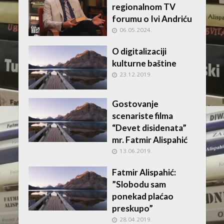
regionalnom TV
forumu o Ivi Andriću
06.05.2024.
O digitalizaciji
kulturne baštine
23.12.2019.
Gostovanje
scenariste filma
“Devet disidenata”
mr. Fatmir Alispahić
13.06.2019.
Fatmir Alispahić:
”Slobodu sam
ponekad plaćao
preskupo”
28.04.2019.