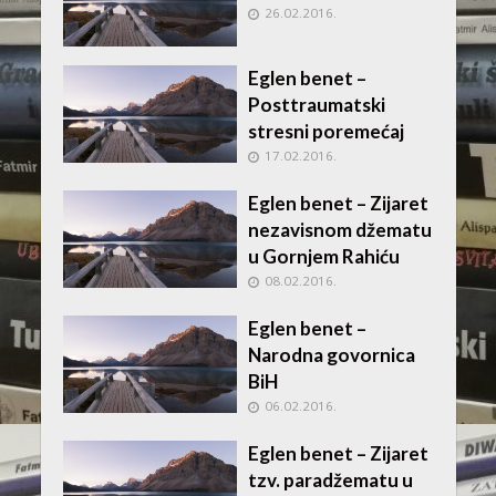
26.02.2016.
Eglen benet –
Posttraumatski
stresni poremećaj
17.02.2016.
Eglen benet – Zijaret
nezavisnom džematu
u Gornjem Rahiću
08.02.2016.
Eglen benet –
Narodna govornica
BiH
06.02.2016.
Eglen benet – Zijaret
tzv. paradžematu u