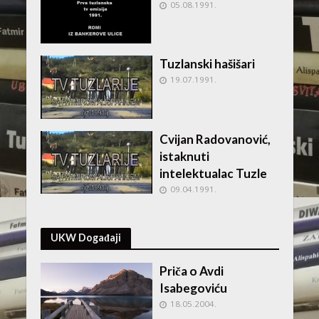
05.08.1991.
Tuzlanski hašišari
19.07.1991.
Cvijan Radovanović,
istaknuti
intelektualac Tuzle
09.04.1991.
UKW Događaji
Priča o Avdi
Isabegoviću
18.05.2004.