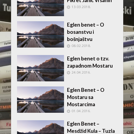
Fikret Jahić Vršanin
13.03.2018.
Eglen benet – O
bosanstvu i
bošnjaštvu
08.02.2018.
Eglen benet o tzv.
zapadnom Mostaru
24.04.2016.
Eglen Benet – O
Mostaru sa
Mostarcima
01.04.2016.
Eglen Benet –
Mesdžid Kula – Tuzla