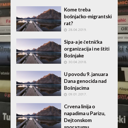
Kome treba
bošnjačko-migrantski
rat?
28.04.2019.
Sipa-a je četnička
organizacija i ne štiti
Bošnjake
30.04.2018.
U povodu 9. januara
Dana genocida nad
Bošnjacima
09.01.2017.
Crvena linija o
napadima u Parizu,
Dejtonskom
sporazumu