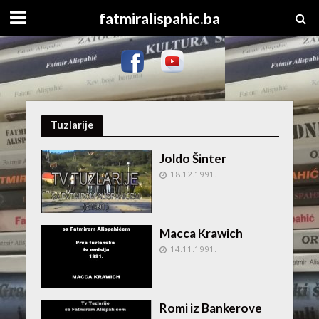
fatmiralispahic.ba
Tuzlarije
Joldo Šinter
18.12.1991.
Macca Krawich
14.11.1991.
Romi iz Bankerove