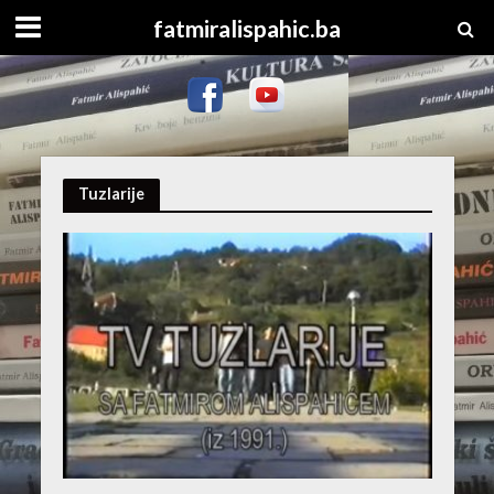
fatmiralispahic.ba
Tuzlarije