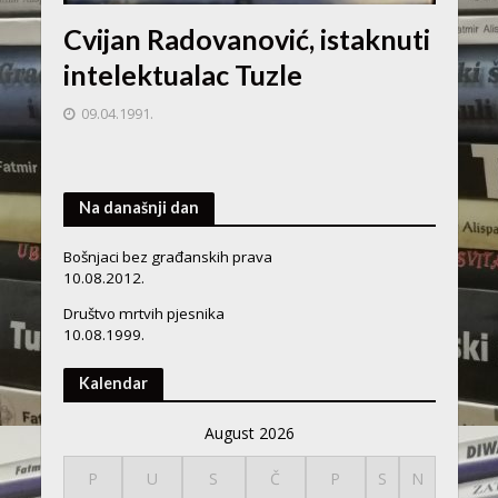
Cvijan Radovanović, istaknuti
intelektualac Tuzle
09.04.1991.
Na današnji dan
Bošnjaci bez građanskih prava
10.08.2012.
Društvo mrtvih pjesnika
10.08.1999.
Kalendar
August 2026
P
U
S
Č
P
S
N