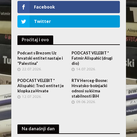
Facebook
Twitter
Pročitaj i ovo
Podcast s Brezom: Uz
PODCAST VELEBIT *
hrvatski entitet nastaje i
Fatmir Alispahić (drugi
“Palestina”
dio)
22.07.2026.
14.07.2026.
PODCAST VELEBIT *
RTV Herceg-Bosne:
Alispahić: Treći entitet je
Hrvatsko-bošnjački
klopka za Hrvate
odnosi su kičma
stabilnosti BiH
12.07.2026.
09.06.2026.
Na današnji dan