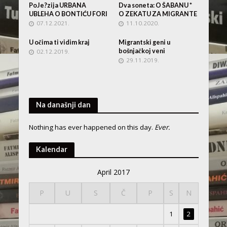
PoJe?zija URBANA
Dva soneta: O ŠABANU *
UBLEHA O BONTIĆU FORI
O ZEKATU ZA MIGRANTE
07.12.2021.
11.10.2020.
U očima ti vidim kraj
Migrantski geni u
bošnjačkoj veni
02.12.2019.
29.11.2019.
Na današnji dan
Nothing has ever happened on this day.
Ever.
Kalendar
April 2017
P
U
S
Č
P
S
N
1
2