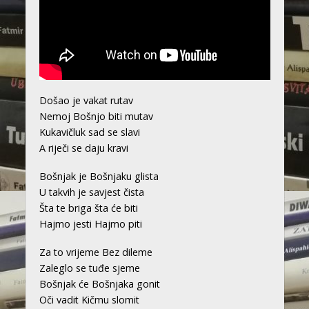
Došao je vakat rutav
Nemoj Bošnjo biti mutav
Kukavičluk sad se slavi
A riječi se daju kravi
Bošnjak je Bošnjaku glista
U takvih je savjest čista
Šta te briga šta će biti
Hajmo jesti Hajmo piti
Za to vrijeme Bez dileme
Zaleglo se tuđe sjeme
Bošnjak će Bošnjaka gonit
Oči vadit Kičmu slomit