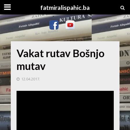
fatmiralispahic.ba
Vakat rutav Bošnjo
mutav
12.04.2017.