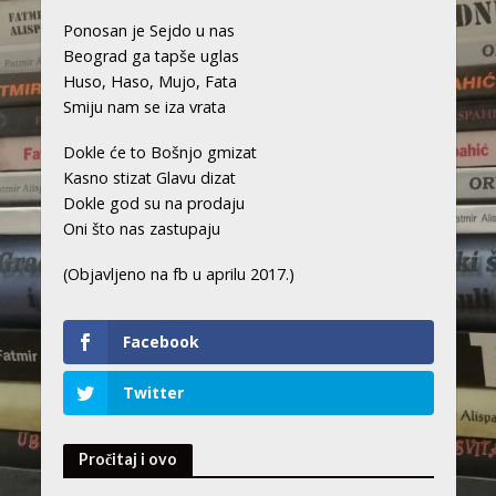
Ponosan je Sejdo u nas
Beograd ga tapše uglas
Huso, Haso, Mujo, Fata
Smiju nam se iza vrata
Dokle će to Bošnjo gmizat
Kasno stizat Glavu dizat
Dokle god su na prodaju
Oni što nas zastupaju
(Objavljeno na fb u aprilu 2017.)
Facebook
Twitter
Pročitaj i ovo