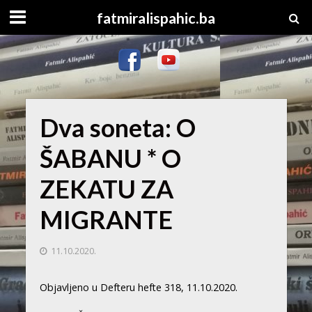
fatmiralispahic.ba
Dva soneta: O
ŠABANU * O
ZEKATU ZA
MIGRANTE
11.10.2020.
Objavljeno u Defteru hefte 318, 11.10.2020.