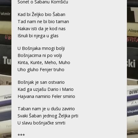
Sonet o Šabanu Komšiću
Kad bi Željko bio Šaban
Tad nam ne bi bio taman
Nakav isti da je kod nas
Išnuli bi njega u glas
U Bošnjaka mnogi bolji
Bošnjacima ni po volji
Kinta, Kunte, Meho, Muho
Uho gluho Fenjer truho
Bošnjak je san ostvario
Kad ga uzjašu Dario i Mario
Hajvana namirio Feler smirio
Taban nam je u dušu zavirio
Svaki Šaban jednog Željka prti
U slavu bošnjačke smrti
***