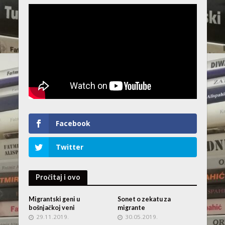
Facebook
Twitter
Pročitaj i ovo
Migrantski geni u
Sonet o zekatu za
bošnjačkoj veni
migrante
29.11.2019.
30.05.2019.