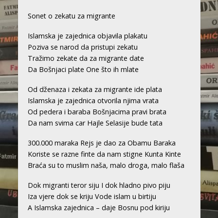
Sonet o zekatu za migrante
Islamska je zajednica objavila plakatu
Poziva se narod da pristupi zekatu
Tražimo zekate da za migrante date
Da Bošnjaci plate One što ih mlate
Od dženaza i zekata za migrante ide plata
Islamska je zajednica otvorila njima vrata
Od pedera i baraba Bošnjacima pravi brata
Da nam svima car Hajle Selasije bude tata
300.000 maraka Rejs je dao za Obamu Baraka
Koriste se razne finte da nam stigne Kunta Kinte
Braća su to muslim naša, malo droga, malo flaša
Dok migranti teror siju I dok hladno pivo piju
Iza vjere dok se kriju Vode islam u birtiju
A Islamska zajednica – daje Bosnu pod kiriju