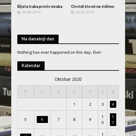
Bijela traka protiv mraka
On vidi što mi ne vidimo
29.05.2019.
20.05.2019.
Na današnji dan
Nothing has ever happened on this day.
Ever.
Kalendar
Oktobar 2020
P
U
S
Č
P
S
N
1
2
3
4
1
1
5
6
7
8
9
0
1
1