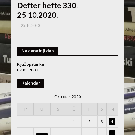
Defter hefte 330,
25.10.2020.
25.10.2020.
Na današnji dan
Ključ opstanka
07.08.2002.
Kalendar
Oktobar 2020
P
U
S
Č
P
S
N
1
2
3
4
1
1